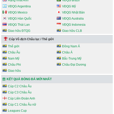
Hạng nhất Anh
VĐQG Brazil
VĐQG Argentina
VĐQG Mỹ
VĐQG Mexico
VĐQG Nhật Bản
VĐQG Hàn Quốc
VĐQG Australia
VĐQG Thái Lan
VĐQG Indonesia
Giao hữu ĐTQG
Giao hữu CLB
Cúp Vô địch Châu lục / Thế giới
Thế giới
Đông Nam Á
Châu Âu
Châu Á
Nam Mỹ
Bắc-Trung Mỹ
Châu Phi
Châu Đại Dương
Giao hữu
KẾT QUẢ BÓNG ĐÁ MỚI NHẤT
Cúp C2 Châu Âu
Cúp C3 Châu Âu
Cúp Liên Đoàn Anh
Cúp C1 Châu Âu nữ
Leagues Cup