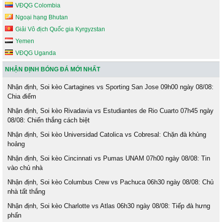
VĐQG Colombia
Ngoại hạng Bhutan
Giải Vô địch Quốc gia Kyrgyzstan
Yemen
VĐQG Uganda
NHẬN ĐỊNH BÓNG ĐÁ MỚI NHẤT
Nhận định, Soi kèo Cartagines vs Sporting San Jose 09h00 ngày 08/08:
Chia điểm
Nhận định, Soi kèo Rivadavia vs Estudiantes de Rio Cuarto 07h45 ngày
08/08: Chiến thắng cách biệt
Nhận định, Soi kèo Universidad Catolica vs Cobresal: Chặn đà khủng
hoảng
Nhận định, Soi kèo Cincinnati vs Pumas UNAM 07h00 ngày 08/08: Tin
vào chủ nhà
Nhận định, Soi kèo Columbus Crew vs Pachuca 06h30 ngày 08/08: Chủ
nhà tất thắng
Nhận định, Soi kèo Charlotte vs Atlas 06h30 ngày 08/08: Tiếp đà hưng
phấn