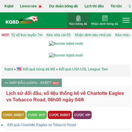
Kqbd
Livescore
Dự đoán bóng đá
Lịch thi đấu
Tin tức
L
Kèo bóng đá
Nhận định bóng đá
HOT:
Tỷ số trực tuyến 7m
Kèo nhà cái 55
Nhận định kèo nhà cái
Kèo nhà c
Kqbd
»
Kết quả bóng đá Mỹ
»
Kết quả USA USL League Two
»» NẠP ĐẦU x100% - 8XBET
Lịch sử đối đầu, số liệu thống kê về Charlotte Eagles
vs Tobacco Road, 06h00 ngày 04/6
CƯỢC 8XBET
CƯỢC AFF
CƯỢC 8XBET
CƯỢC VIP
Kết quả Charlotte Eagles vs Tobacco Road