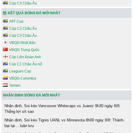
Cúp C3 Châu Âu
KẾT QUẢ BÓNG ĐÁ MỚI NHẤT
AFF Cup
Cúp C2 Châu Âu
Cúp C3 Châu Âu
VĐQG Nhật Bản
VĐQG Trung Quốc
Cúp Liên Đoàn Anh
Cúp C1 Châu Âu nữ
Leagues Cup
VĐQG Colombia
Yemen
NHẬN ĐỊNH BÓNG ĐÁ MỚI NHẤT
Nhận định, Soi kèo Vancouver Whitecaps vs Juarez 9h30 ngày 8/8:
Thắng lợi sít sao
Nhận định, Soi kèo Tigres UANL vs Minnesota 8h00 ngày 8/8: Thành-
bại tại… luân lưu