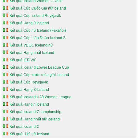
Kết quả Iceland Women 2 Deild
Kết quả Cúp Quốc Gia nữ Iceland
Kết quả Cúp Iceland Reykjavik
Kết quả Hạng 3 Iceland
Kết quả Cúp nữ Iceland (Faxafloi)
Kết quả Cúp Liên Đoàn Iceland 2
Kết quả VĐQG Iceland nữ
Kết quả Hạng nhất Iceland
Kết quả ICE WC
Kết quả Iceland Lower League Cup
Kết quả Cúp trước mùa giải Iceland
Kết quả Cúp Reykjavik
Kết quả Hạng 3 Iceland
Kết quả Iceland U20 Women League
Kết quả Hạng 4 Iceland
Kết quả Iceland Championship
Kết quả Hạng nhất nữ Iceland
Kết quả Iceland C
Kết quả U19 nữ Iceland