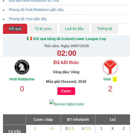
Đối đầu Hviti Riddarinn vs Ymir
Phong độ Hviti Riddarinn gần đây
Phong độ Ymir gần đây
Kết quả
Tỷ lệ cược
Lịch thi đấu
Thống kê
Kết quả bóng đá Iceland Lower League Cup
Thứ năm, Ngày 09/07/2026
02:00
Đã kết thúc
Vòng đấu: Vòng
Hviti Riddarinn
Ymir
2
Mùa giải (Season): 2026
0
2
Cược
Cược chấp
BT trên/dưới
1x2
-
1
+
1
O
2.5
U
2.5
1
X
2
Cả trận