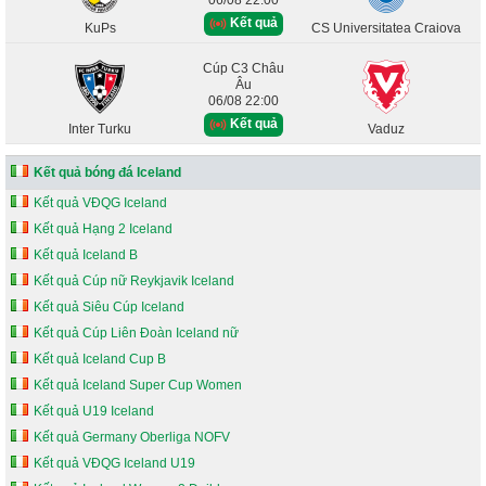
Kết quả
KuPs
CS Universitatea Craiova
Cúp C3 Châu
Âu
06/08 22:00
Kết quả
Inter Turku
Vaduz
Kết quả bóng đá Iceland
Kết quả VĐQG Iceland
Kết quả Hạng 2 Iceland
Kết quả Iceland B
Kết quả Cúp nữ Reykjavik Iceland
Kết quả Siêu Cúp Iceland
Kết quả Cúp Liên Đoàn Iceland nữ
Kết quả Iceland Cup B
Kết quả Iceland Super Cup Women
Kết quả U19 Iceland
Kết quả Germany Oberliga NOFV
Kết quả VĐQG Iceland U19