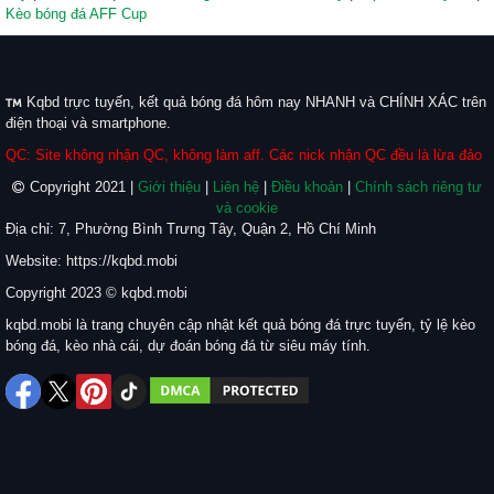
Kèo bóng đá AFF Cup
Kqbd trực tuyến, kết quả bóng đá hôm nay NHANH và CHÍNH XÁC trên
điện thoại và smartphone.
QC: Site không nhận QC, không làm aff. Các nick nhận QC đều là lừa đảo
Copyright 2021 |
Giới thiệu
|
Liên hệ
|
Điều khoản
|
Chính sách riêng tư
và cookie
Địa chỉ: 7, Phường Bình Trưng Tây, Quận 2, Hồ Chí Minh
Website: https://kqbd.mobi
Copyright 2023 © kqbd.mobi
kqbd.mobi là trang chuyên cập nhật kết quả bóng đá trực tuyến, tỷ lệ kèo
bóng đá, kèo nhà cái, dự đoán bóng đá từ siêu máy tính.