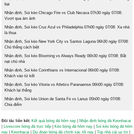
bại
Nhận định, Soi kèo Chicago Fire vs Club Necaxa 07h30 ngày 07/08:
Vượt qua ám ảnh
Nhận định, Soi kèo Cruz Azul vs Philadelphia 07h00 ngày 07/08: Xa nhà
là thua
Nhận định, Soi kèo New York City vs Santos Laguna 06h30 ngày 07/08:
Chủ thắng cách biệt
Nhận định, Soi kèo Blooming vs Always Ready 06h30 ngày 07/08: Bắt
nạt chủ nhà
Nhận định, Soi kèo Corinthians vs Internacional 06h00 ngày 07/08:
Khách vào tứ kết
Nhận định, Soi kèo Vitoria vs Atletico Paranaense 06h00 ngày 07/08:
Khách lại thắng
Nhận định, Soi kèo Union de Santa Fe vs Lanus 05h00 ngày 07/08:
Chia điểm
Đối tác liên kết:
Kết quả bóng đá hôm nay
|
Nhận định bóng đá Keonhacai
|
Livescore bóng đá trực tiếp
|
Kèo bóng đá hôm nay
|
Soi kèo bóng đá hôm
nay
|
Keonhacai
|
Dự đoán bóng đá chính xác tối nay
|
Top nhà cái uy tín
|