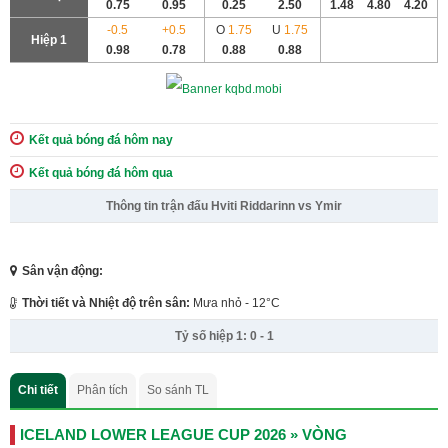
0.75
0.95
0.25
2.50
1.48
4.80
4.20
-
0.5
+
0.5
O
1.75
U
1.75
Hiệp 1
0.98
0.78
0.88
0.88
Kết quả bóng đá hôm nay
Kết quả bóng đá hôm qua
Thông tin trận đấu Hviti Riddarinn vs Ymir
Sân vận động:
Thời tiết và Nhiệt độ trên sân:
Mưa nhỏ - 12°C
Tỷ số hiệp 1:
0
-
1
Chi tiết
Phân tích
So sánh TL
ICELAND LOWER LEAGUE CUP 2026 » VÒNG