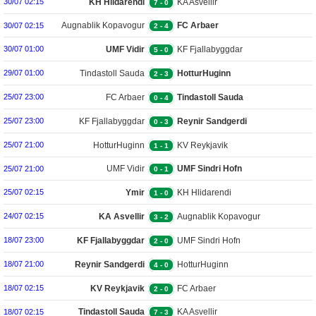
KH Hlidarendi
KA Asvellir
30/07 02:15
7
-
0
Augnablik Kopavogur
FC Arbaer
30/07 02:15
2
-
4
UMF Vidir
KF Fjallabyggdar
30/07 01:00
5
-
0
Tindastoll Sauda
HotturHuginn
29/07 01:00
2
-
3
FC Arbaer
Tindastoll Sauda
25/07 23:00
0
-
4
KF Fjallabyggdar
Reynir Sandgerdi
25/07 23:00
0
-
3
HotturHuginn
KV Reykjavik
25/07 21:00
1
-
1
UMF Vidir
UMF Sindri Hofn
25/07 21:00
0
-
1
Ymir
KH Hlidarendi
25/07 02:15
1
-
0
KA Asvellir
Augnablik Kopavogur
24/07 02:15
3
-
2
KF Fjallabyggdar
UMF Sindri Hofn
18/07 23:00
2
-
0
Reynir Sandgerdi
HotturHuginn
18/07 21:00
4
-
0
KV Reykjavik
FC Arbaer
18/07 02:15
2
-
0
Tindastoll Sauda
KA Asvellir
18/07 02:15
7
-
3