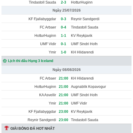
Tindastoll Sauda
2-3
HotturHuginn
Ngày 25/07/2026
KF Fjallabyggdar
0-3
Reynir Sandgerdi
FC Arbaer
0-4
Tindastoll Sauda
HotturHuginn
1-1
KV Reykjavik
UMF Vidir
0-1
UMF Sindri Hofn
Ymir
1-0
KH Hlidarendi
Lịch thi đấu Hạng 3 Iceland
Ngày 08/08/2026
FC Arbaer
21:00
KH Hlidarendi
HotturHuginn
21:00
Augnablik Kopavogur
KA Asvellir
21:00
UMF Sindri Hofn
Ymir
21:00
UMF Vidir
KF Fjallabyggdar
23:00
KV Reykjavik
Reynir Sandgerdi
23:00
Tindastoll Sauda
GIẢI BÓNG ĐÁ HOT NHẤT