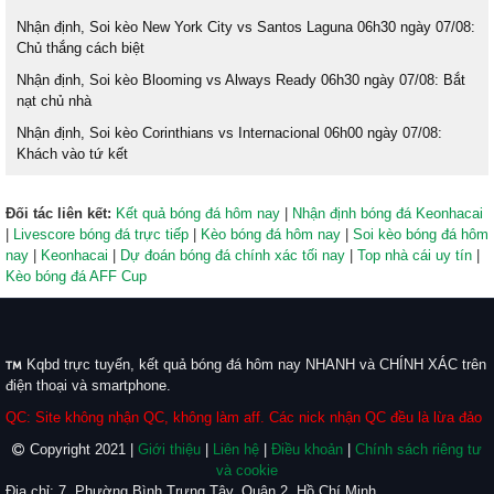
Nhận định, Soi kèo New York City vs Santos Laguna 06h30 ngày 07/08:
Chủ thắng cách biệt
Nhận định, Soi kèo Blooming vs Always Ready 06h30 ngày 07/08: Bắt
nạt chủ nhà
Nhận định, Soi kèo Corinthians vs Internacional 06h00 ngày 07/08:
Khách vào tứ kết
Đối tác liên kết:
Kết quả bóng đá hôm nay
|
Nhận định bóng đá Keonhacai
|
Livescore bóng đá trực tiếp
|
Kèo bóng đá hôm nay
|
Soi kèo bóng đá hôm
nay
|
Keonhacai
|
Dự đoán bóng đá chính xác tối nay
|
Top nhà cái uy tín
|
Kèo bóng đá AFF Cup
Kqbd trực tuyến, kết quả bóng đá hôm nay NHANH và CHÍNH XÁC trên
điện thoại và smartphone.
QC: Site không nhận QC, không làm aff. Các nick nhận QC đều là lừa đảo
Copyright 2021 |
Giới thiệu
|
Liên hệ
|
Điều khoản
|
Chính sách riêng tư
và cookie
Địa chỉ: 7, Phường Bình Trưng Tây, Quận 2, Hồ Chí Minh