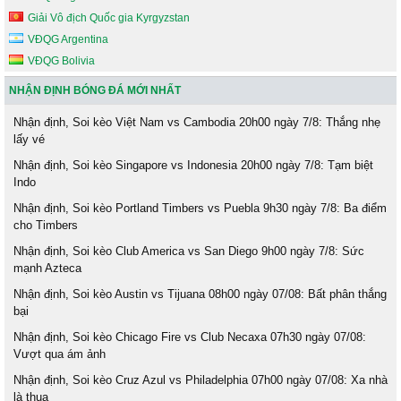
Giải Vô địch Quốc gia Kyrgyzstan
VĐQG Argentina
VĐQG Bolivia
NHẬN ĐỊNH BÓNG ĐÁ MỚI NHẤT
Nhận định, Soi kèo Việt Nam vs Cambodia 20h00 ngày 7/8: Thắng nhẹ
lấy vé
Nhận định, Soi kèo Singapore vs Indonesia 20h00 ngày 7/8: Tạm biệt
Indo
Nhận định, Soi kèo Portland Timbers vs Puebla 9h30 ngày 7/8: Ba điểm
cho Timbers
Nhận định, Soi kèo Club America vs San Diego 9h00 ngày 7/8: Sức
mạnh Azteca
Nhận định, Soi kèo Austin vs Tijuana 08h00 ngày 07/08: Bất phân thắng
bại
Nhận định, Soi kèo Chicago Fire vs Club Necaxa 07h30 ngày 07/08:
Vượt qua ám ảnh
Nhận định, Soi kèo Cruz Azul vs Philadelphia 07h00 ngày 07/08: Xa nhà
là thua