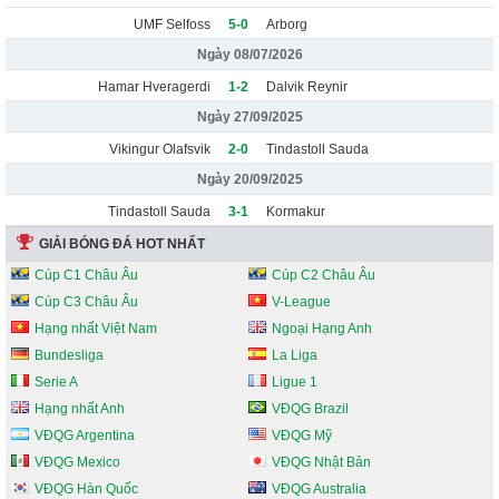
UMF Selfoss
5-0
Arborg
Ngày 08/07/2026
Hamar Hveragerdi
1-2
Dalvik Reynir
Ngày 27/09/2025
Vikingur Olafsvik
2-0
Tindastoll Sauda
Ngày 20/09/2025
Tindastoll Sauda
3-1
Kormakur
GIẢI BÓNG ĐÁ HOT NHẤT
Cúp C1 Châu Âu
Cúp C2 Châu Âu
Cúp C3 Châu Âu
V-League
Hạng nhất Việt Nam
Ngoại Hạng Anh
Bundesliga
La Liga
Serie A
Ligue 1
Hạng nhất Anh
VĐQG Brazil
VĐQG Argentina
VĐQG Mỹ
VĐQG Mexico
VĐQG Nhật Bản
VĐQG Hàn Quốc
VĐQG Australia