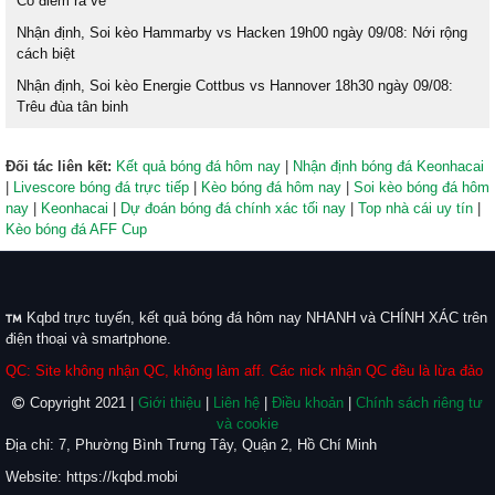
Có điểm ra về
Nhận định, Soi kèo Hammarby vs Hacken 19h00 ngày 09/08: Nới rộng
cách biệt
Nhận định, Soi kèo Energie Cottbus vs Hannover 18h30 ngày 09/08:
Trêu đùa tân binh
Đối tác liên kết:
Kết quả bóng đá hôm nay
|
Nhận định bóng đá Keonhacai
|
Livescore bóng đá trực tiếp
|
Kèo bóng đá hôm nay
|
Soi kèo bóng đá hôm
nay
|
Keonhacai
|
Dự đoán bóng đá chính xác tối nay
|
Top nhà cái uy tín
|
Kèo bóng đá AFF Cup
Kqbd trực tuyến, kết quả bóng đá hôm nay NHANH và CHÍNH XÁC trên
điện thoại và smartphone.
QC: Site không nhận QC, không làm aff. Các nick nhận QC đều là lừa đảo
Copyright 2021 |
Giới thiệu
|
Liên hệ
|
Điều khoản
|
Chính sách riêng tư
và cookie
Địa chỉ: 7, Phường Bình Trưng Tây, Quận 2, Hồ Chí Minh
Website: https://kqbd.mobi