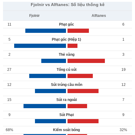
Fjolnir vs Alftanes: Số liệu thống kê
Fjolnir
Alftanes
11
Phạt góc
6
5
Phạt góc (Hiệp 1)
1
2
Thẻ vàng
3
27
Tổng cú sút
19
12
Sút trúng cầu môn
12
15
Sút ra ngoài
7
9
Sút Phạt
9
68%
Kiểm soát bóng
32%