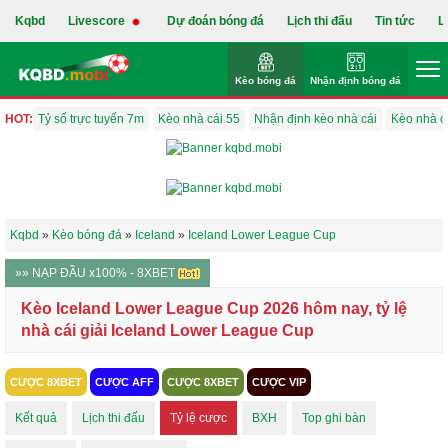
Kqbd
Livescore
Dự đoán bóng đá
Lịch thi đấu
Tin tức
L
Kèo bóng đá
Nhận định bóng đá
HOT:
Tỷ số trực tuyến 7m
Kèo nhà cái 55
Nhận định kèo nhà cái
Kèo nhà c
Kqbd
»
Kèo bóng đá
»
Iceland
»
Iceland Lower League Cup
»» NẠP ĐẦU x100% - 8XBET
Kèo Iceland Lower League Cup 2026 hôm nay, tỷ lệ
nhà cái giải Iceland Lower League Cup
CƯỢC 8XBET
CƯỢC AFF
CƯỢC 8XBET
CƯỢC VIP
Kết quả
Lịch thi đấu
Tỷ lệ cược
BXH
Top ghi bàn