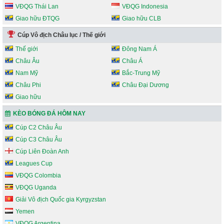
VĐQG Thái Lan
VĐQG Indonesia
Giao hữu ĐTQG
Giao hữu CLB
Cúp Vô địch Châu lục / Thế giới
Thế giới
Đông Nam Á
Châu Âu
Châu Á
Nam Mỹ
Bắc-Trung Mỹ
Châu Phi
Châu Đại Dương
Giao hữu
KÈO BÓNG ĐÁ HÔM NAY
Cúp C2 Châu Âu
Cúp C3 Châu Âu
Cúp Liên Đoàn Anh
Leagues Cup
VĐQG Colombia
VĐQG Uganda
Giải Vô địch Quốc gia Kyrgyzstan
Yemen
VĐQG Argentina