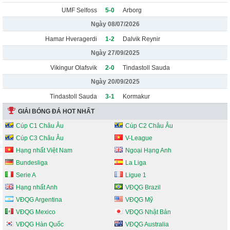
UMF Selfoss
5-0
Arborg
Ngày 08/07/2026
Hamar Hveragerdi
1-2
Dalvik Reynir
Ngày 27/09/2025
Vikingur Olafsvik
2-0
Tindastoll Sauda
Ngày 20/09/2025
Tindastoll Sauda
3-1
Kormakur
GIẢI BÓNG ĐÁ HOT NHẤT
Cúp C1 Châu Âu
Cúp C2 Châu Âu
Cúp C3 Châu Âu
V-League
Hạng nhất Việt Nam
Ngoại Hạng Anh
Bundesliga
La Liga
Serie A
Ligue 1
Hạng nhất Anh
VĐQG Brazil
VĐQG Argentina
VĐQG Mỹ
VĐQG Mexico
VĐQG Nhật Bản
VĐQG Hàn Quốc
VĐQG Australia