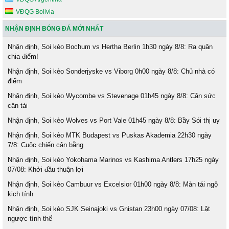
VĐQG Bolivia
NHẬN ĐỊNH BÓNG ĐÁ MỚI NHẤT
Nhận định, Soi kèo Bochum vs Hertha Berlin 1h30 ngày 8/8: Ra quân
chia điểm!
Nhận định, Soi kèo Sonderjyske vs Viborg 0h00 ngày 8/8: Chủ nhà có
điểm
Nhận định, Soi kèo Wycombe vs Stevenage 01h45 ngày 8/8: Cân sức
cân tài
Nhận định, Soi kèo Wolves vs Port Vale 01h45 ngày 8/8: Bầy Sói thị uy
Nhận định, Soi kèo MTK Budapest vs Puskas Akademia 22h30 ngày
7/8: Cuộc chiến cân bằng
Nhận định, Soi kèo Yokohama Marinos vs Kashima Antlers 17h25 ngày
07/08: Khởi đầu thuận lợi
Nhận định, Soi kèo Cambuur vs Excelsior 01h00 ngày 8/8: Màn tái ngộ
kịch tính
Nhận định, Soi kèo SJK Seinajoki vs Gnistan 23h00 ngày 07/08: Lật
ngược tình thế