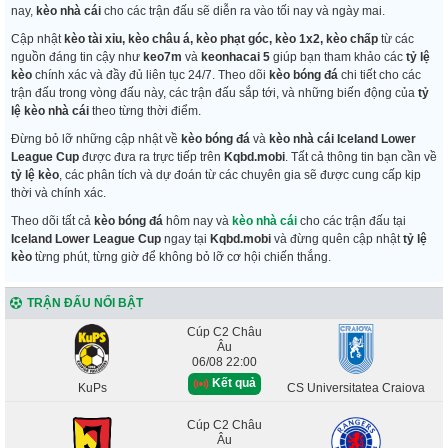
nay,
kèo nhà cái
cho các trận đấu sẽ diễn ra vào tối nay và ngày mai.
Cập nhật
kèo tài xỉu, kèo châu á, kèo phạt góc, kèo 1x2, kèo chấp
từ các
nguồn đáng tin cậy như
keo7m
và
keonhacai 5
giúp bạn tham khảo các
tỷ lệ
kèo
chính xác và đầy đủ liên tục 24/7. Theo dõi
kèo bóng đá
chi tiết cho các
trận đấu trong vòng đấu này, các trận đấu sắp tới, và những biến động của
tỷ
lệ kèo nhà cái
theo từng thời điểm.
Đừng bỏ lỡ những cập nhật về
kèo bóng đá
và
kèo nhà cái
Iceland Lower
League Cup
được đưa ra trực tiếp trên
Kqbd.mobi
. Tất cả thông tin bạn cần về
tỷ lệ kèo
, các phân tích và dự đoán từ các chuyên gia sẽ được cung cấp kịp
thời và chính xác.
Theo dõi tất cả
kèo bóng đá
hôm nay và
kèo nhà cái
cho các trận đấu tại
Iceland Lower League Cup
ngay tại
Kqbd.mobi
và đừng quên cập nhật
tỷ lệ
kèo
từng phút, từng giờ để không bỏ lỡ cơ hội chiến thắng.
TRẬN ĐẤU NỔI BẬT
Cúp C2 Châu
Âu
06/08 22:00
Kết quả
KuPs
CS Universitatea Craiova
Cúp C2 Châu
Âu