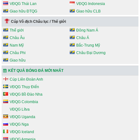
VĐQG Thái Lan
VĐQG Indonesia
Giao hữu ĐTQG
Giao hữu CLB
Cúp Vô địch Châu lục / Thế giới
Thế giới
Đông Nam Á
Châu Âu
Châu Á
Nam Mỹ
Bắc-Trung Mỹ
Châu Phi
Châu Đại Dương
Giao hữu
KẾT QUẢ BÓNG ĐÁ MỚI NHẤT
Cúp Liên Đoàn Anh
VĐQG Thụy Điển
VĐQG Bồ Đào Nha
VĐQG Colombia
VĐQG Lítva
VĐQG Uganda
VĐQG Nga
VĐQG Iceland
VĐQG Armenia