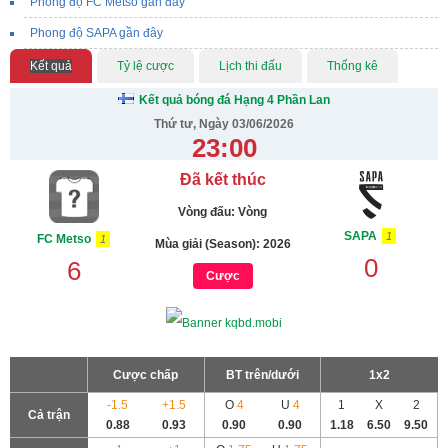
Phong độ FC Metso gần đây
Phong độ SAPA gần đây
Kết quả
Tỷ lệ cược
Lịch thi đấu
Thống kê
Kết quả bóng đá Hạng 4 Phần Lan
Thứ tư, Ngày 03/06/2026
23:00
Đã kết thúc
Vòng đấu: Vòng
SAPA
1
FC Metso
1
Mùa giải (Season): 2026
0
6
Cược
Cược chấp
BT trên/dưới
1x2
-
1.5
+
1.5
O
4
U
4
1
X
2
Cả trận
0.88
0.93
0.90
0.90
1.18
6.50
9.50