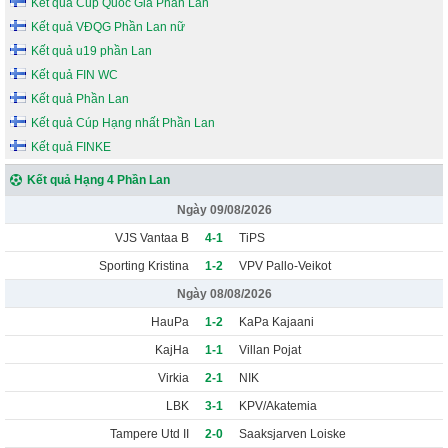
Kết quả Cúp Quốc Gia Phần Lan
Kết quả VĐQG Phần Lan nữ
Kết quả u19 phần Lan
Kết quả FIN WC
Kết quả Phần Lan
Kết quả Cúp Hạng nhất Phần Lan
Kết quả FINKE
Kết quả Hạng 4 Phần Lan
Ngày 09/08/2026
VJS Vantaa B
4-1
TiPS
Sporting Kristina
1-2
VPV Pallo-Veikot
Ngày 08/08/2026
HauPa
1-2
KaPa Kajaani
KajHa
1-1
Villan Pojat
Virkia
2-1
NIK
LBK
3-1
KPV/Akatemia
Tampere Utd II
2-0
Saaksjarven Loiske