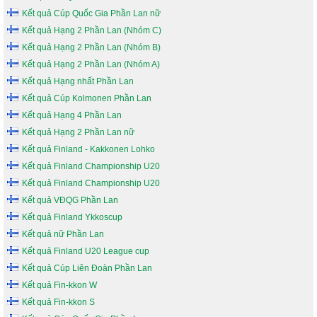
Kết quả Cúp Quốc Gia Phần Lan nữ
Kết quả Hạng 2 Phần Lan (Nhóm C)
Kết quả Hạng 2 Phần Lan (Nhóm B)
Kết quả Hạng 2 Phần Lan (Nhóm A)
Kết quả Hạng nhất Phần Lan
Kết quả Cúp Kolmonen Phần Lan
Kết quả Hạng 4 Phần Lan
Kết quả Hạng 2 Phần Lan nữ
Kết quả Finland - Kakkonen Lohko
Kết quả Finland Championship U20
Kết quả Finland Championship U20
Kết quả VĐQG Phần Lan
Kết quả Finland Ykkoscup
Kết quả nữ Phần Lan
Kết quả Finland U20 League cup
Kết quả Cúp Liên Đoàn Phần Lan
Kết quả Fin-kkon W
Kết quả Fin-kkon S