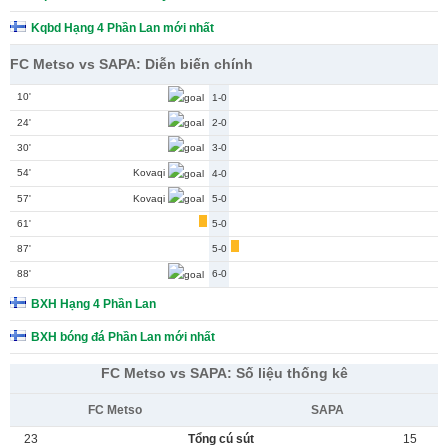
Kqbd Hạng 4 Phần Lan mới nhất
FC Metso vs SAPA: Diễn biến chính
10'
1-0
24'
2-0
30'
3-0
54'
Kovaqi
4-0
57'
Kovaqi
5-0
61'
5-0
87'
5-0
88'
6-0
BXH Hạng 4 Phần Lan
BXH bóng đá Phần Lan mới nhất
FC Metso vs SAPA: Số liệu thống kê
FC Metso
SAPA
23
Tổng cú sút
15