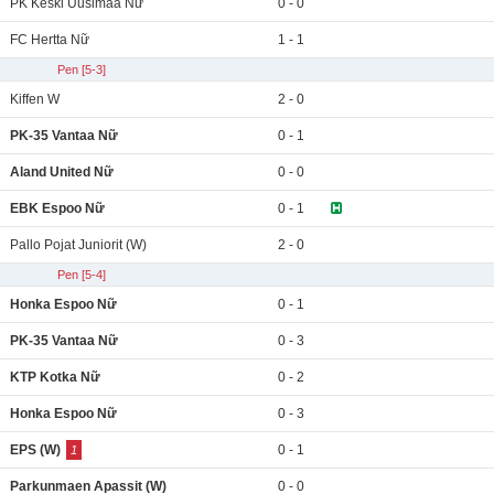
PK Keski Uusimaa Nữ
0
-
0
FC Hertta Nữ
1
-
1
Pen [5-3]
Kiffen W
2
-
0
PK-35 Vantaa Nữ
0
-
1
Aland United Nữ
0
-
0
EBK Espoo Nữ
0
-
1
Pallo Pojat Juniorit (W)
2
-
0
Pen [5-4]
Honka Espoo Nữ
0
-
1
PK-35 Vantaa Nữ
0
-
3
KTP Kotka Nữ
0
-
2
Honka Espoo Nữ
0
-
3
EPS (W)
0
-
1
1
Parkunmaen Apassit (W)
0
-
0