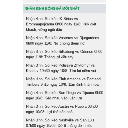
NHẬN ĐỊNH BÓNG ĐÁ MỚI NHẤT
Nhận định, Soi kèo IK Sirius vs
Brommapojkarna 0h00 ngày 11/8: Hủy diệt
khách, vững ngôi đầu
Nhận định, Soi kèo Vasteras vs Djurgardens
0h00 ngày 11/8: Nợ chồng thêm nợ
Nhận định, Soi kèo Silkeborg vs Odense 0h00
ngày 11/8: Thắng lợi đầu tay
Nhận định, Soi kèo Polissya Zhytomyr vs
Kharkiv 19h30 ngày 10/8: Tìm lại niềm vui
Nhận định, Soi kèo Club America vs Portland
Timbers 9h15 ngày 10/8: 11m định thành-bại
Nhận định, Soi kèo San Diego vs Tijuana 9h00
ngày 10/8: Kéo nhau vào luân lưu
Nhận định, Soi kèo Austin vs Puebla 08h00
ngày 10/08: Lợi thế sân nhà
Nhận định, Soi kèo Nashville vs San Luis
07h00 ngày 10/08: Dở ít thắng dở nhiều