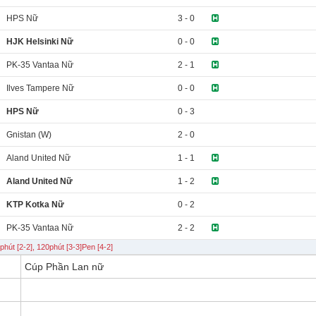
HPS Nữ
3
-
0
HJK Helsinki Nữ
0
-
0
PK-35 Vantaa Nữ
2
-
1
Ilves Tampere Nữ
0
-
0
HPS Nữ
0
-
3
Gnistan (W)
2
-
0
Aland United Nữ
1
-
1
Aland United Nữ
1
-
2
KTP Kotka Nữ
0
-
2
PK-35 Vantaa Nữ
2
-
2
phút [2-2], 120phút [3-3]Pen [4-2]
Cúp Phần Lan nữ