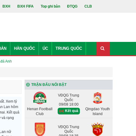
BXH
BXH FIFA
Top ghi bàn
ĐTQG
CLB
BẢN
HÀN QUỐC
ÚC
TRUNG QUỐC
 đá Anh
TRẬN ĐẤU NỔI BẬT
VĐQG Trung
Quốc
ất. Xem tỷ
09/08 18:00
hần Lan hôm
Henan Football
Qingdao Youth
Kết quả
mai. Kết quả
Club
Island
 và rạng
VĐQG Trung
Quốc
 Lan nữ
09/08 18:35