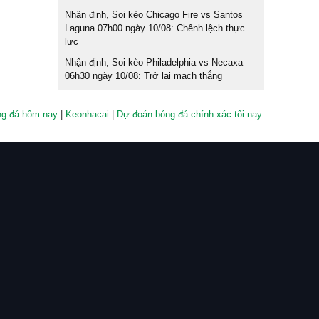
Nhận định, Soi kèo Chicago Fire vs Santos
Laguna 07h00 ngày 10/08: Chênh lệch thực
lực
Nhận định, Soi kèo Philadelphia vs Necaxa
06h30 ngày 10/08: Trở lại mạch thắng
ng đá hôm nay
|
Keonhacai
|
Dự đoán bóng đá chính xác tối nay