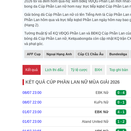
2026 tối và đêm hôm qua-hq: xem bdkq VĐQG Phần Lan mới nhất củ
bong da Cúp Phần Lan nữ hom nay: trực tiếp kqbd Cúp Phần Lan nữ
Giải bóng đá Cúp Phần Lan nữ có tên Tiếng Anh là Cúp Phần Lan n
Phần Lan hôm qua và trực tiếp kqbd Phần Lan ngày hôm nay bao 
(Hạng 2).
Tường thuật tỷ số KQ VĐQG Phần Lan và BĐKQ Cúp Phần Lan của các 
bóng đá Cúp Phần Lan nữ, Ketquabongda còn cập nhật KQ trận CK tr
và phạt góc.
AFF Cup
Ngoại Hạng Anh
Cúp C1 Châu Âu
Bundesliga
Kết quả
Lịch thi đấu
Tỷ lệ cược
BXH
Top ghi bàn
KẾT QUẢ CÚP PHẦN LAN NỮ MÙA GIẢI 2026
08/07 23:00
EBK Nữ
0
-
4
08/07 22:00
KuPs Nữ
0
-
1
01/07 23:00
EBK Nữ
4
-
1
01/07 23:00
Aland United Nữ
1
-
2