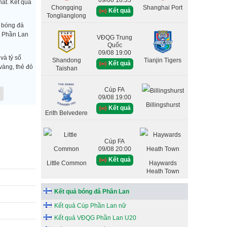
ất. Ket qua
Chongqing
Shanghai Port
Kết quả
Tonglianglong
ả bóng đá
ì Phần Lan
VĐQG Trung
Quốc
09/08 19:00
và tỷ số
Shandong
Tianjin Tigers
Kết quả
vàng, thẻ đỏ
Taishan
Cúp FA
09/08 19:00
Billingshurst
Kết quả
Erith Belvedere
Cúp FA
09/08 20:00
Kết quả
Little Common
Haywards
Heath Town
Kết quả bóng đá Phần Lan
Kết quả Cúp Phần Lan nữ
Kết quả VĐQG Phần Lan U20