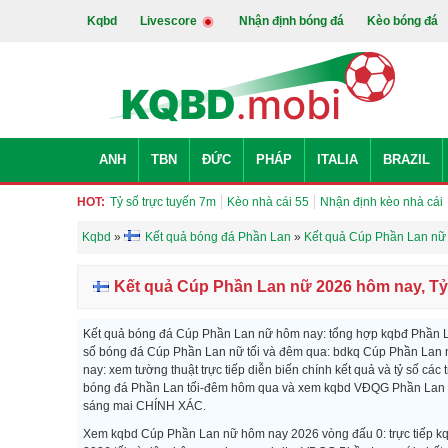
Kqbd
Livescore
Nhận định bóng đá
Kèo bóng đá
ANH
TBN
ĐỨC
PHÁP
ITALIA
BRAZIL
HOT:
Tỷ số trực tuyến 7m
Kèo nhà cái 55
Nhận định kèo nhà cái
Kqbd
»
Kết quả bóng đá Phần Lan
»
Kết quả Cúp Phần Lan nữ
Kết quả Cúp Phần Lan nữ 2026 hôm nay, T
Kết quả bóng đá Cúp Phần Lan nữ hôm nay: tổng hợp kqbđ Phần L
số bóng đá Cúp Phần Lan nữ tối và đêm qua: bdkq Cúp Phần Lan nữ
nay: xem tường thuật trực tiếp diễn biến chính kết quả và tỷ số cá
bóng đá Phần Lan tối-đêm hôm qua và xem kqbd VĐQG Phần Lan hô
sáng mai CHÍNH XÁC.
Xem kqbd Cúp Phần Lan nữ hôm nay 2026 vòng đấu 0: trực tiếp kq