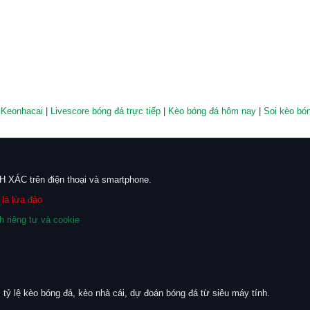
 Keonhacai
|
Livescore bóng đá trực tiếp
|
Kèo bóng đá hôm nay
|
Soi kèo bó
 XÁC trên điện thoại và smartphone.
là lừa đảo
h riêng tư và cookie
 tỷ lệ kèo bóng đá, kèo nhà cái, dự đoán bóng đá từ siêu máy tính.