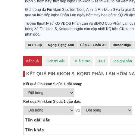
kkon S hom nay: trực tiếp kqbd Fin-kkon S sẽ thi đấu tối và đêm nay
Giải bóng đá Fin-kkon S có tên Tiếng Anh là Fin-kkon S và là giả
qua và trực tiếp kqbd Phần Lan ngày hôm nay bao gồm: KQ Vô địc
Tường thuật tỷ số KQ VĐQG Phần Lan và BĐKQ Cúp Phần Lan của các 
bóng đá Fin-kkon S, Ketquabongda còn cập nhật KQ trận CK tranh si
phạt góc.
AFF Cup
Ngoại Hạng Anh
Cúp C1 Châu Âu
Bundesliga
Kết quả
Lịch thi đấu
Tỷ lệ cược
BXH
Top ghi bàn
KẾT QUẢ FIN-KKON S, KQBD PHẦN LAN HÔM NAY 
Kết quả Fin-kkon S của 1 đội bóng:
Kết quả Fin-kkon S của 1 cặp đấu:
VS
Tên giải đấu
Tên khác