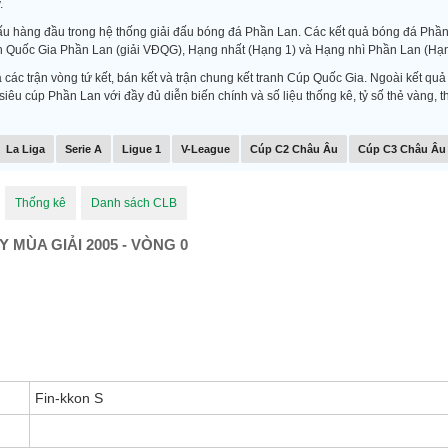
.
i đấu hàng đầu trong hệ thống giải đấu bóng đá Phần Lan. Các kết quả bóng đá Ph
h Quốc Gia Phần Lan (giải VĐQG), Hạng nhất (Hạng 1) và Hạng nhì Phần Lan (Hạn
trận vòng tứ kết, bán kết và trận chung kết tranh Cúp Quốc Gia. Ngoài kết quả 
êu cúp Phần Lan với đầy đủ diễn biến chính và số liệu thống kê, tỷ số thẻ vàng, t
La Liga
Serie A
Ligue 1
V-League
Cúp C2 Châu Âu
Cúp C3 Châu Âu
Thống kê
Danh sách CLB
MÙA GIẢI 2005 - VÒNG 0
Fin-kkon S