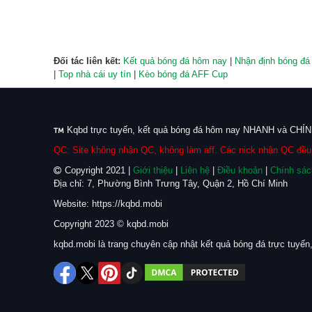
Đối tác liên kết:
Kết quả bóng đá hôm nay
|
Nhận định bóng đá
|
Top nhà cái uy tín
|
Kèo bóng đá AFF Cup
Kqbd trực tuyến, kết quả bóng đá hôm nay NHANH và CHÍNH
QC: Site không nhận QC, không làm aff. Các nick nhận QC đều 
Copyright 2021 |
Giới thiệu
|
Liên hệ
|
Điều khoản
|
Chính sác
Địa chỉ: 7, Phường Bình Trưng Tây, Quận 2, Hồ Chí Minh
Website: https://kqbd.mobi
Copyright 2023 © kqbd.mobi
kqbd.mobi là trang chuyên cập nhật kết quả bóng đá trực tuyến,