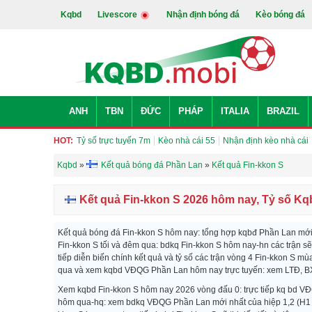
Kqbd
Livescore
Nhận định bóng đá
Kèo bóng đá
ANH
TBN
ĐỨC
PHÁP
ITALIA
BRAZIL
HOT:
Tỷ số trực tuyến 7m
Kèo nhà cái 55
Nhận định kèo nhà cái
Kqbd
»
Kết quả bóng đá Phần Lan
»
Kết quả Fin-kkon S
Kết quả Fin-kkon S 2026 hôm nay, Tỷ số Kq
Kết quả bóng đá Fin-kkon S hôm nay: tổng hợp kqbđ Phần Lan mới
Fin-kkon S tối và đêm qua: bdkq Fin-kkon S hôm nay-hn các trận sẽ
tiếp diễn biến chính kết quả và tỷ số các trận vòng 4 Fin-kkon S 
qua và xem kqbd VĐQG Phần Lan hôm nay trực tuyến: xem LTĐ, BXH
Xem kqbd Fin-kkon S hôm nay 2026 vòng đấu 0: trực tiếp kq bd VĐ
hôm qua-hq: xem bdkq VĐQG Phần Lan mới nhất của hiệp 1,2 (H1 H2