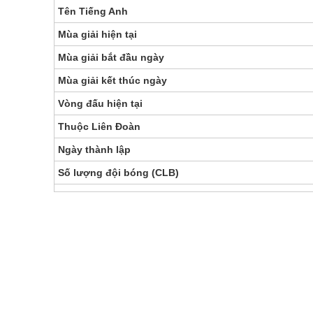
Tên Tiếng Anh
Mùa giải hiện tại
Mùa giải bắt đầu ngày
Mùa giải kết thúc ngày
Vòng đấu hiện tại
Thuộc Liên Đoàn
Ngày thành lập
Số lượng đội bóng (CLB)