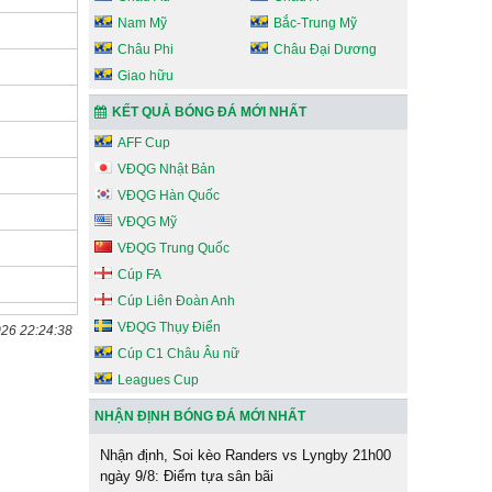
Nam Mỹ
Bắc-Trung Mỹ
Châu Phi
Châu Đại Dương
Giao hữu
KẾT QUẢ BÓNG ĐÁ MỚI NHẤT
AFF Cup
VĐQG Nhật Bản
VĐQG Hàn Quốc
VĐQG Mỹ
VĐQG Trung Quốc
Cúp FA
Cúp Liên Đoàn Anh
VĐQG Thụy Điển
026 22:24:38
Cúp C1 Châu Âu nữ
Leagues Cup
NHẬN ĐỊNH BÓNG ĐÁ MỚI NHẤT
Nhận định, Soi kèo Randers vs Lyngby 21h00
ngày 9/8: Điểm tựa sân bãi