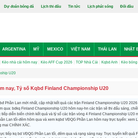
Dự đoán bóng đá
Lịch thi đấu
Tin tức
Lịch phát sóng
Đối đầu
ARGENTINA
MỸ
MEXICO
VIỆT NAM
THÁI LAN
NHẬT 
Kèo nhà cái hôm nay
Kèo AFF Cup 2026
TOP Nhà Cái
Kqbd Anh
Kèo bóng
nship U20
ôm nay, Tỷ số Kqbd Finland Championship U20
bđ Phần Lan mới nhất, cập nhật kết quả các trận Finland Championship U20 20
 qua: bdkq Finland Championship U20 hôm nay-hn các trận sẽ thi đấu sáng, chiều
tiếp diễn biến chính kết quả và tỷ số các trận vòng 4 Finland Championship U20 
 Phần Lan tối-đêm hôm qua và xem kqbd VĐQG Phần Lan hôm nay trực tuyến: xem 
ng mai CHÍNH XÁC.
c tiếp kq bd VĐQG Phần Lan tối, đêm qua và rạng sáng nay. Trực tuyến kết quả F