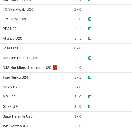
FC Vaajakoski U20
2
-
0
TPS Turku U20
1
-
0
PPJ U20
1
-
1
Atlantis U20
1
-
1
ToTe U20
0
-
0
HooGee EsPa YJ U20
1
-
1
NJS Nur Miers dimension U20
1
-
0
1
Inter Turku U20
1
-
1
NuPS U20
1
-
0
MP U20
3
-
0
GrIFK U20
3
-
0
Sapa Helsinki U20
3
-
0
VJS Vantaa U20
1
-
0