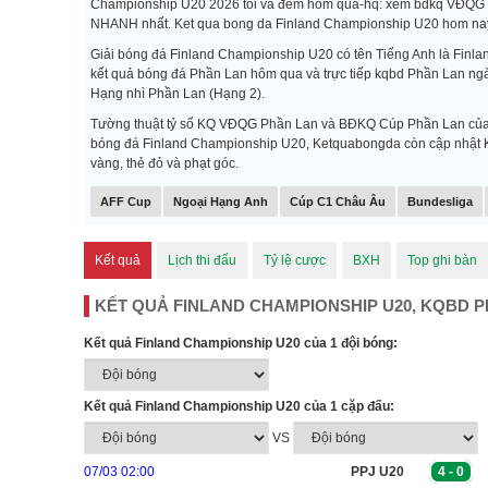
Championship U20 2026 tối và đêm hôm qua-hq: xem bdkq VĐQG Phầ
NHANH nhất. Ket qua bong da Finland Championship U20 hom nay: 
Giải bóng đá Finland Championship U20 có tên Tiếng Anh là Finla
kết quả bóng đá Phần Lan hôm qua và trực tiếp kqbd Phần Lan ng
Hạng nhì Phần Lan (Hạng 2).
Tường thuật tỷ số KQ VĐQG Phần Lan và BĐKQ Cúp Phần Lan của các 
bóng đá Finland Championship U20, Ketquabongda còn cập nhật KQ t
vàng, thẻ đỏ và phạt góc.
AFF Cup
Ngoại Hạng Anh
Cúp C1 Châu Âu
Bundesliga
Kết quả
Lịch thi đấu
Tỷ lệ cược
BXH
Top ghi bàn
KẾT QUẢ FINLAND CHAMPIONSHIP U20, KQBD PH
Kết quả Finland Championship U20 của 1 đội bóng:
Kết quả Finland Championship U20 của 1 cặp đấu:
VS
07/03 02:00
PPJ U20
4
-
0