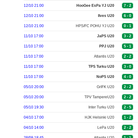
12/10 21:00
HooGee EsPa YJ U20
7
-
2
12/10 21:00
Ilves U20
6
-
0
12/10 21:00
HPS/FC POHU YJ U20
0
-
1
11/10 17:00
JaPS U20
3
-
2
11/10 17:00
PPJ U20
5
-
1
11/10 17:00
Atlantis U20
2
-
2
11/10 17:00
TPS Turku U20
3
-
0
11/10 17:00
NoPS U20
4
-
0
05/10 20:00
GrIFK U20
2
-
2
05/10 20:00
TPV TampereU20
2
-
2
05/10 19:30
Inter Turku U20
2
-
5
04/10 17:00
HJK Helsinki U20
1
-
2
04/10 14:00
LePa U20
2
-
2
28/09 18:45
Atlantis U20
1
-
1