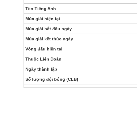
Tên Tiếng Anh
Mùa giải hiện tại
Mùa giải bắt đầu ngày
Mùa giải kết thúc ngày
Vòng đấu hiện tại
Thuộc Liên Đoàn
Ngày thành lập
Số lượng đội bóng (CLB)