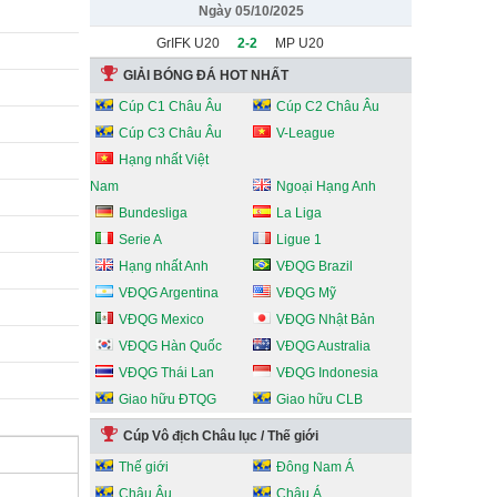
Ngày 05/10/2025
GrIFK U20
2-2
MP U20
GIẢI BÓNG ĐÁ HOT NHẤT
Cúp C1 Châu Âu
Cúp C2 Châu Âu
Cúp C3 Châu Âu
V-League
Hạng nhất Việt
Nam
Ngoại Hạng Anh
Bundesliga
La Liga
Serie A
Ligue 1
Hạng nhất Anh
VĐQG Brazil
VĐQG Argentina
VĐQG Mỹ
VĐQG Mexico
VĐQG Nhật Bản
VĐQG Hàn Quốc
VĐQG Australia
VĐQG Thái Lan
VĐQG Indonesia
Giao hữu ĐTQG
Giao hữu CLB
Cúp Vô địch Châu lục / Thế giới
Thế giới
Đông Nam Á
Châu Âu
Châu Á