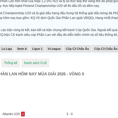
n Lan mới nhất của hiệp 1,2 (H1 H2) và tỷ số trực tiếp thẻ vàng-thẻ đỏ-phạt g
trực tiếp kqbd Finland Championship U20 sẽ thi đấu tối và đêm nay.
nd Championship U20 và là giải đấu hàng đầu trong hệ thống giải đấu bóng đá Ph
ày hôm nay bao gồm: KQ Vô địch Quốc Gia Phần Lan (giải VĐQG), Hạng nhất (Hạn
trận vòng tứ kết, bán kết và trận chung kết tranh Cúp Quốc Gia. Ngoài kết quả 
rận CK tranh siêu cúp Phần Lan với đầy đủ diễn biến chính và số liệu thống kê, 
La Liga
Serie A
Ligue 1
V-League
Cúp C2 Châu Âu
Cúp C3 Châu Âu
Thống kê
Danh sách CLB
ẦN LAN HÔM NAY MÙA GIẢI 2026 - VÒNG 0
Atlantis U20
3
-
0
1