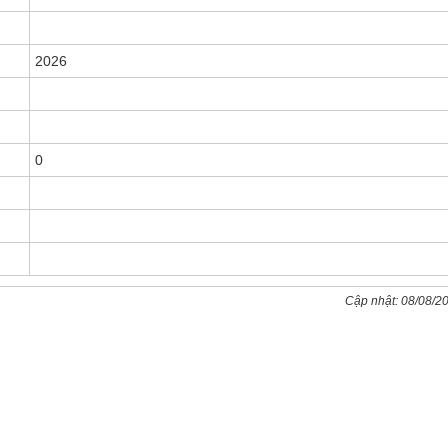
2026
0
Cập nhật:
08/08/2