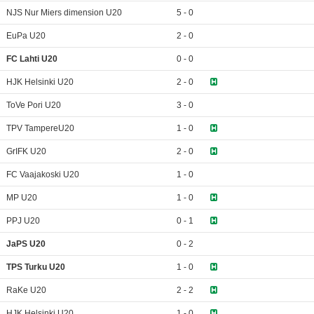
NJS Nur Miers dimension U20
5
-
0
EuPa U20
2
-
0
FC Lahti U20
0
-
0
HJK Helsinki U20
2
-
0
ToVe Pori U20
3
-
0
TPV TampereU20
1
-
0
GrIFK U20
2
-
0
FC Vaajakoski U20
1
-
0
MP U20
1
-
0
PPJ U20
0
-
1
JaPS U20
0
-
2
TPS Turku U20
1
-
0
RaKe U20
2
-
2
HJK Helsinki U20
1
-
0