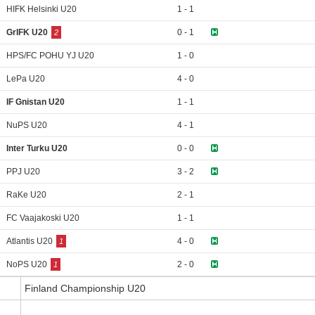
HIFK Helsinki U20
1
-
1
GrIFK U20
0
-
1
2
HPS/FC POHU YJ U20
1
-
0
LePa U20
4
-
0
IF Gnistan U20
1
-
1
NuPS U20
4
-
1
Inter Turku U20
0
-
0
PPJ U20
3
-
2
RaKe U20
2
-
1
FC Vaajakoski U20
1
-
1
Atlantis U20
4
-
0
1
NoPS U20
2
-
0
1
Finland Championship U20