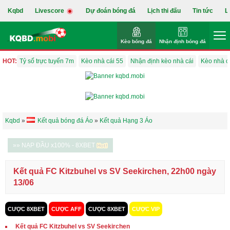
Kqbd
Livescore
Dự đoán bóng đá
Lịch thi đấu
Tin tức
L
Kèo bóng đá
Nhận định bóng đá
HOT:
Tỷ số trực tuyến 7m
Kèo nhà cái 55
Nhận định kèo nhà cái
Kèo nhà c
Kqbd
»
Kết quả bóng đá Áo
»
Kết quả Hạng 3 Áo
»» NẠP ĐẦU x100% - 8XBET
Kết quả FC Kitzbuhel vs SV Seekirchen, 22h00 ngày
13/06
CƯỢC 8XBET
CƯỢC AFF
CƯỢC 8XBET
CƯỢC VIP
Kết quả FC Kitzbuhel vs SV Seekirchen