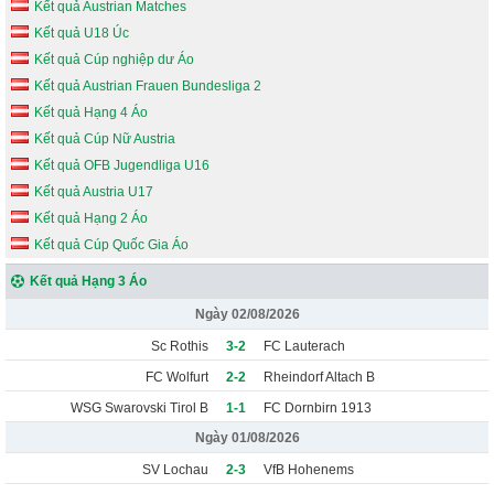
Kết quả Austrian Matches
Kết quả U18 Úc
Kết quả Cúp nghiệp dư Áo
Kết quả Austrian Frauen Bundesliga 2
Kết quả Hạng 4 Áo
Kết quả Cúp Nữ Austria
Kết quả OFB Jugendliga U16
Kết quả Austria U17
Kết quả Hạng 2 Áo
Kết quả Cúp Quốc Gia Áo
Kết quả Hạng 3 Áo
Ngày 02/08/2026
Sc Rothis
3-2
FC Lauterach
FC Wolfurt
2-2
Rheindorf Altach B
WSG Swarovski Tirol B
1-1
FC Dornbirn 1913
Ngày 01/08/2026
SV Lochau
2-3
VfB Hohenems