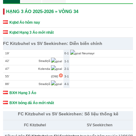
HẠNG 3 ÁO 2025-2026 » VÒNG 34
Kqbd Áo hôm nay
Kqbd Hạng 3 Áo mới nhất
FC Kitzbuhel vs SV Seekirchen: Diễn biến chính
19'
Neumayr
0-1
42'
Stradiņš
1-1
47'
Kolenda
2-1
55'
(OW)
3-1
86'
Stradiņš
4-1
BXH Hạng 3 Áo
BXH bóng đá Áo mới nhất
FC Kitzbuhel vs SV Seekirchen: Số liệu thống kê
FC Kitzbuhel
SV Seekirchen