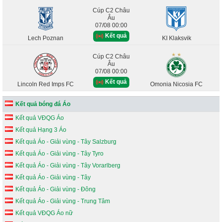
Cúp C2 Châu
Âu
07/08 00:00
Kết quả
Lech Poznan
KI Klaksvik
Cúp C2 Châu
Âu
07/08 00:00
Kết quả
Lincoln Red Imps FC
Omonia Nicosia FC
Kết quả bóng đá Áo
Kết quả VĐQG Áo
Kết quả Hạng 3 Áo
Kết quả Áo - Giải vùng - Tây Salzburg
Kết quả Áo - Giải vùng - Tây Tyro
Kết quả Áo - Giải vùng - Tây Vorarlberg
Kết quả Áo - Giải vùng - Tây
Kết quả Áo - Giải vùng - Đông
Kết quả Áo - Giải vùng - Trung Tâm
Kết quả VĐQG Áo nữ