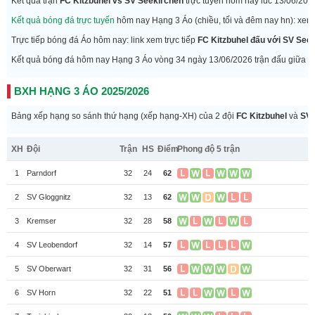
Kết quả trận
FC Kitzbuhel vs SV Seekirchen
trực tuyến hôm nay lúc 13/06/20
Kết quả bóng đá trực tuyến
hôm nay Hạng 3 Áo (chiều, tối và đêm nay hn): xem
Trực tiếp bóng đá Áo hôm nay: link xem trực tiếp
FC Kitzbuhel đấu với SV See
Kết quả bóng đá hôm nay Hạng 3 Áo vòng 34 ngày 13/06/2026 trận đấu giữa FC 
BXH HẠNG 3 ÁO 2025/2026
Bảng xếp hạng so sánh thứ hạng (xếp hạng-XH) của 2 đội
FC Kitzbuhel
và
SV 
XH
Đội
Trận
HS
Điểm
Phong độ 5 trận
1
Parndorf
32
24
62
2
SV Gloggnitz
32
13
62
3
Kremser
32
28
58
4
SV Leobendorf
32
14
57
5
SV Oberwart
32
31
56
6
SV Horn
32
22
51