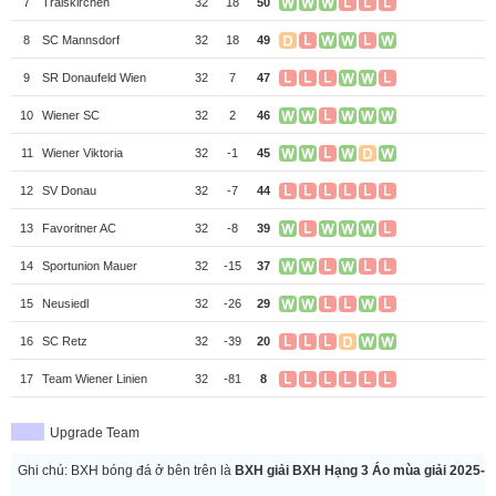
7
Traiskirchen
32
18
50
8
SC Mannsdorf
32
18
49
9
SR Donaufeld Wien
32
7
47
10
Wiener SC
32
2
46
11
Wiener Viktoria
32
-1
45
12
SV Donau
32
-7
44
13
Favoritner AC
32
-8
39
14
Sportunion Mauer
32
-15
37
15
Neusiedl
32
-26
29
16
SC Retz
32
-39
20
17
Team Wiener Linien
32
-81
8
Upgrade Team
Ghi chú: BXH bóng đá ở bên trên là
BXH giải BXH Hạng 3 Áo mùa giải 2025-2