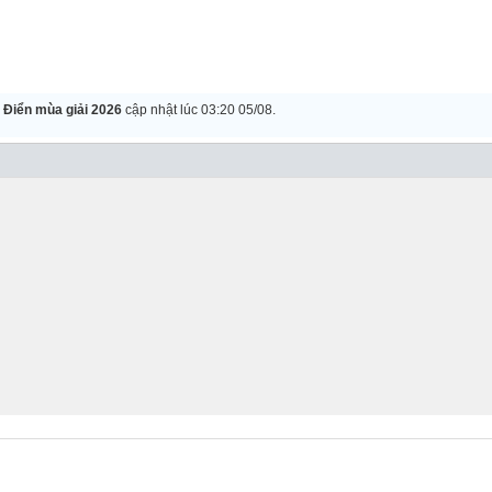
 Điển mùa giải 2026
cập nhật lúc 03:20 05/08.