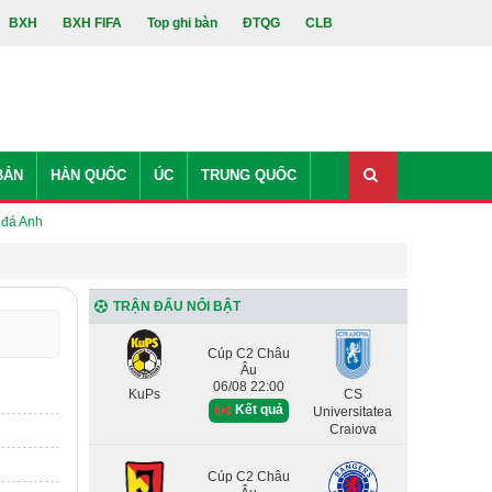
BXH
BXH FIFA
Top ghi bàn
ĐTQG
CLB
BẢN
HÀN QUỐC
ÚC
TRUNG QUỐC
 đá Anh
TRẬN ĐẤU NỔI BẬT
Cúp C2 Châu
Âu
06/08 22:00
KuPs
CS
Kết quả
Universitatea
Craiova
Cúp C2 Châu