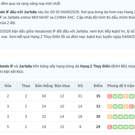
 đêm qua và rạng sáng nay mới nhất.
ds IF đấu với Jarfalla
vào lúc 00:30 04/06/2026. Ket qua bong da hom nay Hạng 
F vs Jarfalla online MOI NHAT va CHINH XAC. Cập nhật đội hình thi đấu chính thức
của 2 đội.
026 trận đấu giữa Vasalunds IF đối đầu với Jarfalla: xem trực tiếp kqbd hn, tỷ s
g mai. Xem kết quả Hạng 2 Thụy Điển tối và đêm nay: kqbd trực tuyến ngày 04/06/2
lunds IF
và
Jarfalla
trên bảng xếp hạng bóng đá
Hạng 2 Thụy Điển
(BXH BĐ) mùa 
i trận kết thúc.
Hòa
Thua
Bàn thắng
Bàn thua
HS
Điểm
Phong độ 5 trận
2
2
43
12
31
35
3
2
24
10
14
33
3
3
32
14
18
30
5
2
24
15
9
29