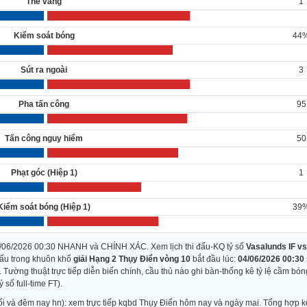
Thẻ vàng
1
Kiểm soát bóng
44
Sút ra ngoài
3
Pha tấn công
95
Tấn công nguy hiểm
50
Phạt góc (Hiệp 1)
1
Kiểm soát bóng (Hiệp 1)
39
4/06/2026 00:30 NHANH và CHÍNH XÁC. Xem lịch thi đấu-KQ tỷ số
Vasalunds IF vs
 đấu trong khuôn khổ
giải Hạng 2 Thụy Điển vòng 10
bắt đầu lúc:
04/06/2026 00:30
a. Tường thuật trực tiếp diễn biến chính, cầu thủ nào ghi bàn-thống kê tỷ lệ cầm bón
 số full-time FT).
i và đêm nay hn): xem trực tiếp kqbd Thụy Điển hôm nay và ngày mai. Tổng hợp k