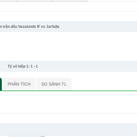
n trận đấu Vasalunds IF vs Jarfalla
Tỷ số hiệp 1:
1
-
1
PHÂN TÍCH
SO SÁNH TL