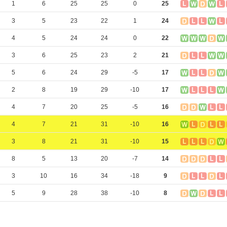
1
6
25
25
0
25
3
5
23
22
1
24
4
5
24
24
0
22
3
6
25
23
2
21
5
6
24
29
-5
17
2
8
19
29
-10
17
4
7
20
25
-5
16
4
7
21
31
-10
16
3
8
21
31
-10
15
8
5
13
20
-7
14
3
10
16
34
-18
9
5
9
28
38
-10
8