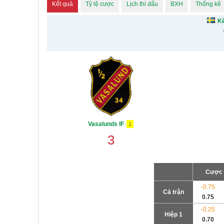
Kết quả
Tỷ lệ cược
Lịch thi đấu
BXH
Thống kê
Kế
Vasalunds IF
1
3
Cược 
-
0.75
Cả trận
0.75
-
0.25
Hiệp 1
0.70