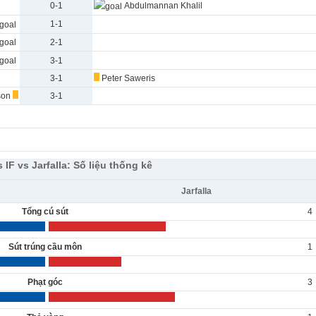
Abdulmannan Khalil
0-1
1-1
2-1
3-1
3-1
Peter Saweris
sson
3-1
IF vs Jarfalla: Số liệu thống kê
Jarfalla
Tổng cú sút
4
Sút trúng cầu môn
1
Phạt góc
3