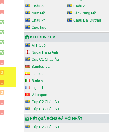
Châu Âu
Châu Á
Nam Mỹ
Bắc-Trung Mỹ
Châu Phi
Châu Đại Dương
Giao hữu
KÈO BÓNG ĐÁ
AFF Cup
Ngoại Hạng Anh
Cúp C1 Châu Âu
Bundesliga
La Liga
Serie A
Ligue 1
V-League
Cúp C2 Châu Âu
Cúp C3 Châu Âu
KẾT QUẢ BÓNG ĐÁ MỚI NHẤT
Cúp C2 Châu Âu