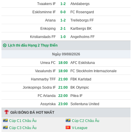
Tvaakers IF
1-2
Atvidabergs
Eskilsminne IF
0-0
FC Rosengard
Ariana
1-2
Trelleborgs FF
Enkoping
2-1
Karlbergs BK
Kristianstads FF
1-0
Angelholms FF
Lịch thi đấu Hạng 2 Thụy Điển
Ngày 09/08/2026
Umea FC
18:00
AFC Eskilstuna
Vasalunds IF
18:00
FC Stockholm Internazionale
Hammarby TFF
21:00
FBK Karlstad
Jonkopings Sodra IF
21:00
BK Olympic
FC Arlanda
22:00
Pitea IF
Assyriska
23:00
Sollentuna United
GIẢI BÓNG ĐÁ HOT NHẤT
Cúp C1 Châu Âu
Cúp C2 Châu Âu
Cúp C3 Châu Âu
V-League