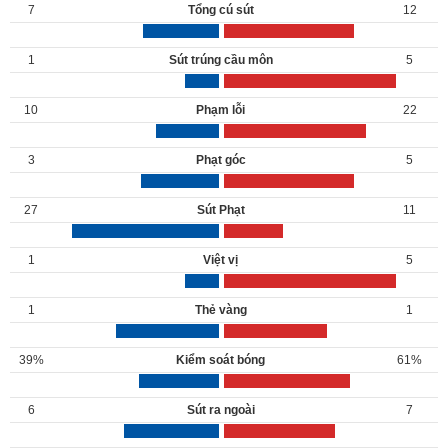
7
Tổng cú sút
12
1
Sút trúng cầu môn
5
10
Phạm lỗi
22
3
Phạt góc
5
27
Sút Phạt
11
1
Việt vị
5
1
Thẻ vàng
1
39%
Kiểm soát bóng
61%
6
Sút ra ngoài
7