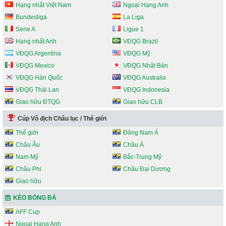
Hạng nhất Việt Nam
Ngoại Hạng Anh
Bundesliga
La Liga
Serie A
Ligue 1
Hạng nhất Anh
VĐQG Brazil
VĐQG Argentina
VĐQG Mỹ
VĐQG Mexico
VĐQG Nhật Bản
VĐQG Hàn Quốc
VĐQG Australia
VĐQG Thái Lan
VĐQG Indonesia
Giao hữu ĐTQG
Giao hữu CLB
Cúp Vô địch Châu lục / Thế giới
Thế giới
Đông Nam Á
Châu Âu
Châu Á
Nam Mỹ
Bắc-Trung Mỹ
Châu Phi
Châu Đại Dương
Giao hữu
KÈO BÓNG ĐÁ
AFF Cup
Ngoại Hạng Anh