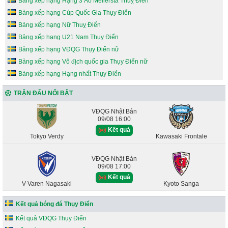
Bảng xếp hạng Hạng 3 Áo Mellersta Thuỵ Điển
Bảng xếp hạng Cúp Quốc Gia Thụy Điển
Bảng xếp hạng Nữ Thuỵ Điển
Bảng xếp hạng U21 Nam Thụy Điển
Bảng xếp hạng VĐQG Thụy Điển nữ
Bảng xếp hạng Vô địch quốc gia Thụy Điển nữ
Bảng xếp hạng Hạng nhất Thụy Điển
TRẬN ĐẤU NỔI BẬT
VĐQG Nhật Bản
09/08 16:00
Kết quả
Tokyo Verdy
Kawasaki Frontale
VĐQG Nhật Bản
09/08 17:00
Kết quả
V-Varen Nagasaki
Kyoto Sanga
Kết quả bóng đá Thụy Điển
Kết quả VĐQG Thụy Điển