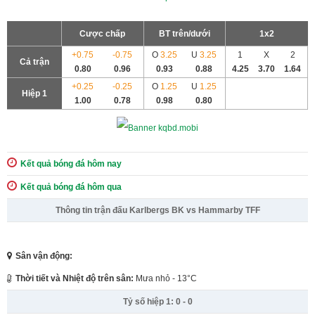
Cược chấp
BT trên/dưới
1x2
+
0.75
-
0.75
O
3.25
U
3.25
1
X
2
Cả trận
0.80
0.96
0.93
0.88
4.25
3.70
1.64
+
0.25
-
0.25
O
1.25
U
1.25
Hiệp 1
1.00
0.78
0.98
0.80
Kết quả bóng đá hôm nay
Kết quả bóng đá hôm qua
Thông tin trận đấu Karlbergs BK vs Hammarby TFF
Sân vận động:
Thời tiết và Nhiệt độ trên sân:
Mưa nhỏ - 13°C
Tỷ số hiệp 1:
0
-
0