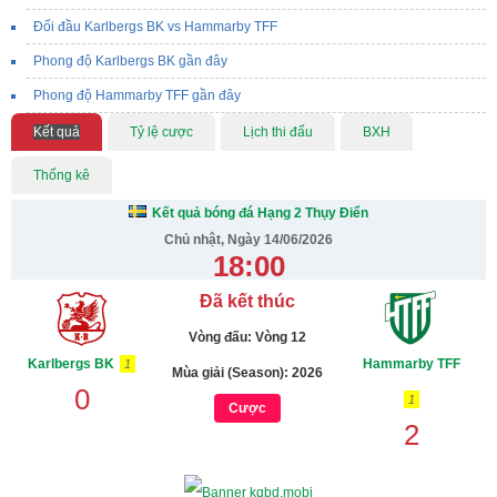
Đối đầu Karlbergs BK vs Hammarby TFF
Phong độ Karlbergs BK gần đây
Phong độ Hammarby TFF gần đây
Kết quả
Tỷ lệ cược
Lịch thi đấu
BXH
Thống kê
Kết quả bóng đá Hạng 2 Thụy Điển
Chủ nhật, Ngày 14/06/2026
18:00
Đã kết thúc
Vòng đấu: Vòng 12
Karlbergs BK
Hammarby TFF
1
Mùa giải (Season): 2026
0
1
Cược
2