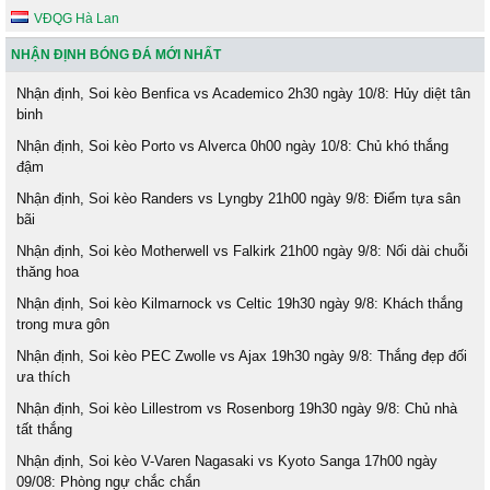
VĐQG Hà Lan
NHẬN ĐỊNH BÓNG ĐÁ MỚI NHẤT
Nhận định, Soi kèo Benfica vs Academico 2h30 ngày 10/8: Hủy diệt tân
binh
Nhận định, Soi kèo Porto vs Alverca 0h00 ngày 10/8: Chủ khó thắng
đậm
Nhận định, Soi kèo Randers vs Lyngby 21h00 ngày 9/8: Điểm tựa sân
bãi
Nhận định, Soi kèo Motherwell vs Falkirk 21h00 ngày 9/8: Nối dài chuỗi
thăng hoa
Nhận định, Soi kèo Kilmarnock vs Celtic 19h30 ngày 9/8: Khách thắng
trong mưa gôn
Nhận định, Soi kèo PEC Zwolle vs Ajax 19h30 ngày 9/8: Thắng đẹp đối
ưa thích
Nhận định, Soi kèo Lillestrom vs Rosenborg 19h30 ngày 9/8: Chủ nhà
tất thắng
Nhận định, Soi kèo V-Varen Nagasaki vs Kyoto Sanga 17h00 ngày
09/08: Phòng ngự chắc chắn