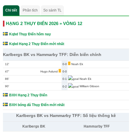
Chi tiết
Phân tích
So sánh TL
HẠNG 2 THỤY ĐIỂN 2026 » VÒNG 12
Kqbd Thụy Điển hôm nay
Kqbd Hạng 2 Thụy Điển mới nhất
Karlbergs BK vs Hammarby TFF: Diễn biến chính
12'
0-0
Noah Ek
47'
Hugo Aslund
0-0
86'
Noah Ek
0-1
90'
William Gibson
0-2
BXH Hạng 2 Thụy Điển
BXH bóng đá Thụy Điển mới nhất
Karlbergs BK vs Hammarby TFF: Số liệu thống kê
Karlbergs BK
Hammarby TFF