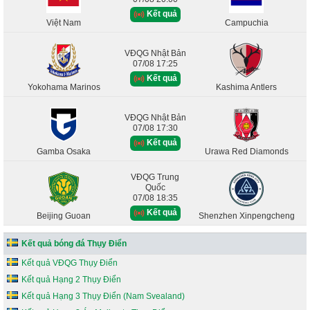
Kết quả
Việt Nam
Campuchia
VĐQG Nhật Bản
07/08 17:25
Kết quả
Yokohama Marinos
Kashima Antlers
VĐQG Nhật Bản
07/08 17:30
Kết quả
Gamba Osaka
Urawa Red Diamonds
VĐQG Trung
Quốc
07/08 18:35
Kết quả
Beijing Guoan
Shenzhen Xinpengcheng
Kết quả bóng đá Thụy Điển
Kết quả VĐQG Thụy Điển
Kết quả Hạng 2 Thụy Điển
Kết quả Hạng 3 Thụy Điển (Nam Svealand)