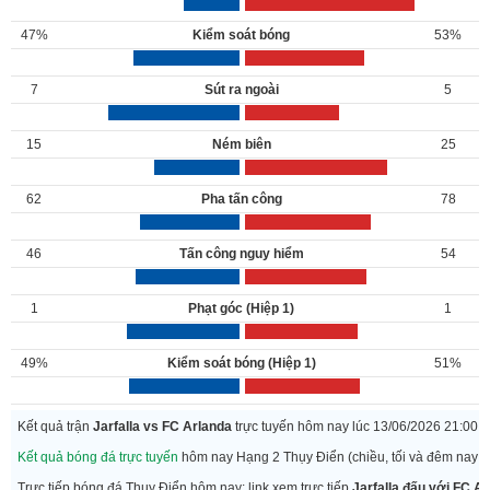
47%
Kiểm soát bóng
53%
7
Sút ra ngoài
5
15
Ném biên
25
62
Pha tấn công
78
46
Tấn công nguy hiểm
54
1
Phạt góc (Hiệp 1)
1
49%
Kiểm soát bóng (Hiệp 1)
51%
Kết quả trận
Jarfalla vs FC Arlanda
trực tuyến hôm nay lúc 13/06/2026 21:00
Kết quả bóng đá trực tuyến
hôm nay Hạng 2 Thụy Điển (chiều, tối và đêm nay h
Trực tiếp bóng đá Thụy Điển hôm nay: link xem trực tiếp
Jarfalla đấu với FC A