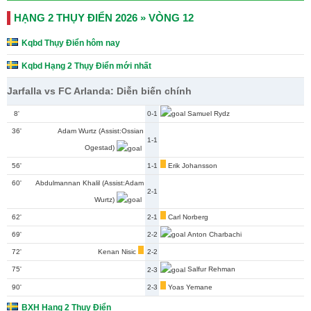
HẠNG 2 THỤY ĐIỂN 2026 » VÒNG 12
Kqbd Thụy Điển hôm nay
Kqbd Hạng 2 Thụy Điển mới nhất
Jarfalla vs FC Arlanda: Diễn biến chính
8'
Samuel Rydz
0-1
36'
Adam Wurtz (Assist:Ossian
1-1
Ogestad)
56'
1-1
Erik Johansson
60'
Abdulmannan Khalil (Assist:Adam
2-1
Wurtz)
62'
2-1
Carl Norberg
69'
Anton Charbachi
2-2
72'
Kenan Nisic
2-2
75'
Salfur Rehman
2-3
90'
2-3
Yoas Yemane
BXH Hạng 2 Thụy Điển