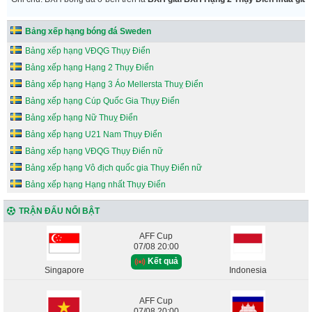
Bảng xếp hạng bóng đá Sweden
Bảng xếp hạng VĐQG Thụy Điển
Bảng xếp hạng Hạng 2 Thụy Điển
Bảng xếp hạng Hạng 3 Áo Mellersta Thuỵ Điển
Bảng xếp hạng Cúp Quốc Gia Thụy Điển
Bảng xếp hạng Nữ Thuỵ Điển
Bảng xếp hạng U21 Nam Thụy Điển
Bảng xếp hạng VĐQG Thụy Điển nữ
Bảng xếp hạng Vô địch quốc gia Thụy Điển nữ
Bảng xếp hạng Hạng nhất Thụy Điển
TRẬN ĐẤU NỔI BẬT
AFF Cup
07/08 20:00
Kết quả
Singapore
Indonesia
AFF Cup
07/08 20:00