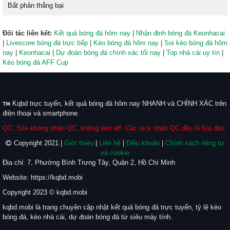
Bất phân thắng bại
Đối tác liên kết:
Kết quả bóng đá hôm nay
|
Nhận định bóng đá Keonhacai
|
Livescore bóng đá trực tiếp
|
Kèo bóng đá hôm nay
|
Soi kèo bóng đá hôm
nay
|
Keonhacai
|
Dự đoán bóng đá chính xác tối nay
|
Top nhà cái uy tín
|
Kèo bóng đá AFF Cup
Kqbd trực tuyến, kết quả bóng đá hôm nay NHANH và CHÍNH XÁC trên
điện thoại và smartphone.
QC: Site không nhận QC, không làm aff. Các nick nhận QC đều là lừa đảo
Copyright 2021 |
Giới thiệu
|
Liên hệ
|
Điều khoản
|
Chính sách riêng tư
và cookie
Địa chỉ: 7, Phường Bình Trưng Tây, Quận 2, Hồ Chí Minh
Website: https://kqbd.mobi
Copyright 2023 © kqbd.mobi
kqbd.mobi là trang chuyên cập nhật kết quả bóng đá trực tuyến, tỷ lệ kèo
bóng đá, kèo nhà cái, dự đoán bóng đá từ siêu máy tính.