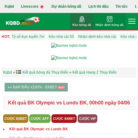
Kqbd
Livescore
Dự đoán bóng đá
Lịch thi đấu
Tin tức
L
Kèo bóng đá
Nhận định bóng đá
HOT:
Tỷ số trực tuyến 7m
Kèo nhà cái 55
Nhận định kèo nhà cái
Kèo nhà c
Kqbd
»
Kết quả bóng đá Thụy Điển
»
Kết quả Hạng 2 Thụy Điển
»» NẠP ĐẦU x100% - 8XBET
Kết quả BK Olympic vs Lunds BK, 00h00 ngày 04/06
CƯỢC 8XBET
CƯỢC AFF
CƯỢC 8XBET
CƯỢC VIP
Kết quả BK Olympic vs Lunds BK