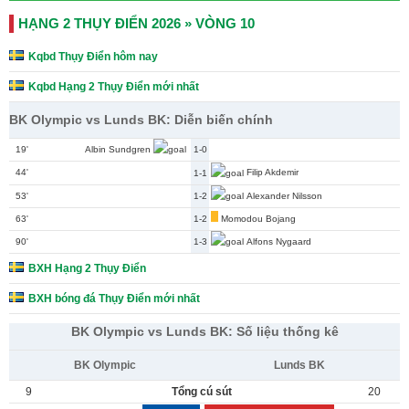
HẠNG 2 THỤY ĐIỂN 2026 » VÒNG 10
Kqbd Thụy Điển hôm nay
Kqbd Hạng 2 Thụy Điển mới nhất
BK Olympic vs Lunds BK: Diễn biến chính
19'
Albin Sundgren
1-0
44'
Filip Akdemir
1-1
53'
Alexander Nilsson
1-2
63'
1-2
Momodou Bojang
90'
Alfons Nygaard
1-3
BXH Hạng 2 Thụy Điển
BXH bóng đá Thụy Điển mới nhất
BK Olympic vs Lunds BK: Số liệu thống kê
BK Olympic
Lunds BK
9
Tổng cú sút
20