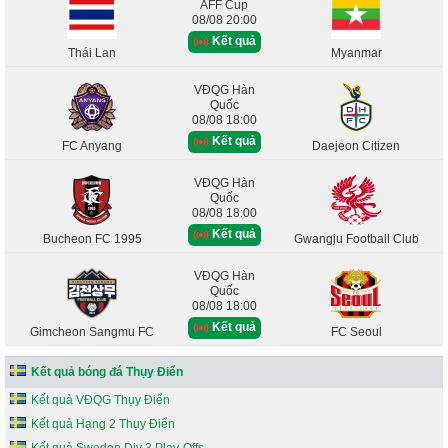
AFF Cup
08/08 20:00
Kết quả
Thái Lan
Myanmar
VĐQG Hàn
Quốc
08/08 18:00
Kết quả
FC Anyang
Daejeon Citizen
VĐQG Hàn
Quốc
08/08 18:00
Kết quả
Bucheon FC 1995
Gwangju Football Club
VĐQG Hàn
Quốc
08/08 18:00
Kết quả
Gimcheon Sangmu FC
FC Seoul
Kết quả bóng đá Thụy Điển
Kết quả VĐQG Thụy Điển
Kết quả Hạng 2 Thụy Điển