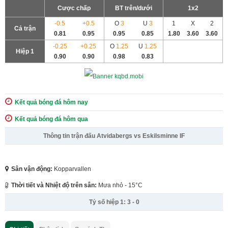
Cược chấp
BT trên/dưới
1x2
-
0.5
+
0.5
O
3
U
3
1
X
2
Cả trận
0.81
0.95
0.95
0.85
1.80
3.60
3.60
-
0.25
+
0.25
O
1.25
U
1.25
Hiệp 1
0.90
0.90
0.98
0.83
Kết quả bóng đá hôm nay
Kết quả bóng đá hôm qua
Thông tin trận đấu Atvidabergs vs Eskilsminne IF
Sân vận động:
Kopparvallen
Thời tiết và Nhiệt độ trên sân:
Mưa nhỏ - 15°C
Tỷ số hiệp 1:
3
-
0