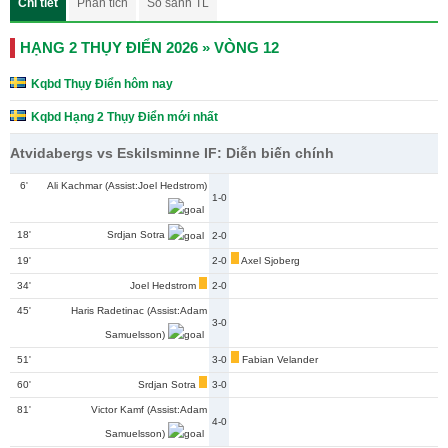
Chi tiết
Phân tích
So sánh TL
HẠNG 2 THỤY ĐIỂN 2026 » VÒNG 12
Kqbd Thụy Điển hôm nay
Kqbd Hạng 2 Thụy Điển mới nhất
Atvidabergs vs Eskilsminne IF: Diễn biến chính
6'
Ali Kachmar (Assist:Joel Hedstrom)
1-0
18'
Srdjan Sotra
2-0
19'
2-0
Axel Sjoberg
34'
Joel Hedstrom
2-0
45'
Haris Radetinac (Assist:Adam
3-0
Samuelsson)
51'
3-0
Fabian Velander
60'
Srdjan Sotra
3-0
81'
Victor Kamf (Assist:Adam
4-0
Samuelsson)