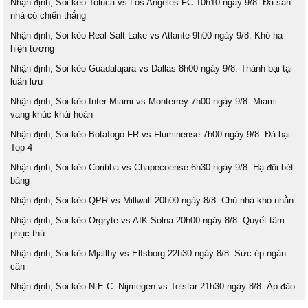
Nhận định, Soi kèo Toluca vs Los Angeles FC 10h10 ngày 9/8: Đá sân
nhà có chiến thắng
Nhận định, Soi kèo Real Salt Lake vs Atlante 9h00 ngày 9/8: Khó hạ
hiện tượng
Nhận định, Soi kèo Guadalajara vs Dallas 8h00 ngày 9/8: Thành-bại tại
luân lưu
Nhận định, Soi kèo Inter Miami vs Monterrey 7h00 ngày 9/8: Miami
vang khúc khải hoàn
Nhận định, Soi kèo Botafogo FR vs Fluminense 7h00 ngày 9/8: Đả bại
Top 4
Nhận định, Soi kèo Coritiba vs Chapecoense 6h30 ngày 9/8: Hạ đội bét
bảng
Nhận định, Soi kèo QPR vs Millwall 20h00 ngày 8/8: Chủ nhà khó nhằn
Nhận định, Soi kèo Orgryte vs AIK Solna 20h00 ngày 8/8: Quyết tâm
phục thù
Nhận định, Soi kèo Mjallby vs Elfsborg 22h30 ngày 8/8: Sức ép ngàn
cân
Nhận định, Soi kèo N.E.C. Nijmegen vs Telstar 21h30 ngày 8/8: Áp đảo