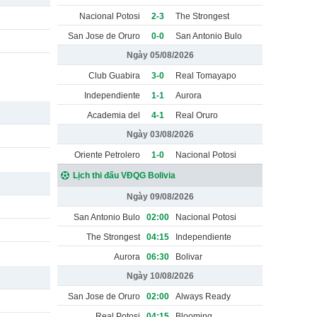
Nacional Potosi
2-3
The Strongest
San Jose de Oruro
0-0
San Antonio Bulo
Bulo
Ngày 05/08/2026
Club Guabira
3-0
Real Tomayapo
Independiente
1-1
Aurora
Petrolero
Academia del
4-1
Real Oruro
Balompie Boliviano
Ngày 03/08/2026
Oriente Petrolero
1-0
Nacional Potosi
Lịch thi đấu VĐQG Bolivia
Ngày 09/08/2026
San Antonio Bulo
02:00
Nacional Potosi
Bulo
The Strongest
04:15
Independiente
Petrolero
Aurora
06:30
Bolivar
Ngày 10/08/2026
San Jose de Oruro
02:00
Always Ready
Real Potosi
04:15
Blooming