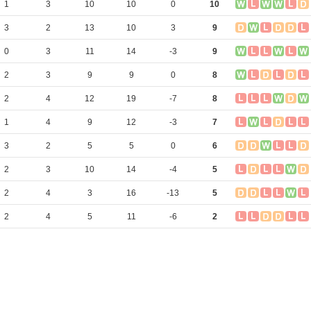
1
3
10
10
0
10
3
2
13
10
3
9
0
3
11
14
-3
9
2
3
9
9
0
8
2
4
12
19
-7
8
1
4
9
12
-3
7
3
2
5
5
0
6
2
3
10
14
-4
5
2
4
3
16
-13
5
2
4
5
11
-6
2