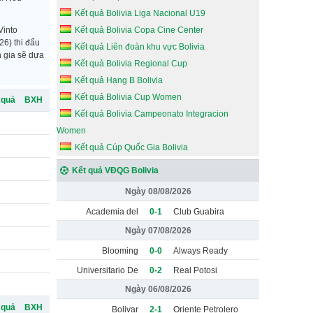
Kết quả Bolivia Liga Nacional U19
Vinto
Kết quả Bolivia Copa Cine Center
26) thi đấu
Kết quả Liên đoàn khu vực Bolivia
n gia sẽ dựa
Kết quả Bolivia Regional Cup
Kết quả Hạng B Bolivia
Kết quả Bolivia Cup Women
 quả
BXH
Kết quả Bolivia Campeonato Integracion
Women
Kết quả Cúp Quốc Gia Bolivia
Kết quả VĐQG Bolivia
Ngày 08/08/2026
Academia del
0-1
Club Guabira
Balompie Boliviano
Ngày 07/08/2026
Blooming
0-0
Always Ready
Universitario De
0-2
Real Potosi
Vinto
Ngày 06/08/2026
 quả
BXH
Bolivar
2-1
Oriente Petrolero