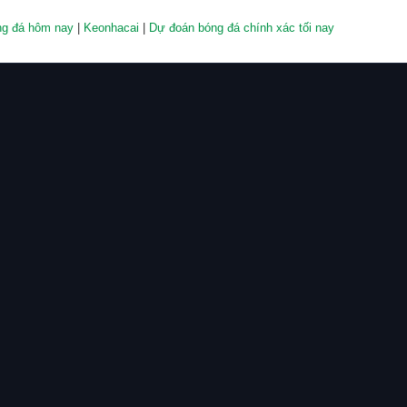
ng đá hôm nay
|
Keonhacai
|
Dự đoán bóng đá chính xác tối nay