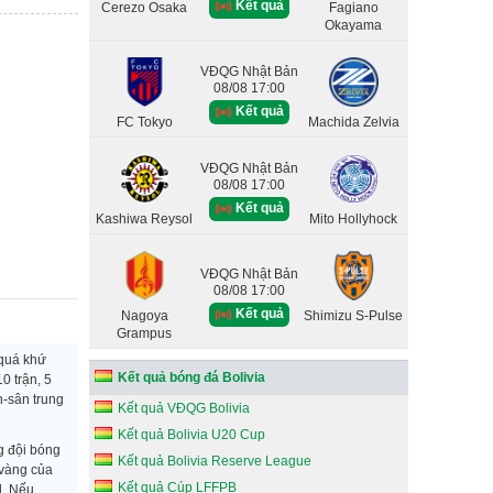
Kết quả
Cerezo Osaka
Fagiano
Okayama
VĐQG Nhật Bản
08/08 17:00
Kết quả
FC Tokyo
Machida Zelvia
VĐQG Nhật Bản
08/08 17:00
Kết quả
Kashiwa Reysol
Mito Hollyhock
VĐQG Nhật Bản
08/08 17:00
Kết quả
Nagoya
Shimizu S-Pulse
Grampus
 quá khứ
Kết quả bóng đá Bolivia
0 trận, 5
h-sân trung
Kết quả VĐQG Bolivia
Kết quả Bolivia U20 Cup
g đội bóng
Kết quả Bolivia Reserve League
 vàng của
Kết quả Cúp LFFPB
l. Nếu