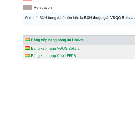
Relegation
Ghi chú: BXH bóng đá ở bên trên là
BXH thuộc giải VĐQG Bolivia
Bảng xếp hạng bóng đá Bolivia
Bảng xếp hạng VĐQG Bolivia
Bảng xếp hạng Cúp LFFPB