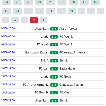
24
23
22
21
20
19
18
17
16
15
14
13
12
11
10
9
8
7
6
5
4
3
2
1
Alashkert
Ararat Yerevan
03/08 23:00
3
-
0
Urartu
FC Pyunik
03/08 00:00
2
-
2
FC Noah
FC Syunik
02/08 22:00
3
-
0
Gandzasar Kapan
FC Ararat Armenia
02/08 00:20
3
-
4
BKMA
Shirak
01/08 21:00
0
-
0
FC Van
Sadarakpat
31/07 19:00
1
-
4
Urartu
FC Noah
27/05 22:00
0
-
5
FC Ararat Armenia
Gandzasar Kapan
27/05 22:00
1
-
0
FC Pyunik
FC Van
27/05 22:00
2
-
1
Alashkert
Shirak
26/05 22:00
2
-
0