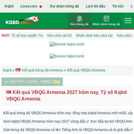
Kqbd
Livescore
Dự đoán bóng đá
Lịch thi đấu
Tin tức
L
Kèo bóng đá
Nhận định bóng đá
HOT:
Tỷ số trực tuyến 7m
Kèo nhà cái 55
Nhận định kèo nhà cái
Kèo nhà c
Kqbd
»
Kết quả bóng đá Armenia
»
Kết quả VĐQG Armenia
»» NẠP ĐẦU x100% - 8XBET
Kết quả VĐQG Armenia 2027 hôm nay, Tỷ số Kqbd
VĐQG Armenia
Kết quả bóng đá VĐQG Armenia hôm nay: tổng hợp kqbđ Armenia mới nhất, cập n
Xem kqbd VĐQG Armenia hôm nay 2027 vòng đấu 2: trực tiếp kq bd VĐQG Armenia
Giải bóng đá VĐQG Armenia có tên Tiếng Anh là VĐQG Armenia và là giải đấu h