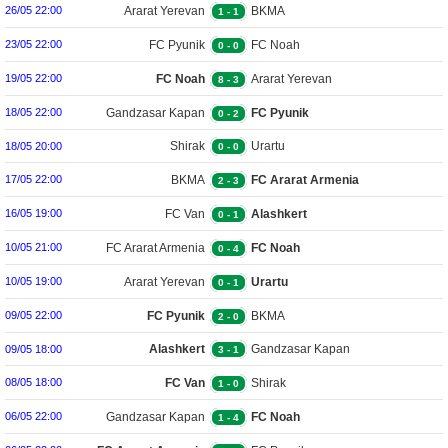
Ararat Yerevan
BKMA
26/05 22:00
1
-
1
FC Pyunik
FC Noah
23/05 22:00
0
-
0
FC Noah
Ararat Yerevan
19/05 22:00
8
-
3
Gandzasar Kapan
FC Pyunik
18/05 22:00
0
-
2
Shirak
Urartu
18/05 20:00
0
-
0
BKMA
FC Ararat Armenia
17/05 22:00
2
-
3
FC Van
Alashkert
16/05 19:00
0
-
1
FC Ararat Armenia
FC Noah
10/05 21:00
0
-
4
Ararat Yerevan
Urartu
10/05 19:00
0
-
1
FC Pyunik
BKMA
09/05 22:00
2
-
0
Alashkert
Gandzasar Kapan
09/05 18:00
3
-
1
FC Van
Shirak
08/05 18:00
1
-
0
Gandzasar Kapan
FC Noah
06/05 22:00
1
-
4