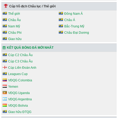
Cúp Vô địch Châu lục / Thế giới
Thế giới
Đông Nam Á
Châu Âu
Châu Á
Nam Mỹ
Bắc-Trung Mỹ
Châu Phi
Châu Đại Dương
Giao hữu
KẾT QUẢ BÓNG ĐÁ MỚI NHẤT
Cúp C2 Châu Âu
Cúp C3 Châu Âu
Cúp Liên Đoàn Anh
Leagues Cup
VĐQG Colombia
Yemen
VĐQG Uganda
VĐQG Argentina
VĐQG Bolivia
Giao hữu ĐTQG