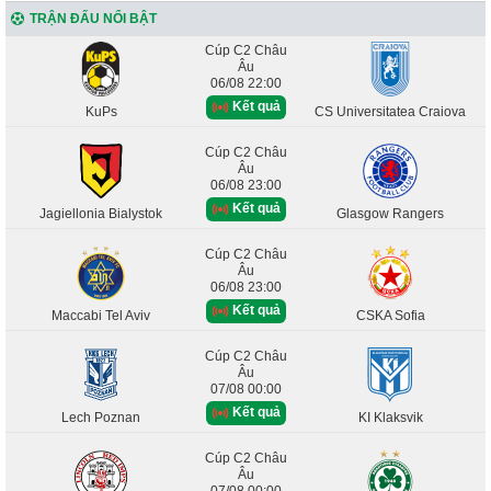
TRẬN ĐẤU NỔI BẬT
Cúp C2 Châu
Âu
06/08 22:00
Kết quả
KuPs
CS Universitatea Craiova
Cúp C2 Châu
Âu
06/08 23:00
Kết quả
Jagiellonia Bialystok
Glasgow Rangers
Cúp C2 Châu
Âu
06/08 23:00
Kết quả
Maccabi Tel Aviv
CSKA Sofia
Cúp C2 Châu
Âu
07/08 00:00
Kết quả
Lech Poznan
KI Klaksvik
Cúp C2 Châu
Âu