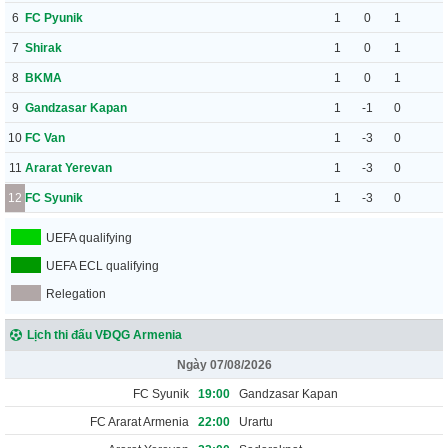
6
FC Pyunik
1
0
1
7
Shirak
1
0
1
8
BKMA
1
0
1
9
Gandzasar Kapan
1
-1
0
10
FC Van
1
-3
0
11
Ararat Yerevan
1
-3
0
12
FC Syunik
1
-3
0
UEFA qualifying
UEFA ECL qualifying
Relegation
Lịch thi đấu VĐQG Armenia
Ngày 07/08/2026
FC Syunik
19:00
Gandzasar Kapan
FC Ararat Armenia
22:00
Urartu