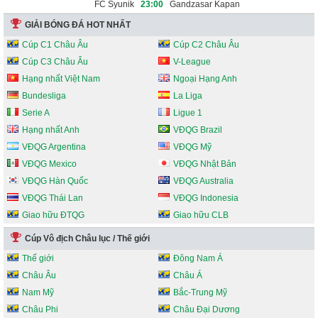
FC Syunik
23:00
Gandzasar Kapan
GIẢI BÓNG ĐÁ HOT NHẤT
Cúp C1 Châu Âu
Cúp C2 Châu Âu
Cúp C3 Châu Âu
V-League
Hạng nhất Việt Nam
Ngoại Hạng Anh
Bundesliga
La Liga
Serie A
Ligue 1
Hạng nhất Anh
VĐQG Brazil
VĐQG Argentina
VĐQG Mỹ
VĐQG Mexico
VĐQG Nhật Bản
VĐQG Hàn Quốc
VĐQG Australia
VĐQG Thái Lan
VĐQG Indonesia
Giao hữu ĐTQG
Giao hữu CLB
Cúp Vô địch Châu lục / Thế giới
Thế giới
Đông Nam Á
Châu Âu
Châu Á
Nam Mỹ
Bắc-Trung Mỹ
Châu Phi
Châu Đại Dương