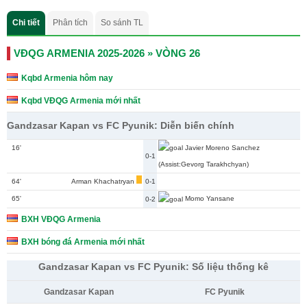
Chi tiết
Phân tích
So sánh TL
VĐQG ARMENIA 2025-2026 » VÒNG 26
Kqbd Armenia hôm nay
Kqbd VĐQG Armenia mới nhất
Gandzasar Kapan vs FC Pyunik: Diễn biến chính
16'
Javier Moreno Sanchez
0-1
(Assist:Gevorg Tarakhchyan)
64'
Arman Khachatryan
0-1
65'
Momo Yansane
0-2
BXH VĐQG Armenia
BXH bóng đá Armenia mới nhất
Gandzasar Kapan vs FC Pyunik: Số liệu thống kê
Gandzasar Kapan
FC Pyunik