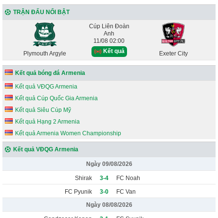
TRẬN ĐẤU NỔI BẬT
Cúp Liên Đoàn
Anh
11/08 02:00
Kết quả
Plymouth Argyle
Exeter City
Kết quả bóng đá Armenia
Kết quả VĐQG Armenia
Kết quả Cúp Quốc Gia Armenia
Kết quả Siêu Cúp Mỹ
Kết quả Hạng 2 Armenia
Kết quả Armenia Women Championship
Kết quả VĐQG Armenia
Ngày 09/08/2026
Shirak
3-4
FC Noah
FC Pyunik
3-0
FC Van
Ngày 08/08/2026