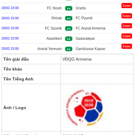
Cược
FC Noah
Urartu
20/02 23:00
vs
Cược
Shirak
FC Pyunik
20/02 23:00
vs
Cược
FC Syunik
FC Ararat Armenia
20/02 23:00
vs
Cược
Alashkert
Sadarakpat
20/02 23:00
vs
Cược
Ararat Yerevan
Gandzasar Kapan
20/02 23:00
vs
Tên giải đấu
VĐQG Armenia
Tên khác
Tên Tiếng Anh
Ảnh / Logo