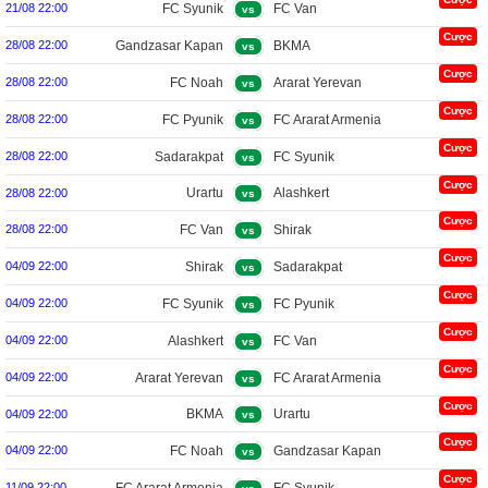
FC Syunik
FC Van
21/08 22:00
vs
Cược
Gandzasar Kapan
BKMA
28/08 22:00
vs
Cược
FC Noah
Ararat Yerevan
28/08 22:00
vs
Cược
FC Pyunik
FC Ararat Armenia
28/08 22:00
vs
Cược
Sadarakpat
FC Syunik
28/08 22:00
vs
Cược
Urartu
Alashkert
28/08 22:00
vs
Cược
FC Van
Shirak
28/08 22:00
vs
Cược
Shirak
Sadarakpat
04/09 22:00
vs
Cược
FC Syunik
FC Pyunik
04/09 22:00
vs
Cược
Alashkert
FC Van
04/09 22:00
vs
Cược
Ararat Yerevan
FC Ararat Armenia
04/09 22:00
vs
Cược
BKMA
Urartu
04/09 22:00
vs
Cược
FC Noah
Gandzasar Kapan
04/09 22:00
vs
Cược
11/09 22:00