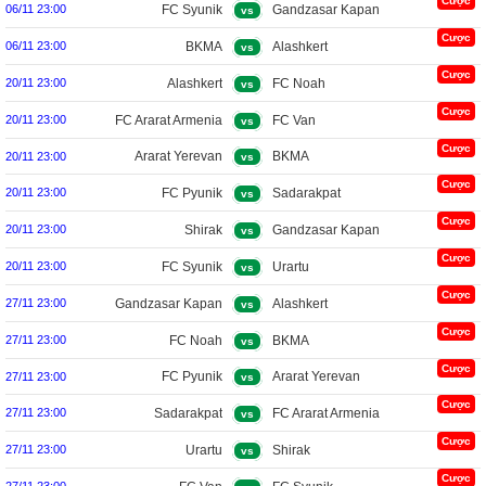
Cược
FC Syunik
Gandzasar Kapan
06/11 23:00
vs
Cược
BKMA
Alashkert
06/11 23:00
vs
Cược
Alashkert
FC Noah
20/11 23:00
vs
Cược
FC Ararat Armenia
FC Van
20/11 23:00
vs
Cược
Ararat Yerevan
BKMA
20/11 23:00
vs
Cược
FC Pyunik
Sadarakpat
20/11 23:00
vs
Cược
Shirak
Gandzasar Kapan
20/11 23:00
vs
Cược
FC Syunik
Urartu
20/11 23:00
vs
Cược
Gandzasar Kapan
Alashkert
27/11 23:00
vs
Cược
FC Noah
BKMA
27/11 23:00
vs
Cược
FC Pyunik
Ararat Yerevan
27/11 23:00
vs
Cược
Sadarakpat
FC Ararat Armenia
27/11 23:00
vs
Cược
Urartu
Shirak
27/11 23:00
vs
Cược