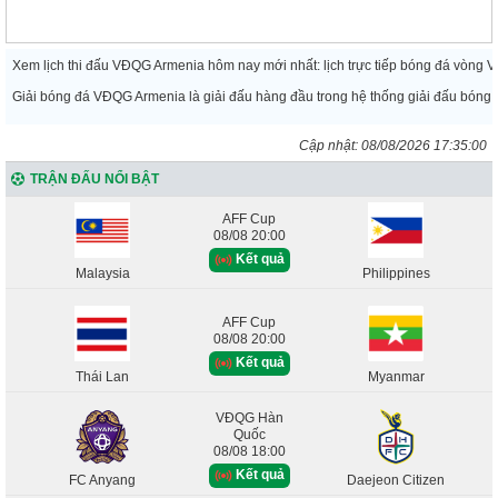
Xem lịch thi đấu VĐQG Armenia hôm nay mới nhất: lịch trực tiếp bóng đá vòng 
Giải bóng đá VĐQG Armenia là giải đấu hàng đầu trong hệ thống giải đấu bóng đ
Cập nhật:
08/08/2026 17:35:00
TRẬN ĐẤU NỔI BẬT
AFF Cup
08/08 20:00
Kết quả
Malaysia
Philippines
AFF Cup
08/08 20:00
Kết quả
Thái Lan
Myanmar
VĐQG Hàn
Quốc
08/08 18:00
Kết quả
FC Anyang
Daejeon Citizen