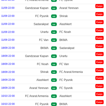
FC Ararat Armenia
FC Syunik
vs
Cược
Gandzasar Kapan
Ararat Yerevan
11/09 22:00
vs
Cược
FC Pyunik
Shirak
11/09 22:00
vs
Cược
Sadarakpat
Alashkert
11/09 22:00
vs
Cược
Urartu
FC Noah
11/09 22:00
vs
Cược
FC Van
BKMA
11/09 22:00
vs
Cược
BKMA
Sadarakpat
18/09 22:00
vs
Cược
Gandzasar Kapan
Urartu
18/09 22:00
vs
Cược
FC Noah
FC Van
18/09 22:00
vs
Cược
Shirak
FC Ararat Armenia
18/09 22:00
vs
Cược
Alashkert
FC Pyunik
18/09 22:00
vs
Cược
Ararat Yerevan
FC Syunik
18/09 22:00
vs
Cược
FC Ararat Armenia
Alashkert
10/10 22:00
vs
Cược
FC Pyunik
BKMA
10/10 22:00
vs