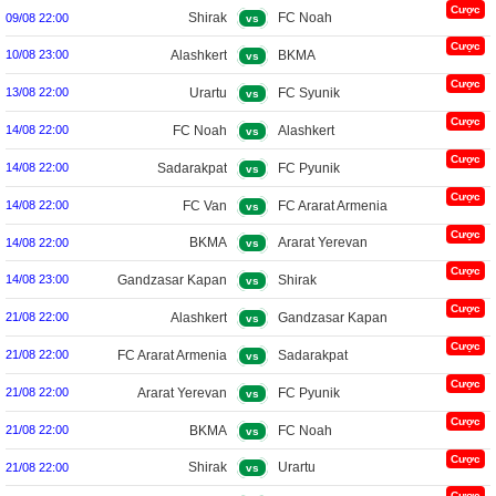
Cược
Shirak
FC Noah
09/08 22:00
vs
Cược
Alashkert
BKMA
10/08 23:00
vs
Cược
Urartu
FC Syunik
13/08 22:00
vs
Cược
FC Noah
Alashkert
14/08 22:00
vs
Cược
Sadarakpat
FC Pyunik
14/08 22:00
vs
Cược
FC Van
FC Ararat Armenia
14/08 22:00
vs
Cược
BKMA
Ararat Yerevan
14/08 22:00
vs
Cược
Gandzasar Kapan
Shirak
14/08 23:00
vs
Cược
Alashkert
Gandzasar Kapan
21/08 22:00
vs
Cược
FC Ararat Armenia
Sadarakpat
21/08 22:00
vs
Cược
Ararat Yerevan
FC Pyunik
21/08 22:00
vs
Cược
BKMA
FC Noah
21/08 22:00
vs
Cược
Shirak
Urartu
21/08 22:00
vs
Cược