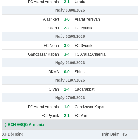
FC Ararat Armenia
2-1
Urartu
Ngày 03/08/2026
Alashkert
3-0
Ararat Yerevan
Urartu
2-2
FC Pyunik
Ngày 02/08/2026
FC Noah
3-0
FC Syunik
Gandzasar Kapan
3-4
FC Ararat Armenia
Ngày 01/08/2026
BKMA
0-0
Shirak
Ngày 31/07/2026
FC Van
1-4
Sadarakpat
Ngày 27/05/2026
FC Ararat Armenia
1-0
Gandzasar Kapan
FC Pyunik
2-1
FC Van
BXH VĐQG Armenia
XH
Đội bóng
Trận
Điểm
HS