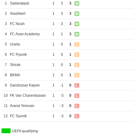
1
Sadarakpat
1
3
3
2
Alashkert
1
3
3
3
FC Noah
1
3
3
4
FC Avan Academy
1
1
3
5
Urartu
1
0
1
6
FC Pyunik
1
0
1
7
Shirak
1
0
1
8
BKMA
1
0
1
9
Gandzasar Kapan
1
-1
0
10
FK Van Charentsavan
1
-3
0
11
Ararat Yerevan
1
-3
0
12
FC Syunik
1
-3
0
UEFA qualifying