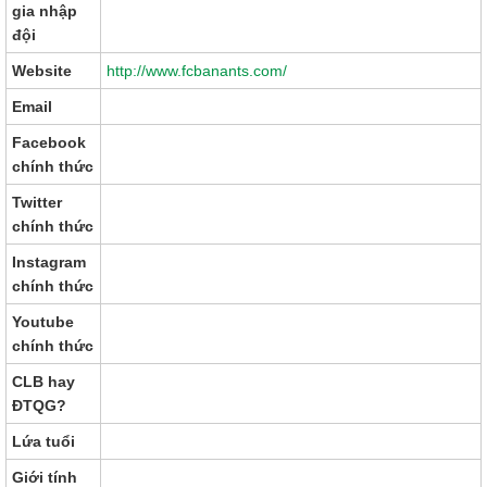
gia nhập
đội
Website
http://www.fcbanants.com/
Email
Facebook
chính thức
Twitter
chính thức
Instagram
chính thức
Youtube
chính thức
CLB hay
ĐTQG?
Lứa tuổi
Giới tính