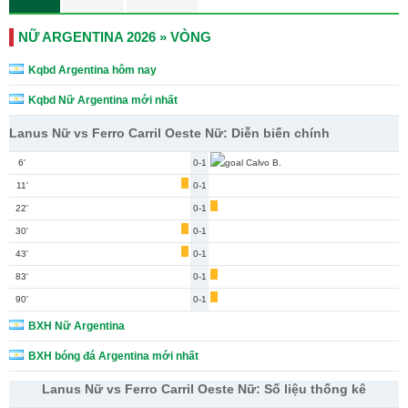
NỮ ARGENTINA 2026 » VÒNG
Kqbd Argentina hôm nay
Kqbd Nữ Argentina mới nhất
Lanus Nữ vs Ferro Carril Oeste Nữ: Diễn biến chính
6'
Calvo B.
0-1
11'
0-1
22'
0-1
30'
0-1
43'
0-1
83'
0-1
90'
0-1
BXH Nữ Argentina
BXH bóng đá Argentina mới nhất
Lanus Nữ vs Ferro Carril Oeste Nữ: Số liệu thống kê