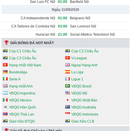
San Luis FC Nữ
01:00
Banfield Nữ
Ngày 11/08/2026
CA Independiente Nữ
01:00
Belgrano Nữ
CA Talleres de Cordoba Nữ
03:00
San Lorenzo Nữ
Huracan Nữ
21:00
Social Atletico Television Nữ
GIẢI BÓNG ĐÁ HOT NHẤT
Cúp C1 Châu Âu
Cúp C2 Châu Âu
Cúp C3 Châu Âu
V-League
Hạng nhất Việt Nam
Ngoại Hạng Anh
Bundesliga
La Liga
Serie A
Ligue 1
Hạng nhất Anh
VĐQG Brazil
VĐQG Argentina
VĐQG Mỹ
VĐQG Mexico
VĐQG Nhật Bản
VĐQG Hàn Quốc
VĐQG Australia
VĐQG Thái Lan
VĐQG Indonesia
Giao hữu ĐTQG
Giao hữu CLB