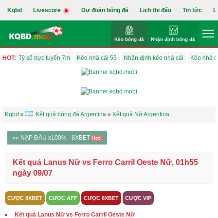
Kqbd
Livescore
Dự đoán bóng đá
Lịch thi đấu
Tin tức
L
Kèo bóng đá
Nhận định bóng đá
HOT:
Tỷ số trực tuyến 7m
Kèo nhà cái 55
Nhận định kèo nhà cái
Kèo nhà c
Kqbd
»
Kết quả bóng đá Argentina
»
Kết quả Nữ Argentina
»» NẠP ĐẦU x100% - 8XBET
Kết quả Lanus Nữ vs Ferro Carril Oeste Nữ, 01h55
ngày 09/07
CƯỢC 8XBET
CƯỢC AFF
CƯỢC 8XBET
CƯỢC VIP
Kết quả Lanus Nữ vs Ferro Carril Oeste Nữ