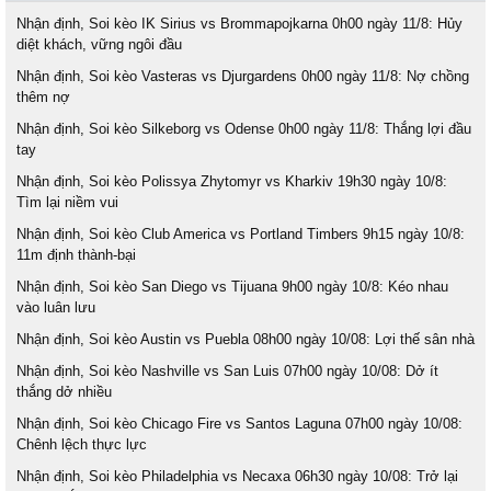
Nhận định, Soi kèo IK Sirius vs Brommapojkarna 0h00 ngày 11/8: Hủy
diệt khách, vững ngôi đầu
Nhận định, Soi kèo Vasteras vs Djurgardens 0h00 ngày 11/8: Nợ chồng
thêm nợ
Nhận định, Soi kèo Silkeborg vs Odense 0h00 ngày 11/8: Thắng lợi đầu
tay
Nhận định, Soi kèo Polissya Zhytomyr vs Kharkiv 19h30 ngày 10/8:
Tìm lại niềm vui
Nhận định, Soi kèo Club America vs Portland Timbers 9h15 ngày 10/8:
11m định thành-bại
Nhận định, Soi kèo San Diego vs Tijuana 9h00 ngày 10/8: Kéo nhau
vào luân lưu
Nhận định, Soi kèo Austin vs Puebla 08h00 ngày 10/08: Lợi thế sân nhà
Nhận định, Soi kèo Nashville vs San Luis 07h00 ngày 10/08: Dở ít
thắng dở nhiều
Nhận định, Soi kèo Chicago Fire vs Santos Laguna 07h00 ngày 10/08:
Chênh lệch thực lực
Nhận định, Soi kèo Philadelphia vs Necaxa 06h30 ngày 10/08: Trở lại