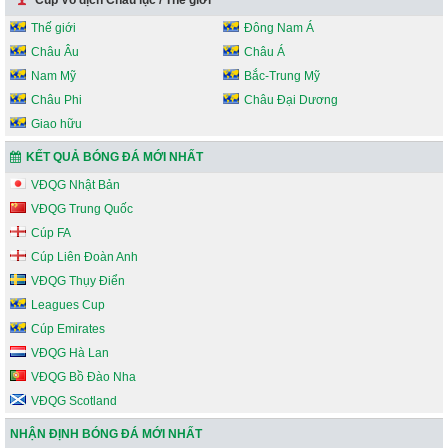
Cúp Vô địch Châu lục / Thế giới
Thế giới
Đông Nam Á
Châu Âu
Châu Á
Nam Mỹ
Bắc-Trung Mỹ
Châu Phi
Châu Đại Dương
Giao hữu
KẾT QUẢ BÓNG ĐÁ MỚI NHẤT
VĐQG Nhật Bản
VĐQG Trung Quốc
Cúp FA
Cúp Liên Đoàn Anh
VĐQG Thụy Điển
Leagues Cup
Cúp Emirates
VĐQG Hà Lan
VĐQG Bồ Đào Nha
VĐQG Scotland
NHẬN ĐỊNH BÓNG ĐÁ MỚI NHẤT