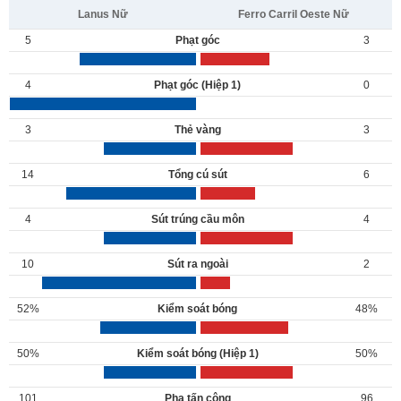
Lanus Nữ
Ferro Carril Oeste Nữ
5
Phạt góc
3
4
Phạt góc (Hiệp 1)
0
3
Thẻ vàng
3
14
Tổng cú sút
6
4
Sút trúng cầu môn
4
10
Sút ra ngoài
2
52%
Kiểm soát bóng
48%
50%
Kiểm soát bóng (Hiệp 1)
50%
101
Pha tấn công
96