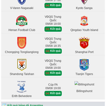
09/08 17:00
Kết quả
V-Varen Nagasaki
Kyoto Sanga
VĐQG Trung
Quốc
09/08 18:00
Kết quả
Henan Football Club
Qingdao Youth Island
VĐQG Trung
Quốc
09/08 18:35
Kết quả
Chongqing Tonglianglong
Shanghai Port
VĐQG Trung
Quốc
09/08 19:00
Kết quả
Shandong Taishan
Tianjin Tigers
Cúp FA
09/08 19:00
Billingshurst
Kết quả
Erith Belvedere
Kết quả bóng đá Argentina