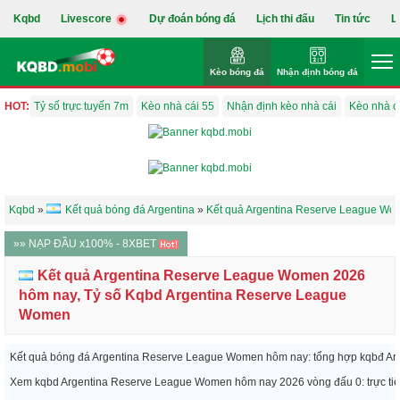
Kqbd
Livescore
Dự đoán bóng đá
Lịch thi đấu
Tin tức
L
Kèo bóng đá
Nhận định bóng đá
HOT:
Tỷ số trực tuyến 7m
Kèo nhà cái 55
Nhận định kèo nhà cái
Kèo nhà c
Kqbd
»
Kết quả bóng đá Argentina
»
Kết quả Argentina Reserve League W
»» NẠP ĐẦU x100% - 8XBET
Kết quả Argentina Reserve League Women 2026
hôm nay, Tỷ số Kqbd Argentina Reserve League
Women
Kết quả bóng đá Argentina Reserve League Women hôm nay: tổng hợp kqbđ Argen
Xem kqbd Argentina Reserve League Women hôm nay 2026 vòng đấu 0: trực tiếp 