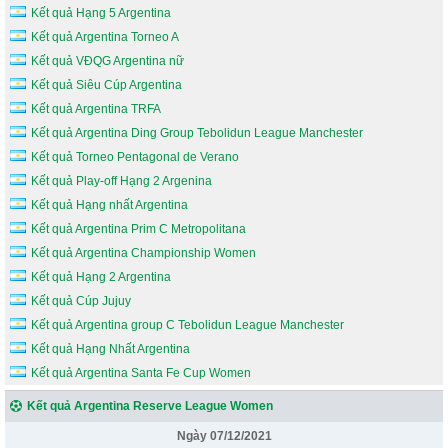
Kết quả Hạng 5 Argentina
Kết quả Argentina Torneo A
Kết quả VĐQG Argentina nữ
Kết quả Siêu Cúp Argentina
Kết quả Argentina TRFA
Kết quả Argentina Ding Group Tebolidun League Manchester
Kết quả Torneo Pentagonal de Verano
Kết quả Play-off Hạng 2 Argenina
Kết quả Hạng nhất Argentina
Kết quả Argentina Prim C Metropolitana
Kết quả Argentina Championship Women
Kết quả Hạng 2 Argentina
Kết quả Cúp Jujuy
Kết quả Argentina group C Tebolidun League Manchester
Kết quả Hạng Nhất Argentina
Kết quả Argentina Santa Fe Cup Women
Kết quả Argentina Reserve League Women
Ngày 07/12/2021