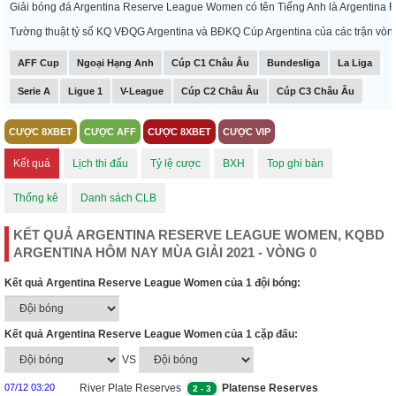
Giải bóng đá Argentina Reserve League Women có tên Tiếng Anh là Argentina Re
Tường thuật tỷ số KQ VĐQG Argentina và BĐKQ Cúp Argentina của các trận vòng t
AFF Cup
Ngoại Hạng Anh
Cúp C1 Châu Âu
Bundesliga
La Liga
Serie A
Ligue 1
V-League
Cúp C2 Châu Âu
Cúp C3 Châu Âu
CƯỢC 8XBET
CƯỢC AFF
CƯỢC 8XBET
CƯỢC VIP
Kết quả
Lịch thi đấu
Tỷ lệ cược
BXH
Top ghi bàn
Thống kê
Danh sách CLB
KẾT QUẢ ARGENTINA RESERVE LEAGUE WOMEN, KQBD
ARGENTINA HÔM NAY MÙA GIẢI 2021 - VÒNG 0
Kết quả Argentina Reserve League Women của 1 đội bóng:
Kết quả Argentina Reserve League Women của 1 cặp đấu:
VS
River Plate Reserves
Platense Reserves
07/12 03:20
2
-
3