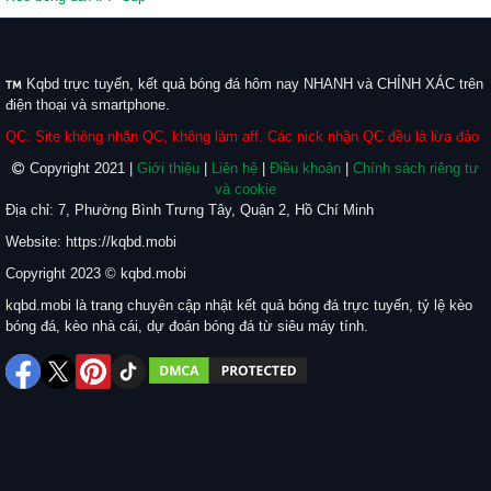
Kqbd trực tuyến, kết quả bóng đá hôm nay NHANH và CHÍNH XÁC trên
điện thoại và smartphone.
QC: Site không nhận QC, không làm aff. Các nick nhận QC đều là lừa đảo
Copyright 2021 |
Giới thiệu
|
Liên hệ
|
Điều khoản
|
Chính sách riêng tư
và cookie
Địa chỉ: 7, Phường Bình Trưng Tây, Quận 2, Hồ Chí Minh
Website: https://kqbd.mobi
Copyright 2023 © kqbd.mobi
kqbd.mobi là trang chuyên cập nhật kết quả bóng đá trực tuyến, tỷ lệ kèo
bóng đá, kèo nhà cái, dự đoán bóng đá từ siêu máy tính.