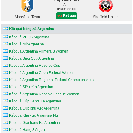
Cúp Liên Đoàn
Anh
09/08 22:00
Kết quả
Mansfield Town
Sheffield United
Kết quả bóng đá Argentina
Kết quả VĐQG Argentina
Kết quả Nữ Argentina
Kết quả Argentina Primera B Women
Kết quả Siêu Cúp Argentina
Kết quả Argentina Reserve Cup
Kết quả Argentina Copa Federal Women
Kết quả Argentina Regional Federal Championships
Kết quả Siêu cúp Argentina
Kết quả Argentina Reserve League Women
Kết quả Cúp Santa Fe Argentina
Kết quả Cúp khu vực Argentina
Kết quả Khu vực Argentina Nữ
Kết quả Giải hạng Ba Argentina
Kết quả Hạng 3 Argentina