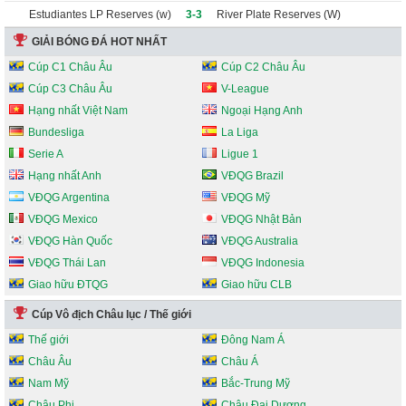
Estudiantes LP Reserves (w)
3-3
River Plate Reserves (W)
GIẢI BÓNG ĐÁ HOT NHẤT
Cúp C1 Châu Âu
Cúp C2 Châu Âu
Cúp C3 Châu Âu
V-League
Hạng nhất Việt Nam
Ngoại Hạng Anh
Bundesliga
La Liga
Serie A
Ligue 1
Hạng nhất Anh
VĐQG Brazil
VĐQG Argentina
VĐQG Mỹ
VĐQG Mexico
VĐQG Nhật Bản
VĐQG Hàn Quốc
VĐQG Australia
VĐQG Thái Lan
VĐQG Indonesia
Giao hữu ĐTQG
Giao hữu CLB
Cúp Vô địch Châu lục / Thế giới
Thế giới
Đông Nam Á
Châu Âu
Châu Á
Nam Mỹ
Bắc-Trung Mỹ
Châu Phi
Châu Đại Dương