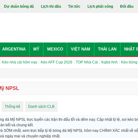
Dự đoán bóng đá
Lịch thi đấu
Tin tức
Lịch phát sóng
Đối đầu
ARGENTINA
MỸ
MEXICO
VIỆT NAM
THÁI LAN
NHẬT 
Kèo nhà cái hôm nay
Kèo AFF Cup 2026
TOP Nhà Cái
Kqbd Anh
Kèo bóng
 Mỹ NPSL
Thống kê
Danh sách CLB
 đá Mỹ NPSL trực tuyến các trận thi đấu tối và đêm nay. Cập nhật tỷ lệ, soi kèo 
án kết và chung kết.
à SỚM nhất, xem trực tiếp tỷ lệ bóng đá Mỹ NPSL hôm nay CHÍNH XÁC nhất về số
 và ngày mai và chuyên nghiệp nhất.