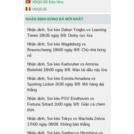
VĐQG Bồ Đào Nha
VĐQG Bỉ
NHẬN ĐỊNH BÓNG ĐÁ MỚI NHẤT
Nhận định, Soi kèo Dalian Yingbo vs Liaoning
Tieren 18h35 ngày 8/8: Derby rực lửa
Nhận định, Soi kèo Magdeburg vs
Braunschweig 18h00 ngày 8/8: Chủ nhà bùng
nổ
Nhận định, Soi kèo Karlsruher vs Arminia
Bielefeld 18h00 ngày 8/8: Màn tái đấu nảy lửa
Nhận định, Soi kèo Estrela Amadora vs
Sporting Lisbon 2h30 ngày 9/8: Mở hàng đại
thắng
Nhận định, Soi kèo PSV Eindhoven vs
Fortuna Sittard 1h00 ngày 9/8: Giận cá chém
thớt
Nhận định, Soi kèo Tokyo vs Machida Zelvia
17h00 ngày 08/08: Không bàn thắng
Nhận định, Soi kèo Sanfrecce Hiroshima vs