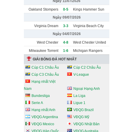
Ngày 11/07/2026
Oakland Stompers
0-5
Kings Hammer Sun
City
Ngày 09/07/2026
Virginia Dream
3-3
Virginia Beach City
Ngày 04/07/2026
West Chester
4-8
West Chester United
Predators
Milwaukee Torrent
1-6
Michigan Rangers
FC
GIẢI BÓNG ĐÁ HOT NHẤT
Cúp C1 Châu Âu
Cúp C2 Châu Âu
Cúp C3 Châu Âu
V-League
Hạng nhất Việt
Nam
Ngoại Hạng Anh
Bundesliga
La Liga
Serie A
Ligue 1
Hạng nhất Anh
VĐQG Brazil
VĐQG Argentina
VĐQG Mỹ
VĐQG Mexico
VĐQG Nhật Bản
VĐQG Hàn Quốc
VĐQG Australia