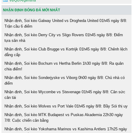
VĐQG Argentina
NHẬN ĐỊNH BÓNG ĐÁ MỚI NHẤT
Nhận định, Soi kèo Galway United vs Drogheda United 01h45 ngày 8/8:
Trận cầu 6 điểm
Nhận định, Soi kèo Derry City vs Sligo Rovers 01h45 ngày 8/8: Điểm
tựa sân nhà
Nhận định, Soi kèo Club Brugge vs Kortrijk 01h45 ngày 8/8: Chênh lệch
đẳng cấp
Nhận định, Soi kèo Bochum vs Hertha Berlin 1h30 ngày 8/8: Ra quân
chia điểm!
Nhận định, Soi kèo Sonderjyske vs Viborg 0h00 ngày 8/8: Chủ nhà có
điểm
Nhận định, Soi kèo Wycombe vs Stevenage 01h45 ngày 8/8: Cân sức
cân tài
Nhận định, Soi kèo Wolves vs Port Vale 01h45 ngày 8/8: Bầy Sói thị uy
Nhận định, Soi kèo MTK Budapest vs Puskas Akademia 22h30 ngày
7/8: Cuộc chiến cân bằng
Nhận định, Soi kèo Yokohama Marinos vs Kashima Antlers 17h25 ngày