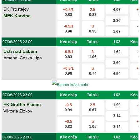
SK Prostejov
4.07
+0.5/1
2.5
+
0.83
0.83
0
MFK Karvina
3.36
-0.5/1
u
-
0.98
0.98
0
1.67
07/08/2026 23:00
Kèo chấp
Tài xỉu
1X2
Kèo 
Usti nad Labem
1.62
-0.5/1
3
-
0.83
1.06
0
Arsenal Ceska Lipa
3.60
+0.5/1
u
+
0.98
0.74
1
4.50
07/08/2026 23:00
Kèo chấp
Tài xỉu
1X2
Kèo 
FK Graffin Vlasim
1.99
-0.5
2.5
-
0.99
0.67
1
Viktoria Zizkov
3.14
+0.5
u
+
0.83
1.05
0
3.12
07/08/2026 23:00
Kèo chấp
Tài xỉu
1X2
Kèo 