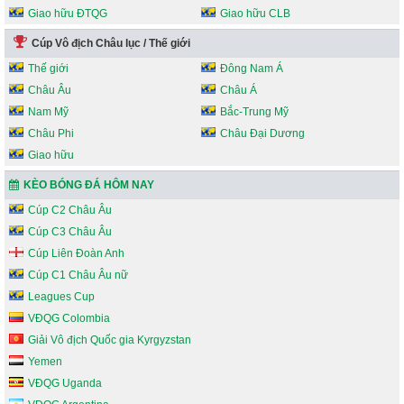
Giao hữu ĐTQG
Giao hữu CLB
Cúp Vô địch Châu lục / Thế giới
Thế giới
Đông Nam Á
Châu Âu
Châu Á
Nam Mỹ
Bắc-Trung Mỹ
Châu Phi
Châu Đại Dương
Giao hữu
KÈO BÓNG ĐÁ HÔM NAY
Cúp C2 Châu Âu
Cúp C3 Châu Âu
Cúp Liên Đoàn Anh
Cúp C1 Châu Âu nữ
Leagues Cup
VĐQG Colombia
Giải Vô địch Quốc gia Kyrgyzstan
Yemen
VĐQG Uganda