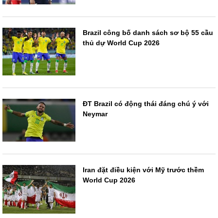
Brazil công bố danh sách sơ bộ 55 cầu
thủ dự World Cup 2026
ĐT Brazil có động thái đáng chú ý với
Neymar
Iran đặt điều kiện với Mỹ trước thềm
World Cup 2026