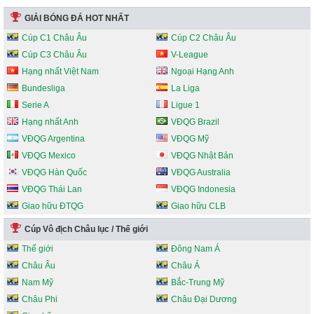
GIẢI BÓNG ĐÁ HOT NHẤT
Cúp C1 Châu Âu
Cúp C2 Châu Âu
Cúp C3 Châu Âu
V-League
Hạng nhất Việt Nam
Ngoại Hạng Anh
Bundesliga
La Liga
Serie A
Ligue 1
Hạng nhất Anh
VĐQG Brazil
VĐQG Argentina
VĐQG Mỹ
VĐQG Mexico
VĐQG Nhật Bản
VĐQG Hàn Quốc
VĐQG Australia
VĐQG Thái Lan
VĐQG Indonesia
Giao hữu ĐTQG
Giao hữu CLB
Cúp Vô địch Châu lục / Thế giới
Thế giới
Đông Nam Á
Châu Âu
Châu Á
Nam Mỹ
Bắc-Trung Mỹ
Châu Phi
Châu Đại Dương