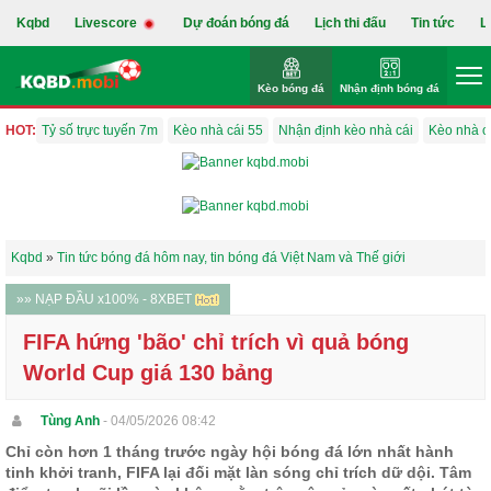
Kqbd
Livescore
Dự đoán bóng đá
Lịch thi đấu
Tin tức
L
Kèo bóng đá
Nhận định bóng đá
HOT:
Tỷ số trực tuyến 7m
Kèo nhà cái 55
Nhận định kèo nhà cái
Kèo nhà c
Kqbd
»
Tin tức bóng đá hôm nay, tin bóng đá Việt Nam và Thế giới
»» NẠP ĐẦU x100% - 8XBET
FIFA hứng 'bão' chỉ trích vì quả bóng
World Cup giá 130 bảng
Tùng Anh
- 04/05/2026 08:42
Chỉ còn hơn 1 tháng trước ngày hội bóng đá lớn nhất hành
tinh khởi tranh, FIFA lại đối mặt làn sóng chỉ trích dữ dội. Tâm