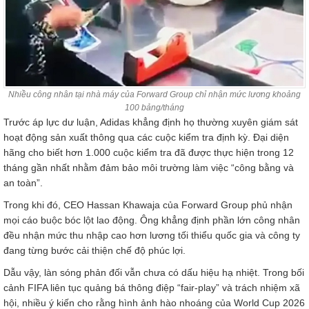
Nhiều công nhân tại nhà máy của Forward Group chỉ nhận mức lương khoảng
100 bảng/tháng
Trước áp lực dư luận, Adidas khẳng định họ thường xuyên giám sát
hoạt động sản xuất thông qua các cuộc kiểm tra định kỳ. Đại diện
hãng cho biết hơn 1.000 cuộc kiểm tra đã được thực hiện trong 12
tháng gần nhất nhằm đảm bảo môi trường làm việc “công bằng và
an toàn”.
Trong khi đó, CEO Hassan Khawaja của Forward Group phủ nhận
mọi cáo buộc bóc lột lao động. Ông khẳng định phần lớn công nhân
đều nhận mức thu nhập cao hơn lương tối thiểu quốc gia và công ty
đang từng bước cải thiện chế độ phúc lợi.
Dẫu vậy, làn sóng phản đối vẫn chưa có dấu hiệu hạ nhiệt. Trong bối
cảnh FIFA liên tục quảng bá thông điệp “fair-play” và trách nhiệm xã
hội, nhiều ý kiến cho rằng hình ảnh hào nhoáng của World Cup 2026