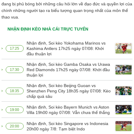
đang bị phủ bóng bởi những câu hỏi lớn về đạo đức và quyền lợi của
chính những người tạo ra biểu tượng quan trọng nhất của môn thể
thao vua.
NHẬN ĐỊNH KÈO NHÀ CÁI TRỰC TUYẾN
Nhận định, Soi kèo Yokohama Marinos vs
Kashima Antlers 17h25 ngày 07/08: Khởi
17:25
đầu thuận lợi
Nhận định, Soi kèo Gamba Osaka vs Urawa
Red Diamonds 17h25 ngày 07/08: Khởi đầu
17:30
thuận lợi
Nhận định, Soi kèo Beijing Guoan vs
Shenzhen Peng City 18h35 ngày 07/08: Kèo
18:35
chấp quá sâu
Nhận định, Soi kèo Bayern Munich vs Aston
19:00
Villa 19h00 ngày 07/08: Vẫn chưa thể thắng
Nhận định, Soi kèo Singapore vs Indonesia
20:00
20h00 ngày 7/8: Tạm biệt Indo