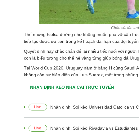
Chân sút lão tướ
Thế nhưng Bielsa dường như không muốn phá vỡ cấu trúc và
tiếp tục được ưu tiên trong kế hoạch dài hạn của đội tuyển
Quyết định này chắc chắn để lại nhiều tiếc nuối với ngườ
còn là biểu tượng cho thế hệ vàng từng giúp bóng đá Urugua
Tại World Cup 2026, Uruguay nằm ở bảng H cùng Saudi Ara
không còn sự hiện diện của Luis Suarez, một trong những 
NHẬN ĐỊNH KÈO NHÀ CÁI TRỰC TUYẾN
Nhận định, Soi kèo Universidad Catolica vs
Live
Nhận định, Soi kèo Rivadavia vs Estudiantes
Live