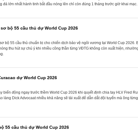
 đá lớn nhất hành tinh bắt đầu nóng lên chỉ còn đúng 1 tháng trước giờ khai mạc.
 sơ bộ 55 cầu thủ dự World Cup 2026
sơ bộ 55 cầu thủ chuẩn bị cho chiến dịch bảo vệ ngôi vương tại World Cup 2026.
hóng thu hút sự chú ý khi nhiều công thần từng VĐTG không còn xuất hiện, nhườn
ng.
 Curacao dự World Cup 2026
y biến động ngay trước thềm World Cup 2026 khi quyết định chia tay HLV Fred Ru
ão làng Dick Advocaat nhiều khả năng sẽ tái xuất để dẫn dắt đội tuyển mà ông từng
bộ 55 cầu thủ dự World Cup 2026