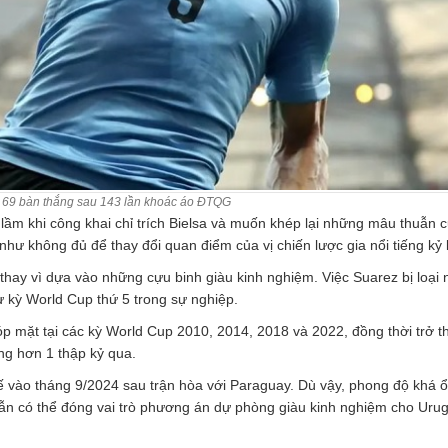
ó 69 bàn thắng sau 143 lần khoác áo ĐTQG
ầm khi công khai chỉ trích Bielsa và muốn khép lại những mâu thuẫn 
như không đủ để thay đổi quan điểm của vị chiến lược gia nổi tiếng kỷ l
ng thay vì dựa vào những cựu binh giàu kinh nghiệm. Việc Suarez bị loại 
 kỳ World Cup thứ 5 trong sự nghiệp.
óp mặt tại các kỳ World Cup 2010, 2014, 2018 và 2022, đồng thời trở 
ng hơn 1 thập kỷ qua.
ế vào tháng 9/2024 sau trận hòa với Paraguay. Dù vậy, phong độ khá ổ
vẫn có thể đóng vai trò phương án dự phòng giàu kinh nghiệm cho Urug