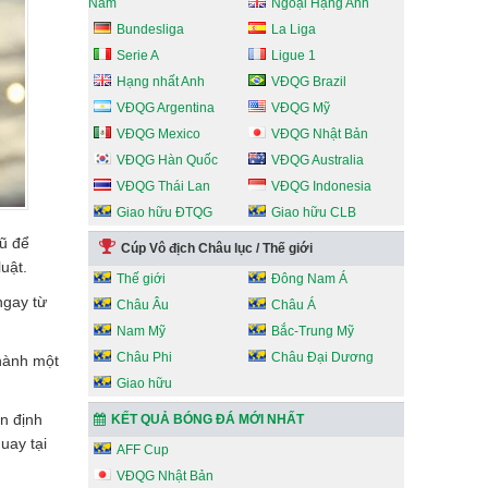
Nam
Ngoại Hạng Anh
Bundesliga
La Liga
Serie A
Ligue 1
Hạng nhất Anh
VĐQG Brazil
VĐQG Argentina
VĐQG Mỹ
VĐQG Mexico
VĐQG Nhật Bản
VĐQG Hàn Quốc
VĐQG Australia
VĐQG Thái Lan
VĐQG Indonesia
Giao hữu ĐTQG
Giao hữu CLB
cũ để
Cúp Vô địch Châu lục / Thế giới
uật.
Thế giới
Đông Nam Á
ngay từ
Châu Âu
Châu Á
Nam Mỹ
Bắc-Trung Mỹ
Châu Phi
Châu Đại Dương
thành một
Giao hữu
n định
KẾT QUẢ BÓNG ĐÁ MỚI NHẤT
uay tại
AFF Cup
VĐQG Nhật Bản