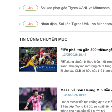
Soi kèo phạt góc Tigres UANL vs Minnesota,
Live
Nhận định, Soi kèo Tigres UANL vs Minnesot
Live
TIN CÙNG CHUYÊN MỤC
FIFA phải trả gần 300 triệu/n
- 13/05/2026 10:42
FIFA đang chuẩn bị thực hiện một tro
tranh. Với quy mô mở rộng chưa từng c
lồ cho các CLB sở hữu cầu thủ tham 
Messi và Son Heung Min dẫn 
- 13/05/2026 10:15
Lionel Messi tiếp tục khẳng định vị t
3 liên tiếp. Trong khi đó, sự xuất hiệ
thông cho giải đấu số 1 nước Mỹ.