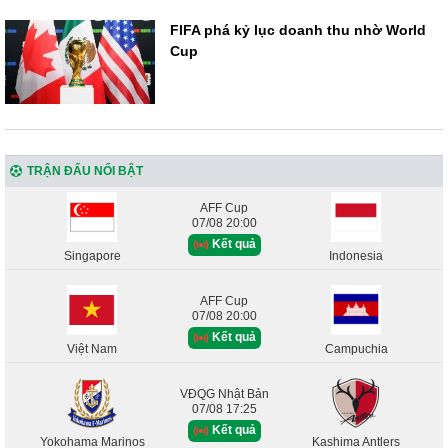
FIFA phá kỷ lục doanh thu nhờ World
Cup
TRẬN ĐẤU NỔI BẬT
AFF Cup
07/08 20:00
Kết quả
Singapore
Indonesia
AFF Cup
07/08 20:00
Kết quả
Việt Nam
Campuchia
VĐQG Nhật Bản
07/08 17:25
Kết quả