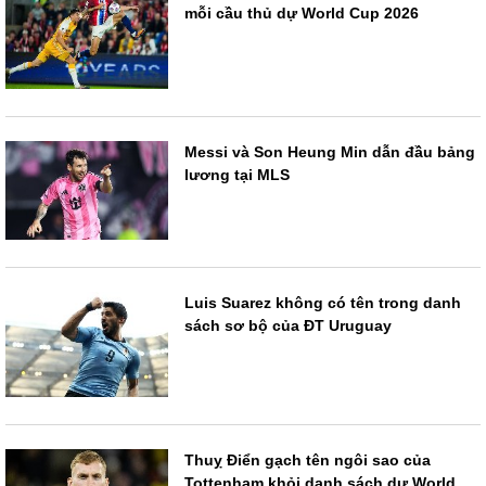
mỗi cầu thủ dự World Cup 2026
Messi và Son Heung Min dẫn đầu bảng
lương tại MLS
Luis Suarez không có tên trong danh
sách sơ bộ của ĐT Uruguay
Thuỵ Điển gạch tên ngôi sao của
Tottenham khỏi danh sách dự World