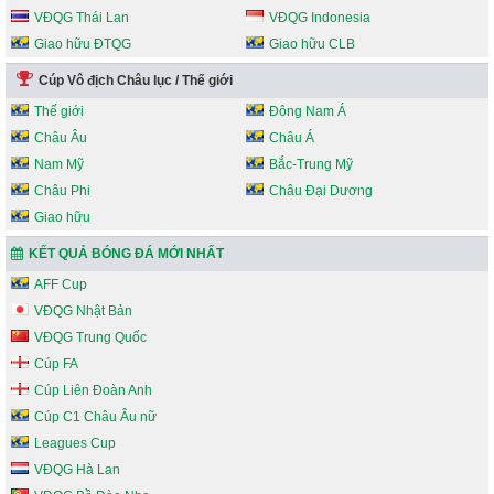
VĐQG Hàn Quốc
VĐQG Australia
VĐQG Thái Lan
VĐQG Indonesia
Giao hữu ĐTQG
Giao hữu CLB
Cúp Vô địch Châu lục / Thế giới
Thế giới
Đông Nam Á
Châu Âu
Châu Á
Nam Mỹ
Bắc-Trung Mỹ
Châu Phi
Châu Đại Dương
Giao hữu
KẾT QUẢ BÓNG ĐÁ MỚI NHẤT
AFF Cup
VĐQG Nhật Bản
VĐQG Trung Quốc
Cúp FA
Cúp Liên Đoàn Anh
Cúp C1 Châu Âu nữ
Leagues Cup
VĐQG Hà Lan