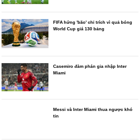
FIFA hứng 'bão' chỉ trích vì quả bóng
World Cup giá 130 bảng
Casemiro đàm phán gia nhập Inter
Miami
Messi và Inter Miami thua ngược khó
tin