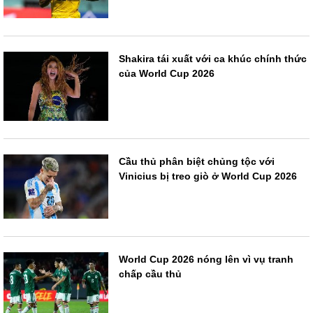
Shakira tái xuất với ca khúc chính thức
của World Cup 2026
Cầu thủ phân biệt chủng tộc với
Vinicius bị treo giò ở World Cup 2026
World Cup 2026 nóng lên vì vụ tranh
chấp cầu thủ