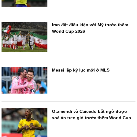
Iran đặt điều kiện với Mỹ trước thềm
World Cup 2026
Messi lập kỷ lục mới ở MLS
Otamendi và Caicedo bất ngờ được
xoá án treo giò trước thềm World Cup