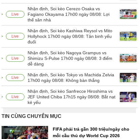
Nhận định, Soi kèo Cerezo Osaka vs
Fagiano Okayama 17h00 ngày 08/08: Lợi
Live
thế sân nhà
Nhận định, Soi kèo Kashiwa Reysol vs Mito
Hollyhock 17h00 ngày 08/08: Tân binh yếu
Live
đuối
Nhận định, Soi kèo Nagoya Grampus vs
Shimizu S-Pulse 17h00 ngày 08/08: 3 điểm
Live
dễ dàng
Nhận định, Soi kèo Tokyo vs Machida Zelvia
Live
17h00 ngày 08/08: Không bàn thắng
Nhận định, Soi kèo Sanfrecce Hiroshima vs
JEF United Chiba 17h15 ngày 08/08: Bắt nạt
Live
kẻ yếu
TIN CÙNG CHUYÊN MỤC
FIFA phải trả gần 300 triệu/ngày cho
mỗi cầu thủ dự World Cup 2026