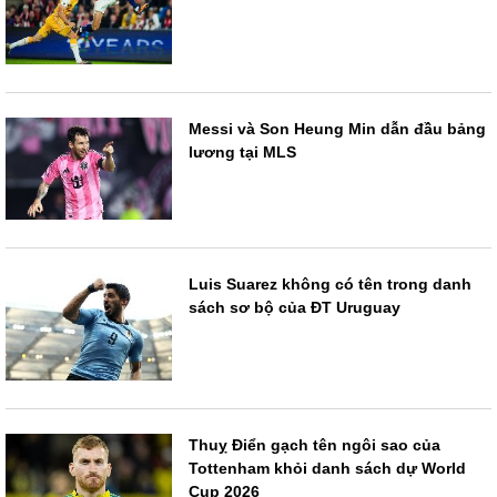
Messi và Son Heung Min dẫn đầu bảng
lương tại MLS
Luis Suarez không có tên trong danh
sách sơ bộ của ĐT Uruguay
Thuỵ Điển gạch tên ngôi sao của
Tottenham khỏi danh sách dự World
Cup 2026