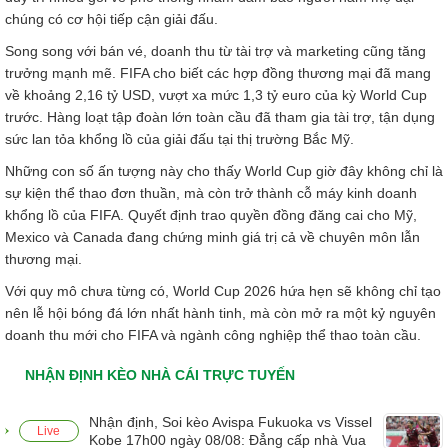
chúng có cơ hội tiếp cận giải đấu.
Song song với bán vé, doanh thu từ tài trợ và marketing cũng tăng
trưởng mạnh mẽ. FIFA cho biết các hợp đồng thương mại đã mang
về khoảng 2,16 tỷ USD, vượt xa mức 1,3 tỷ euro của kỳ World Cup
trước. Hàng loạt tập đoàn lớn toàn cầu đã tham gia tài trợ, tận dụng
sức lan tỏa khổng lồ của giải đấu tại thị trường Bắc Mỹ.
Những con số ấn tượng này cho thấy World Cup giờ đây không chỉ là
sự kiện thể thao đơn thuần, mà còn trở thành cỗ máy kinh doanh
khổng lồ của FIFA. Quyết định trao quyền đồng đăng cai cho Mỹ,
Mexico và Canada đang chứng minh giá trị cả về chuyên môn lẫn
thương mại.
Với quy mô chưa từng có, World Cup 2026 hứa hẹn sẽ không chỉ tạo
nên lễ hội bóng đá lớn nhất hành tinh, mà còn mở ra một kỷ nguyên
doanh thu mới cho FIFA và ngành công nghiệp thể thao toàn cầu.
NHẬN ĐỊNH KÈO NHÀ CÁI TRỰC TUYẾN
Nhận định, Soi kèo Avispa Fukuoka vs Vissel
Live
Kobe 17h00 ngày 08/08: Đẳng cấp nhà Vua