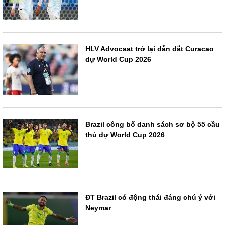
HLV Advocaat trở lại dẫn dắt Curacao
dự World Cup 2026
Brazil công bố danh sách sơ bộ 55 cầu
thủ dự World Cup 2026
ĐT Brazil có động thái đáng chú ý với
Neymar