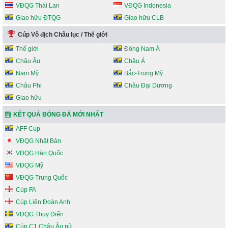
VĐQG Thái Lan
VĐQG Indonesia
Giao hữu ĐTQG
Giao hữu CLB
Cúp Vô địch Châu lục / Thế giới
Thế giới
Đông Nam Á
Châu Âu
Châu Á
Nam Mỹ
Bắc-Trung Mỹ
Châu Phi
Châu Đại Dương
Giao hữu
KẾT QUẢ BÓNG ĐÁ MỚI NHẤT
AFF Cup
VĐQG Nhật Bản
VĐQG Hàn Quốc
VĐQG Mỹ
VĐQG Trung Quốc
Cúp FA
Cúp Liên Đoàn Anh
VĐQG Thụy Điển
Cúp C1 Châu Âu nữ