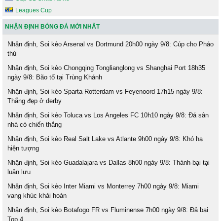
Leagues Cup
NHẬN ĐỊNH BÓNG ĐÁ MỚI NHẤT
Nhận định, Soi kèo Arsenal vs Dortmund 20h00 ngày 9/8: Cúp cho Pháo
thủ
Nhận định, Soi kèo Chongqing Tonglianglong vs Shanghai Port 18h35
ngày 9/8: Bão tố tại Trùng Khánh
Nhận định, Soi kèo Sparta Rotterdam vs Feyenoord 17h15 ngày 9/8:
Thắng đẹp ở derby
Nhận định, Soi kèo Toluca vs Los Angeles FC 10h10 ngày 9/8: Đá sân
nhà có chiến thắng
Nhận định, Soi kèo Real Salt Lake vs Atlante 9h00 ngày 9/8: Khó hạ
hiện tượng
Nhận định, Soi kèo Guadalajara vs Dallas 8h00 ngày 9/8: Thành-bại tại
luân lưu
Nhận định, Soi kèo Inter Miami vs Monterrey 7h00 ngày 9/8: Miami
vang khúc khải hoàn
Nhận định, Soi kèo Botafogo FR vs Fluminense 7h00 ngày 9/8: Đả bại
Top 4