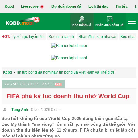
Kqbd
Livescore
Dự đoán bóng đá
Lịch thi đấu
Tin tức
L
Kèo bóng đá
Nhận định bóng đá
HOT:
Tỷ số trực tuyến 7m
Kèo nhà cái 55
Nhận định kèo nhà cái
Kèo nhà c
Kqbd
»
Tin tức bóng đá hôm nay, tin bóng đá Việt Nam và Thế giới
»» NẠP ĐẦU x100% - 8XBET
FIFA phá kỷ lục doanh thu nhờ World Cup
Tùng Anh
- 01/05/2026 07:59
Sức hút khổng lồ của World Cup 2026 đang biến giải đấu tại
Bắc Mỹ thành “mỏ vàng” lớn nhất lịch sử bóng đá thế giới. Với
doanh thu dự kiến lên tới 11 tỷ euro, FIFA chuẩn bị thiết lập cột
mốc tài chính chưa từng có.