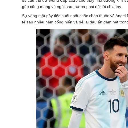
55 cầu thủ dự World Cup 2026 cho thấy nhà đương kim VĐT
góp công mang về ngôi sao thứ ba phải nói lời chia tay.
Sự vắng mặt gây tiếc nuối nhất chắc chắn thuộc về Angel 
tế sau nhiều năm cống hiến và để lại dấu ấn đậm nét tron