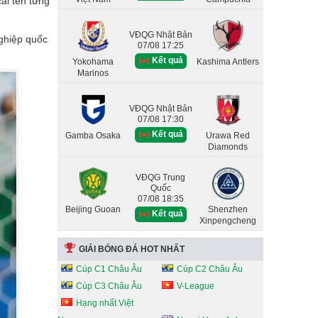
ái tên từng
VĐQG Nhật Bản
nghiệp quốc
07/08 17:25
Kết quả
Yokohama
Kashima Antlers
Marinos
VĐQG Nhật Bản
07/08 17:30
Kết quả
Gamba Osaka
Urawa Red
Diamonds
VĐQG Trung
Quốc
07/08 18:35
Beijing Guoan
Shenzhen
Kết quả
Xinpengcheng
GIẢI BÓNG ĐÁ HOT NHẤT
Cúp C1 Châu Âu
Cúp C2 Châu Âu
Cúp C3 Châu Âu
V-League
Hạng nhất Việt