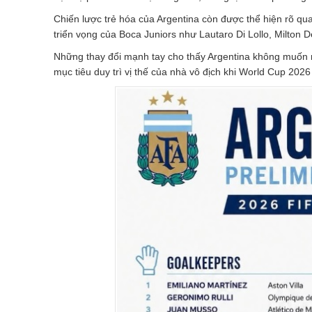
Chiến lược trẻ hóa của Argentina còn được thể hiện rõ qua
triển vọng của Boca Juniors như Lautaro Di Lollo, Milton
Những thay đổi mạnh tay cho thấy Argentina không muốn n
mục tiêu duy trì vị thế của nhà vô địch khi World Cup 2026