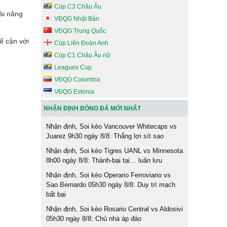
Cúp C3 Châu Âu
tài năng
VĐQG Nhật Bản
VĐQG Trung Quốc
ế cận với
Cúp Liên Đoàn Anh
Cúp C1 Châu Âu nữ
Leagues Cup
VĐQG Colombia
VĐQG Estonia
NHẬN ĐỊNH BÓNG ĐÁ MỚI NHẤT
Nhận định, Soi kèo Vancouver Whitecaps vs
Juarez 9h30 ngày 8/8: Thắng lợi sít sao
Nhận định, Soi kèo Tigres UANL vs Minnesota
8h00 ngày 8/8: Thành-bại tại… luân lưu
Nhận định, Soi kèo Operario Ferroviario vs
Sao Bernardo 05h30 ngày 8/8: Duy trì mạch
bất bại
Nhận định, Soi kèo Rosario Central vs Aldosivi
05h30 ngày 8/8: Chủ nhà áp đảo