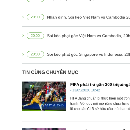
Nhận định, Soi kèo Việt Nam vs Cambodia 20
20:00
Soi kèo phạt góc Việt Nam vs Cambodia, 20
20:00
Soi kèo phạt góc Singapore vs Indonesia, 2
20:00
TIN CÙNG CHUYÊN MỤC
FIFA phải trả gần 300 triệu/n
- 13/05/2026 10:42
FIFA đang chuẩn bị thực hiện một tro
tranh. Với quy mô mở rộng chưa từng c
lồ cho các CLB sở hữu cầu thủ tham 