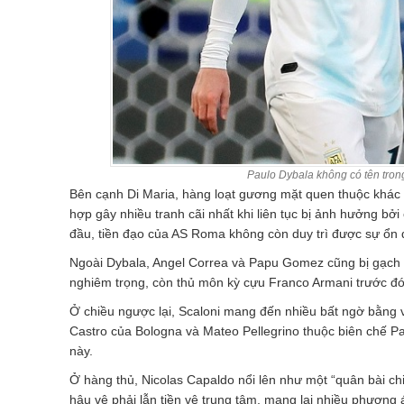
Paulo Dybala không có tên tron
Bên cạnh Di Maria, hàng loạt gương mặt quen thuộc khác 
hợp gây nhiều tranh cãi nhất khi liên tục bị ảnh hưởng bở
đầu, tiền đạo của AS Roma không còn duy trì được sự ổn địn
Ngoài Dybala, Angel Correa và Papu Gomez cũng bị gạch t
nghiêm trọng, còn thủ môn kỳ cựu Franco Armani trước đó 
Ở chiều ngược lại, Scaloni mang đến nhiều bất ngờ bằng vi
Castro của Bologna và Mateo Pellegrino thuộc biên chế P
này.
Ở hàng thủ, Nicolas Capaldo nổi lên như một “quân bài chi
hậu vệ phải lẫn tiền vệ trung tâm, mang lại nhiều phương 