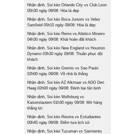
Nhận định, Soi kèo Orlando City vs Club Leon
05h30 ngày 09/08: Hòa là đẹp
Nhận định, Soi kèo Boca Juniors vs Velez
Sarsfield 05h15 ngày 09/08: Hòa là đẹp
Nhận định, Soi kèo Remo vs Atletico Mineiro
04h30 ngày 09/08: Khải hoàn đất khách
Nhận định, Soi kèo New England vs Houston
Dynamo 03h30 ngày 09/08: Thuần phục đội
khách
Nhận định, Soi kèo Gremio vs Sao Paulo
02h00 ngày 09/08: Về nhà là thắng
Nhận định, Soi kèo AZ Alkmaar vs ADO Den
Haag 02h00 ngày 09/08: Đánh bại tân binh
Nhận định, Soi kèo Wolfsburg vs
Kaiserslautern 01h30 ngày 09/08: Mở hàng
thắng lợi
Nhận định, Soi kèo Riestra vs Estudiantes
00h45 ngày 09/08: Điểm tựa lịch sử
Nhận định, Soi kèo Tucuman vs Sarmiento