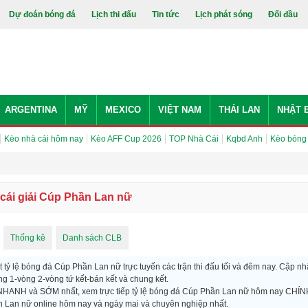
Dự đoán bóng đá
Lịch thi đấu
Tin tức
Lịch phát sóng
Đối đầu
ARGENTINA
MỸ
MEXICO
VIỆT NAM
THÁI LAN
NHẬT 
Kèo nhà cái hôm nay
Kèo AFF Cup 2026
TOP Nhà Cái
Kqbd Anh
Kèo bóng
cái giải Cúp Phần Lan nữ
Thống kê
Danh sách CLB
lệ bóng đá Cúp Phần Lan nữ trực tuyến các trận thi đấu tối và đêm nay. Cập nhật 
g 1-vòng 2-vòng tứ kết-bán kết và chung kết.
 NHANH và SỚM nhất, xem trực tiếp tỷ lệ bóng đá Cúp Phần Lan nữ hôm nay CHÍ
hần Lan nữ online hôm nay và ngày mai và chuyên nghiệp nhất.