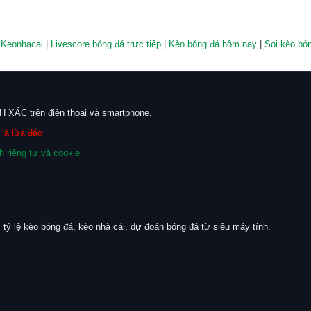
 Keonhacai
|
Livescore bóng đá trực tiếp
|
Kèo bóng đá hôm nay
|
Soi kèo bó
 XÁC trên điện thoại và smartphone.
là lừa đảo
h riêng tư và cookie
 tỷ lệ kèo bóng đá, kèo nhà cái, dự đoán bóng đá từ siêu máy tính.