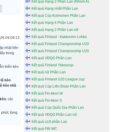
Kết quả Hạng 2 Phần Lan (Nhóm A)
Kết quả Hạng nhất Phần Lan
Kết quả Cúp Kolmonen Phần Lan
Kết quả Hạng 4 Phần Lan
Kết quả Hạng 2 Phần Lan nữ
Kết quả Finland - Kakkonen Lohko
026 04:09:13
Kết quả Finland Championship U20
p nhật liên
Kết quả Finland Championship U20
đấu trong
Kết quả VĐQG Phần Lan
Kết quả Finland Ykkoscup
iễn biến kèo
Kết quả nữ Phần Lan
Kết quả Finland U20 League cup
 lệ kèo
lệ kèo nhà
Kết quả Cúp Liên Đoàn Phần Lan
Kết quả Fin-kkon W
 kèo
, các
Kết quả Fin-kkon S
Kết quả Cúp Quốc Gia Phần Lan
 phút, từng
Kết quả VĐQG Phần Lan nữ
Kết quả u19 phần Lan
Kết quả FIN WC