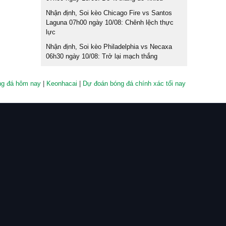
Nhận định, Soi kèo Chicago Fire vs Santos
Laguna 07h00 ngày 10/08: Chênh lệch thực
lực
Nhận định, Soi kèo Philadelphia vs Necaxa
06h30 ngày 10/08: Trở lại mạch thắng
ng đá hôm nay
|
Keonhacai
|
Dự đoán bóng đá chính xác tối nay