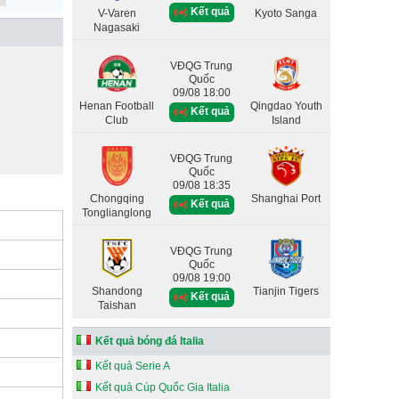
Kết quả
V-Varen
Kyoto Sanga
Nagasaki
VĐQG Trung
Quốc
09/08 18:00
Henan Football
Qingdao Youth
Kết quả
Club
Island
VĐQG Trung
Quốc
09/08 18:35
Chongqing
Shanghai Port
Kết quả
Tonglianglong
VĐQG Trung
Quốc
09/08 19:00
Shandong
Tianjin Tigers
Kết quả
Taishan
Kết quả bóng đá Italia
Kết quả Serie A
Kết quả Cúp Quốc Gia Italia