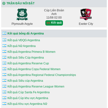
TRẬN ĐẤU NỔI BẬT
Cúp Liên Đoàn
Anh
11/08 02:00
Kết quả
Plymouth Argyle
Exeter City
Kết quả bóng đá Argentina
Kết quả VĐQG Argentina
Kết quả Nữ Argentina
Kết quả Argentina Primera B Women
Kết quả Siêu Cúp Argentina
Kết quả Argentina Reserve Cup
Kết quả Argentina Copa Federal Women
Kết quả Argentina Regional Federal Championships
Kết quả Siêu cúp Argentina
Kết quả Argentina Reserve League Women
Kết quả Cúp Santa Fe Argentina
Kết quả Cúp khu vực Argentina
Kết quả Khu vực Argentina Nữ