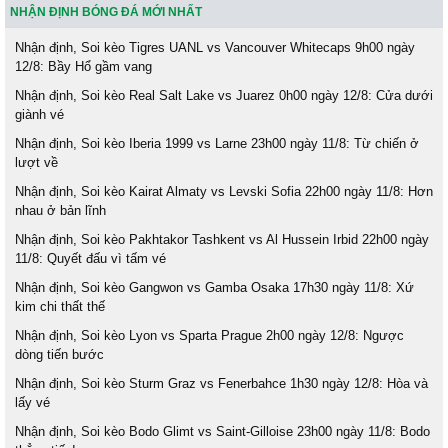
NHẬN ĐỊNH BÓNG ĐÁ MỚI NHẤT
Nhận định, Soi kèo Tigres UANL vs Vancouver Whitecaps 9h00 ngày
12/8: Bầy Hổ gầm vang
Nhận định, Soi kèo Real Salt Lake vs Juarez 0h00 ngày 12/8: Cửa dưới
giành vé
Nhận định, Soi kèo Iberia 1999 vs Larne 23h00 ngày 11/8: Từ chiến ở
lượt về
Nhận định, Soi kèo Kairat Almaty vs Levski Sofia 22h00 ngày 11/8: Hơn
nhau ở bản lĩnh
Nhận định, Soi kèo Pakhtakor Tashkent vs Al Hussein Irbid 22h00 ngày
11/8: Quyết đấu vì tấm vé
Nhận định, Soi kèo Gangwon vs Gamba Osaka 17h30 ngày 11/8: Xứ
kim chi thất thế
Nhận định, Soi kèo Lyon vs Sparta Prague 2h00 ngày 12/8: Ngược
dòng tiến bước
Nhận định, Soi kèo Sturm Graz vs Fenerbahce 1h30 ngày 12/8: Hòa và
lấy vé
Nhận định, Soi kèo Bodo Glimt vs Saint-Gilloise 23h00 ngày 11/8: Bodo