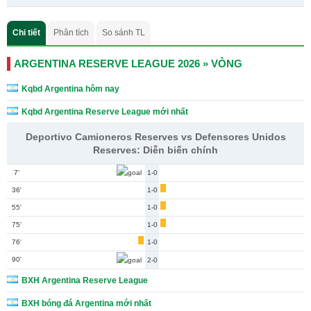
Chi tiết
Phân tích
So sánh TL
ARGENTINA RESERVE LEAGUE 2026 » VÒNG
Kqbd Argentina hôm nay
Kqbd Argentina Reserve League mới nhất
Deportivo Camioneros Reserves vs Defensores Unidos
Reserves: Diễn biến chính
7'
1-0
36'
1-0
55'
1-0
75'
1-0
76'
1-0
90'
2-0
BXH Argentina Reserve League
BXH bóng đá Argentina mới nhất