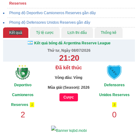
Reserves
Phong độ Deportivo Camioneros Reserves gần đây
Phong độ Defensores Unidos Reserves gần đây
Kết quả
Tỷ lệ cược
Lịch thi đấu
Thống kê
Kết quả bóng đá Argentina Reserve League
Thứ tư, Ngày 08/07/2026
21:20
Đã kết thúc
Vòng đấu: Vòng
Deportivo
Defensores
Mùa giải (Season): 2026
Camioneros
Unidos Reserves
Cược
Reserves
1
3
2
0