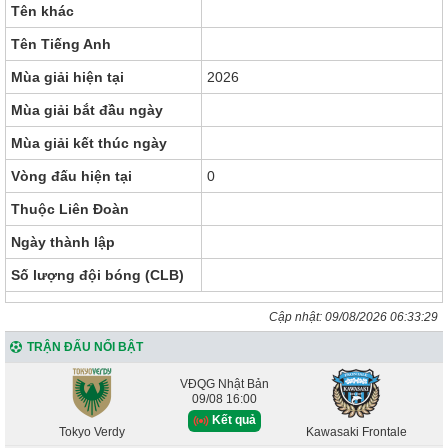
Tên khác
Tên Tiếng Anh
Mùa giải hiện tại
2026
Mùa giải bắt đầu ngày
Mùa giải kết thúc ngày
Vòng đấu hiện tại
0
Thuộc Liên Đoàn
Ngày thành lập
Số lượng đội bóng (CLB)
Cập nhật:
09/08/2026 06:33:29
TRẬN ĐẤU NỔI BẬT
VĐQG Nhật Bản
09/08 16:00
Kết quả
Tokyo Verdy
Kawasaki Frontale