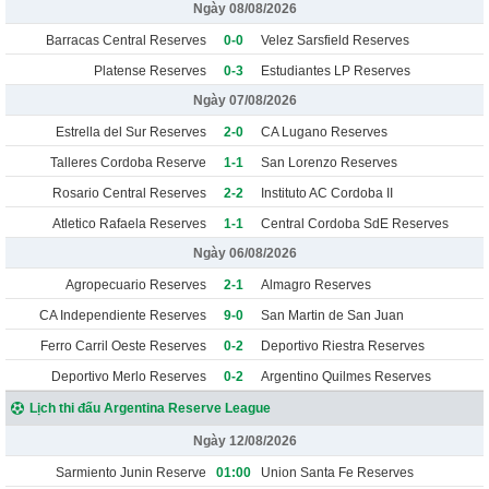
Ngày 08/08/2026
Barracas Central Reserves
0-0
Velez Sarsfield Reserves
Platense Reserves
0-3
Estudiantes LP Reserves
Ngày 07/08/2026
Estrella del Sur Reserves
2-0
CA Lugano Reserves
Talleres Cordoba Reserve
1-1
San Lorenzo Reserves
Rosario Central Reserves
2-2
Instituto AC Cordoba II
Atletico Rafaela Reserves
1-1
Central Cordoba SdE Reserves
Ngày 06/08/2026
Agropecuario Reserves
2-1
Almagro Reserves
CA Independiente Reserves
9-0
San Martin de San Juan
Reserves
Ferro Carril Oeste Reserves
0-2
Deportivo Riestra Reserves
Deportivo Merlo Reserves
0-2
Argentino Quilmes Reserves
Lịch thi đấu Argentina Reserve League
Ngày 12/08/2026
Sarmiento Junin Reserve
01:00
Union Santa Fe Reserves