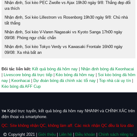
Nhận định, Soi kèo PEC Zwolle vs Ajax 19h30 ngày 9/8: Thắng đẹp đối
ưa thích
Nhận định, Soi kèo Lillestrom vs Rosenborg 19h30 ngày 9/8: Chủ nhà
tất thắng
Nhận định, Soi kèo V-Varen Nagasaki vs Kyoto Sanga 17h00 ngày
09/08: Phòng ngự chắc chắn
Nhận định, Soi kèo Tokyo Verdy vs Kawasaki Frontale 16h00 ngày
09/08: Xa nhà bất an
Đối tác liên kết:
Kết quả bóng đá hôm nay
|
Nhận định bóng đá Keonhacai
|
Livescore bóng đá trực tiếp
|
Kèo bóng đá hôm nay
|
Soi kèo bóng đá hôm
nay
|
Keonhacai
|
Dự đoán bóng đá chính xác tối nay
|
Top nhà cái uy tín
|
Kèo bóng đá AFF Cup
Kqbd trực tuyến, kết quả bóng đá hôm nay NHANH và CHÍNH XÁC trên
điện thoại và smartphone.
QC: Site không nhận QC, không làm aff. Các nick nhận QC đều là lừa đảo
Copyright 2021 |
Giới thiệu
|
Liên hệ
|
Điều khoản
|
Chính sách riêng tư