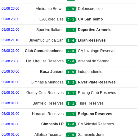
Reserves
Almirante Brown
Defensores de
05/08 23:00
0
-
0
Reserves
Belgrano Reserves
CA Colegiales
CA San Telmo
05/08 23:00
0
-
1
Reserves
Reserves
Sportivo Italiano
Deportivo Armenio
05/08 22:00
0
-
1
Reserves
Reserves
Juventud Unida San
Lujan Reserves
05/08 21:10
1
-
6
Miguel Reserves
Club Comunicaciones
CA Ituzaingo Reserves
05/08 21:00
2
-
0
Reserves
UAI Urquiza Reserves
Arsenal de Sarandi
05/08 20:30
0
-
0
Reserves
Boca Juniors
Independiente
05/08 03:00
1
-
0
Reserve
Rivadavia Reserves
Gimnasia Mendoza
River Plate Reserves
05/08 01:00
1
-
2
Reserves
Godoy Cruz Reserves
Racing Club Reserves
05/08 01:00
1
-
1
Banfield Reserves
Tigre Reserves
05/08 01:00
1
-
1
Huracan Reserves
Belgrano Reserves
05/08 01:00
0
-
1
Gimnasia LP
CA Aldosivi Reserves
05/08 01:00
2
-
0
Reserves
Atletico Tucuman
Sarmiento Junin
05/08 01:00
0
-
0