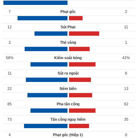
7
Phạt góc
2
12
Sút Phạt
11
2
Thẻ vàng
1
58%
Kiểm soát bóng
42%
11
Sút ra ngoài
6
22
Ném biên
13
85
Pha tấn công
62
73
Tấn công nguy hiểm
35
4
Phạt góc (Hiệp 1)
0