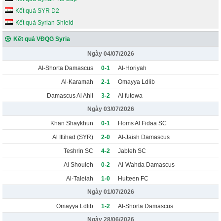
Kết quả SYR D2
Kết quả Syrian Shield
Kết quả VĐQG Syria
Ngày 04/07/2026
Al-Shorta Damascus
0-1
Al-Horiyah
Al-Karamah
2-1
Omayya Ldlib
Damascus Al Ahli
3-2
Al futowa
Ngày 03/07/2026
Khan Shaykhun
0-1
Homs Al Fidaa SC
Al Ittihad (SYR)
2-0
Al-Jaish Damascus
Teshrin SC
4-2
Jableh SC
Al Shouleh
0-2
Al-Wahda Damascus
Al-Taleiah
1-0
Hutteen FC
Ngày 01/07/2026
Omayya Ldlib
1-2
Al-Shorta Damascus
Ngày 28/06/2026