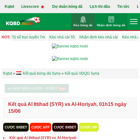
Kqbd
Livescore
Dự đoán bóng đá
Lịch thi đấu
Tin tức
L
Kèo bóng đá
Nhận định bóng đá
HOT:
Tỷ số trực tuyến 7m
Kèo nhà cái 55
Nhận định kèo nhà cái
Kèo nhà c
Kqbd
»
Kết quả bóng đá Syria
»
Kết quả VĐQG Syria
»» NẠP ĐẦU x100% - 8XBET
Kết quả Al Ittihad (SYR) vs Al-Horiyah, 01h15 ngày
15/06
CƯỢC 8XBET
CƯỢC AFF
CƯỢC 8XBET
CƯỢC VIP
Kết quả Al Ittihad (SYR) vs Al-Horiyah