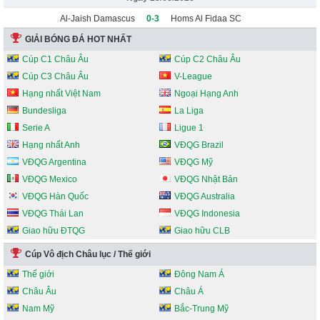
Al-Jaish Damascus
0-3
Homs Al Fidaa SC
GIẢI BÓNG ĐÁ HOT NHẤT
Cúp C1 Châu Âu
Cúp C2 Châu Âu
Cúp C3 Châu Âu
V-League
Hạng nhất Việt Nam
Ngoại Hạng Anh
Bundesliga
La Liga
Serie A
Ligue 1
Hạng nhất Anh
VĐQG Brazil
VĐQG Argentina
VĐQG Mỹ
VĐQG Mexico
VĐQG Nhật Bản
VĐQG Hàn Quốc
VĐQG Australia
VĐQG Thái Lan
VĐQG Indonesia
Giao hữu ĐTQG
Giao hữu CLB
Cúp Vô địch Châu lục / Thế giới
Thế giới
Đông Nam Á
Châu Âu
Châu Á
Nam Mỹ
Bắc-Trung Mỹ