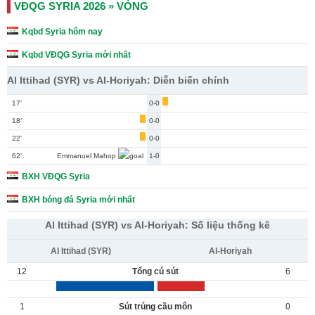
VĐQG SYRIA 2026 » VÒNG
Kqbd Syria hôm nay
Kqbd VĐQG Syria mới nhất
Al Ittihad (SYR) vs Al-Horiyah: Diễn biến chính
17'
0-0
18'
0-0
22'
0-0
62'
Emmanuel Mahop
1-0
BXH VĐQG Syria
BXH bóng đá Syria mới nhất
Al Ittihad (SYR) vs Al-Horiyah: Số liệu thống kê
Al Ittihad (SYR)
Al-Horiyah
12
Tổng cú sút
6
1
Sút trúng cầu môn
0