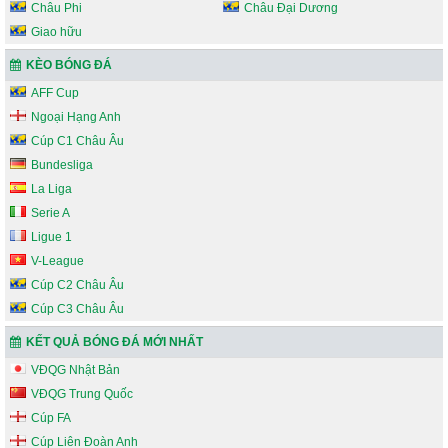
Châu Phi
Châu Đại Dương
Giao hữu
KÈO BÓNG ĐÁ
AFF Cup
Ngoại Hạng Anh
Cúp C1 Châu Âu
Bundesliga
La Liga
Serie A
Ligue 1
V-League
Cúp C2 Châu Âu
Cúp C3 Châu Âu
KẾT QUẢ BÓNG ĐÁ MỚI NHẤT
VĐQG Nhật Bản
VĐQG Trung Quốc
Cúp FA
Cúp Liên Đoàn Anh