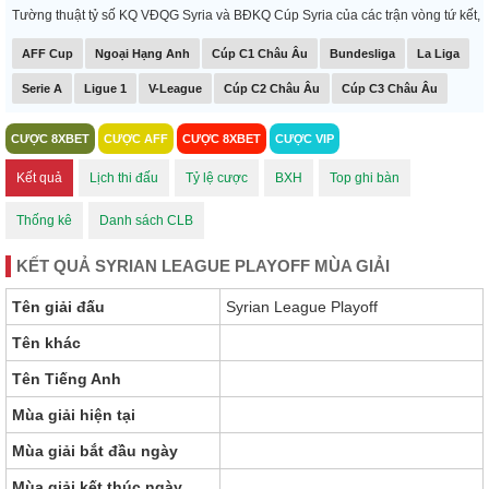
Tường thuật tỷ số KQ VĐQG Syria và BĐKQ Cúp Syria của các trận vòng tứ kết, bán
AFF Cup
Ngoại Hạng Anh
Cúp C1 Châu Âu
Bundesliga
La Liga
Serie A
Ligue 1
V-League
Cúp C2 Châu Âu
Cúp C3 Châu Âu
CƯỢC 8XBET
CƯỢC AFF
CƯỢC 8XBET
CƯỢC VIP
Kết quả
Lịch thi đấu
Tỷ lệ cược
BXH
Top ghi bàn
Thống kê
Danh sách CLB
KẾT QUẢ SYRIAN LEAGUE PLAYOFF MÙA GIẢI
Tên giải đấu
Syrian League Playoff
Tên khác
Tên Tiếng Anh
Mùa giải hiện tại
Mùa giải bắt đầu ngày
Mùa giải kết thúc ngày