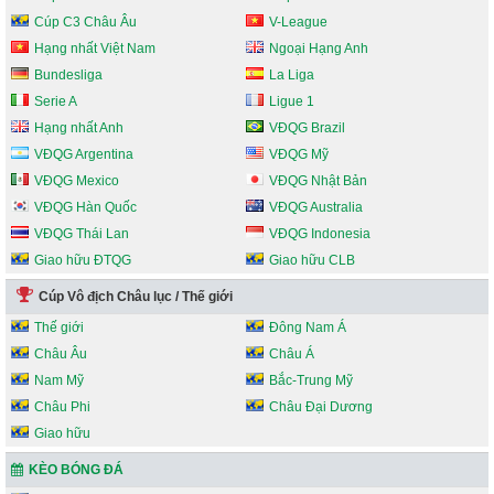
Cúp C3 Châu Âu
V-League
Hạng nhất Việt Nam
Ngoại Hạng Anh
Bundesliga
La Liga
Serie A
Ligue 1
Hạng nhất Anh
VĐQG Brazil
VĐQG Argentina
VĐQG Mỹ
VĐQG Mexico
VĐQG Nhật Bản
VĐQG Hàn Quốc
VĐQG Australia
VĐQG Thái Lan
VĐQG Indonesia
Giao hữu ĐTQG
Giao hữu CLB
Cúp Vô địch Châu lục / Thế giới
Thế giới
Đông Nam Á
Châu Âu
Châu Á
Nam Mỹ
Bắc-Trung Mỹ
Châu Phi
Châu Đại Dương
Giao hữu
KÈO BÓNG ĐÁ