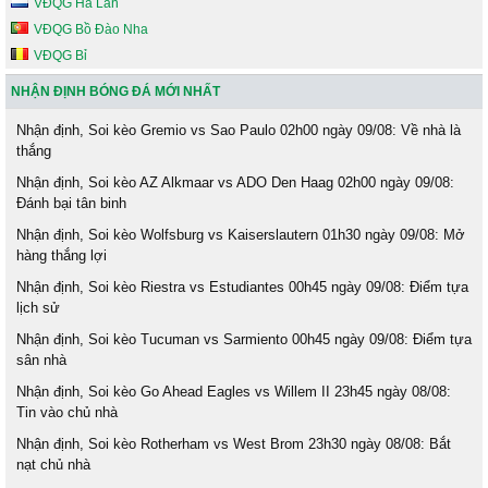
VĐQG Hà Lan
VĐQG Bồ Đào Nha
VĐQG Bỉ
NHẬN ĐỊNH BÓNG ĐÁ MỚI NHẤT
Nhận định, Soi kèo Gremio vs Sao Paulo 02h00 ngày 09/08: Về nhà là
thắng
Nhận định, Soi kèo AZ Alkmaar vs ADO Den Haag 02h00 ngày 09/08:
Đánh bại tân binh
Nhận định, Soi kèo Wolfsburg vs Kaiserslautern 01h30 ngày 09/08: Mở
hàng thắng lợi
Nhận định, Soi kèo Riestra vs Estudiantes 00h45 ngày 09/08: Điểm tựa
lịch sử
Nhận định, Soi kèo Tucuman vs Sarmiento 00h45 ngày 09/08: Điểm tựa
sân nhà
Nhận định, Soi kèo Go Ahead Eagles vs Willem II 23h45 ngày 08/08:
Tin vào chủ nhà
Nhận định, Soi kèo Rotherham vs West Brom 23h30 ngày 08/08: Bắt
nạt chủ nhà