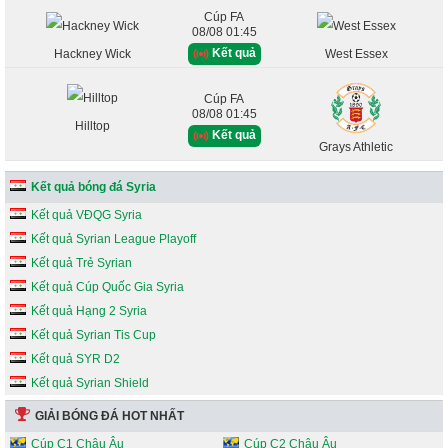
Cúp FA
08/08 01:45
Kết quả
Hackney Wick
West Essex
Cúp FA
08/08 01:45
Hilltop
Kết quả
Grays Athletic
Kết quả bóng đá Syria
Kết quả VĐQG Syria
Kết quả Syrian League Playoff
Kết quả Trẻ Syrian
Kết quả Cúp Quốc Gia Syria
Kết quả Hạng 2 Syria
Kết quả Syrian Tis Cup
Kết quả SYR D2
Kết quả Syrian Shield
GIẢI BÓNG ĐÁ HOT NHẤT
Cúp C1 Châu Âu
Cúp C2 Châu Âu