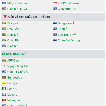
VĐQG Thái Lan
VĐQG Indonesia
Giao hữu ĐTQG
Giao hữu CLB
Cúp Vô địch Châu lục / Thế giới
Thế giới
Đông Nam Á
Châu Âu
Châu Á
Nam Mỹ
Bắc-Trung Mỹ
Châu Phi
Châu Đại Dương
Giao hữu
KÈO BÓNG ĐÁ
AFF Cup
Ngoại Hạng Anh
Cúp C1 Châu Âu
Bundesliga
La Liga
Serie A
Ligue 1
V-League
Cúp C2 Châu Âu