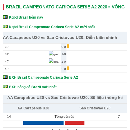
BRAZIL CAMPEONATO CARIOCA SERIE A2 2026 » VÒNG
Kqbd Brazil hôm nay
Kqbd Brazil Campeonato Carioca Serie A2 mới nhất
AA Carapebus U20 vs Sao Cristovao U20: Diễn biến chính
30'
0-0
31'
1-0
45'
2-0
58'
2-0
BXH Brazil Campeonato Carioca Serie A2
BXH bóng đá Brazil mới nhất
AA Carapebus U20 vs Sao Cristovao U20: Số liệu thống kê
AA Carapebus U20
Sao Cristovao U20
14
Tổng cú sút
7