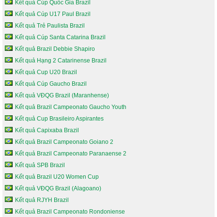
Kết quả Cúp Quốc Gia Brazil
Kết quả Cúp U17 Paul Brazil
Kết quả Trẻ Paulista Brazil
Kết quả Cúp Santa Catarina Brazil
Kết quả Brazil Debbie Shapiro
Kết quả Hạng 2 Catarinense Brazil
Kết quả Cup U20 Brazil
Kết quả Cúp Gaucho Brazil
Kết quả VĐQG Brazil (Maranhense)
Kết quả Brazil Campeonato Gaucho Youth
Kết quả Cup Brasileiro Aspirantes
Kết quả Capixaba Brazil
Kết quả Brazil Campeonato Goiano 2
Kết quả Brazil Campeonato Paranaense 2
Kết quả SPB Brazil
Kết quả Brazil U20 Women Cup
Kết quả VĐQG Brazil (Alagoano)
Kết quả RJYH Brazil
Kết quả Brazil Campeonato Rondoniense