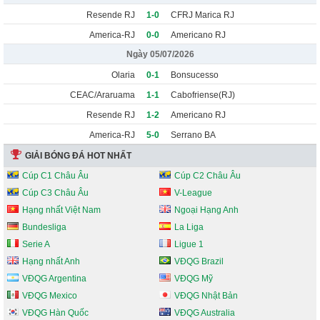
Resende RJ
1-0
CFRJ Marica RJ
America-RJ
0-0
Americano RJ
Ngày 05/07/2026
Olaria
0-1
Bonsucesso
CEAC/Araruama
1-1
Cabofriense(RJ)
Resende RJ
1-2
Americano RJ
America-RJ
5-0
Serrano BA
GIẢI BÓNG ĐÁ HOT NHẤT
Cúp C1 Châu Âu
Cúp C2 Châu Âu
Cúp C3 Châu Âu
V-League
Hạng nhất Việt Nam
Ngoại Hạng Anh
Bundesliga
La Liga
Serie A
Ligue 1
Hạng nhất Anh
VĐQG Brazil
VĐQG Argentina
VĐQG Mỹ
VĐQG Mexico
VĐQG Nhật Bản
VĐQG Hàn Quốc
VĐQG Australia