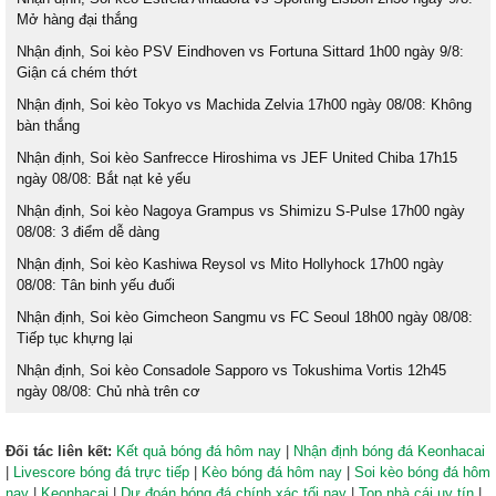
Mở hàng đại thắng
Nhận định, Soi kèo PSV Eindhoven vs Fortuna Sittard 1h00 ngày 9/8:
Giận cá chém thớt
Nhận định, Soi kèo Tokyo vs Machida Zelvia 17h00 ngày 08/08: Không
bàn thắng
Nhận định, Soi kèo Sanfrecce Hiroshima vs JEF United Chiba 17h15
ngày 08/08: Bắt nạt kẻ yếu
Nhận định, Soi kèo Nagoya Grampus vs Shimizu S-Pulse 17h00 ngày
08/08: 3 điểm dễ dàng
Nhận định, Soi kèo Kashiwa Reysol vs Mito Hollyhock 17h00 ngày
08/08: Tân binh yếu đuối
Nhận định, Soi kèo Gimcheon Sangmu vs FC Seoul 18h00 ngày 08/08:
Tiếp tục khựng lại
Nhận định, Soi kèo Consadole Sapporo vs Tokushima Vortis 12h45
ngày 08/08: Chủ nhà trên cơ
Đối tác liên kết:
Kết quả bóng đá hôm nay
|
Nhận định bóng đá Keonhacai
|
Livescore bóng đá trực tiếp
|
Kèo bóng đá hôm nay
|
Soi kèo bóng đá hôm
nay
|
Keonhacai
|
Dự đoán bóng đá chính xác tối nay
|
Top nhà cái uy tín
|