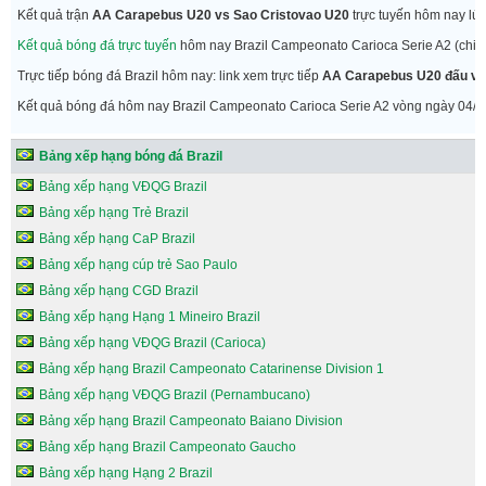
Kết quả trận
AA Carapebus U20 vs Sao Cristovao U20
trực tuyến hôm nay lú
Kết quả bóng đá trực tuyến
hôm nay Brazil Campeonato Carioca Serie A2 (chiều,
Trực tiếp bóng đá Brazil hôm nay: link xem trực tiếp
AA Carapebus U20 đấu vớ
Kết quả bóng đá hôm nay Brazil Campeonato Carioca Serie A2 vòng ngày 04/06/
Bảng xếp hạng bóng đá Brazil
Bảng xếp hạng VĐQG Brazil
Bảng xếp hạng Trẻ Brazil
Bảng xếp hạng CaP Brazil
Bảng xếp hạng cúp trẻ Sao Paulo
Bảng xếp hạng CGD Brazil
Bảng xếp hạng Hạng 1 Mineiro Brazil
Bảng xếp hạng VĐQG Brazil (Carioca)
Bảng xếp hạng Brazil Campeonato Catarinense Division 1
Bảng xếp hạng VĐQG Brazil (Pernambucano)
Bảng xếp hạng Brazil Campeonato Baiano Division
Bảng xếp hạng Brazil Campeonato Gaucho
Bảng xếp hạng Hạng 2 Brazil