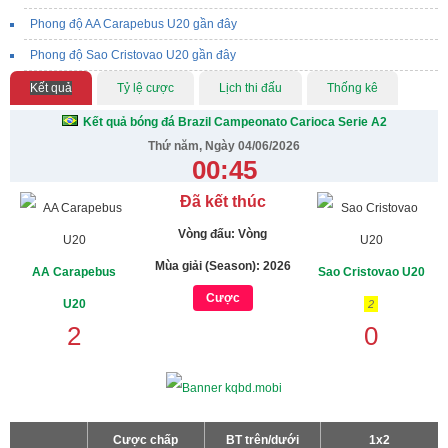
Phong độ AA Carapebus U20 gần đây
Phong độ Sao Cristovao U20 gần đây
Kết quả
Tỷ lệ cược
Lịch thi đấu
Thống kê
Kết quả bóng đá Brazil Campeonato Carioca Serie A2
Thứ năm, Ngày 04/06/2026
00:45
Đã kết thúc
Vòng đấu: Vòng
Mùa giải (Season): 2026
AA Carapebus
Sao Cristovao U20
Cược
U20
2
2
0
Cược chấp
BT trên/dưới
1x2