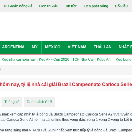
Dự đoán bóng đá
Lịch thi đấu
Tin tức
Lịch phát sóng
Đối đầu
ARGENTINA
MỸ
MEXICO
VIỆT NAM
THÁI LAN
NHẬT 
Kèo nhà cái hôm nay
Kèo AFF Cup 2026
TOP Nhà Cái
Kqbd Anh
Kèo bóng
2
ôm nay, tỷ lệ nhà cái giải Brazil Campeonato Carioca Seri
Thống kê
Danh sách CLB
ai: xem cập nhật tỷ lệ bóng đá Brazil Campeonato Carioca Serie A2 trực tuyến cá
ato Carioca Serie A2 từ nhà cái online theo vòng đấu: vòng 1-vòng 2-vòng tứ kết-b
 và rạng sáng mai NHANH và SỚM nhất, xem trực tiếp tỷ lệ bóng đá Brazil Campe