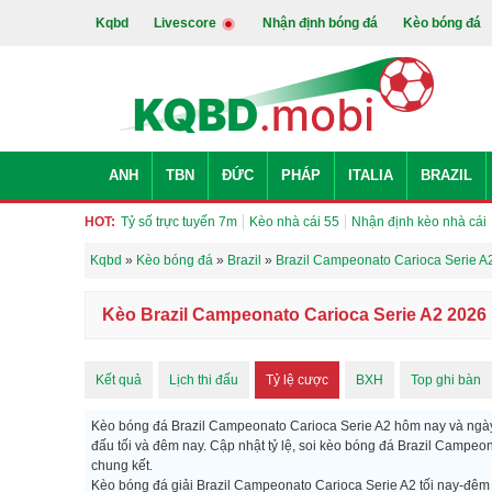
Kqbd
Livescore
Nhận định bóng đá
Kèo bóng đá
ANH
TBN
ĐỨC
PHÁP
ITALIA
BRAZIL
HOT:
Tỷ số trực tuyến 7m
Kèo nhà cái 55
Nhận định kèo nhà cái
Kqbd
»
Kèo bóng đá
»
Brazil
»
Brazil Campeonato Carioca Serie A
Kèo Brazil Campeonato Carioca Serie A2 2026 h
Kết quả
Lịch thi đấu
Tỷ lệ cược
BXH
Top ghi bàn
Kèo bóng đá Brazil Campeonato Carioca Serie A2 hôm nay và ngày m
đấu tối và đêm nay. Cập nhật tỷ lệ, soi kèo bóng đá Brazil Campeon
chung kết.
Kèo bóng đá giải Brazil Campeonato Carioca Serie A2 tối nay-đêm