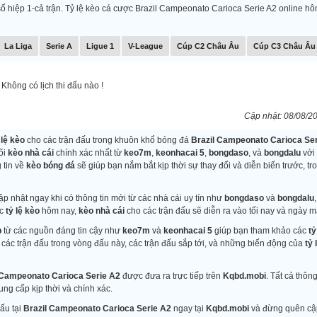
 hiệp 1-cả trận. Tỷ lệ kèo cá cược Brazil Campeonato Carioca Serie A2 online h
La Liga
Serie A
Ligue 1
V-League
Cúp C2 Châu Âu
Cúp C3 Châu Âu
Không có lịch thi đấu nào !
Cập nhật:
08/08/2
 lệ kèo
cho các trận đấu trong khuôn khổ bóng đá
Brazil Campeonato Carioca Se
õi
kèo nhà cái
chính xác nhất từ
keo7m
,
keonhacai 5
,
bongdaso
, và
bongdalu
với
 tin về
kèo bóng đá
sẽ giúp bạn nắm bắt kịp thời sự thay đổi và diễn biến trước, tr
p nhật ngay khi có thông tin mới từ các nhà cái uy tín như
bongdaso
và
bongdalu
ác
tỷ lệ kèo
hôm nay,
kèo nhà cái
cho các trận đấu sẽ diễn ra vào tối nay và ngày m
p
từ các nguồn đáng tin cậy như
keo7m
và
keonhacai 5
giúp bạn tham khảo các
tỷ
o các trận đấu trong vòng đấu này, các trận đấu sắp tới, và những biến động của
tỷ 
 Campeonato Carioca Serie A2
được đưa ra trực tiếp trên
Kqbd.mobi
. Tất cả thôn
ung cấp kịp thời và chính xác.
đấu tại
Brazil Campeonato Carioca Serie A2
ngay tại
Kqbd.mobi
và đừng quên cậ