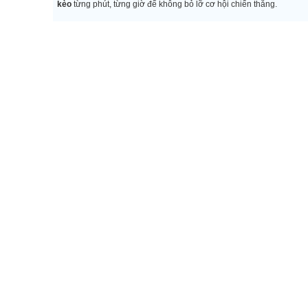
kèo
từng phút, từng giờ để không bỏ lỡ cơ hội chiến thắng.