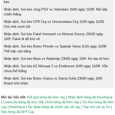
kèo
Nhận định, Soi kèo Jong PSV vs Volendam 1h00 ngày 11/08: Nối tiếp
chiến thắng
Nhận định, Soi kèo CFR Cluj vs Universitatea Cluj 1h30 ngày 11/08:
Chủ nhà vượt trội
Nhận định, Soi kèo Fakel Voronezh vs Akhmat Grozny 23h30 ngày
10/8: Fakel đi dễ khó về
Nhận định, Soi kèo Botev Plovdiv vs Spartak Varna 1h15 ngày 11/08:
Thế trận cân bằng
Nhận định, Soi kèo Mura vs Radomlje 23h00 ngày 10/8: Kẻ nào tệ hơn
Nhận định, Soi kèo AZ Alkmaar 2 vs Eindhoven 1h00 ngày 11/08: Vẫn
chưa thể thắng
Nhận định, Soi kèo Botev Vratsa vs Slavia Sofia 23h00 ngày 10/8:
Khách khó khăn
Đối tác liên kết:
Kết quả bóng đá hôm nay
|
Nhận định bóng đá Keonhacai
|
Livescore bóng đá trực tiếp
|
Kèo bóng đá hôm nay
|
Soi kèo bóng đá hôm
nay
|
Keonhacai
|
Dự đoán bóng đá chính xác tối nay
|
Top nhà cái uy tín
|
Kèo bóng đá AFF Cup