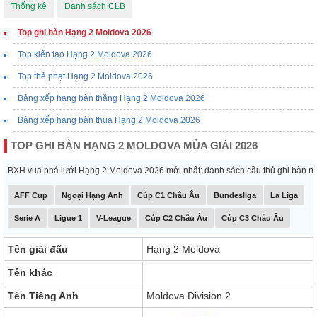
Thống kê
Danh sách CLB
Top ghi bàn Hạng 2 Moldova 2026
Top kiến tạo Hạng 2 Moldova 2026
Top thẻ phạt Hạng 2 Moldova 2026
Bảng xếp hạng bàn thắng Hạng 2 Moldova 2026
Bảng xếp hạng bàn thua Hạng 2 Moldova 2026
TOP GHI BÀN HẠNG 2 MOLDOVA MÙA GIẢI 2026
BXH vua phá lưới Hạng 2 Moldova 2026 mới nhất: danh sách cầu thủ ghi bàn nhi
AFF Cup
Ngoại Hạng Anh
Cúp C1 Châu Âu
Bundesliga
La Liga
Serie A
Ligue 1
V-League
Cúp C2 Châu Âu
Cúp C3 Châu Âu
Tên giải đấu
Hạng 2 Moldova
Tên khác
Tên Tiếng Anh
Moldova Division 2