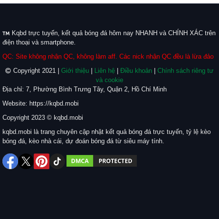
Kqbd trực tuyến, kết quả bóng đá hôm nay NHANH và CHÍNH XÁC trên
điện thoại và smartphone.
QC: Site không nhận QC, không làm aff. Các nick nhận QC đều là lừa đảo
Copyright 2021 |
Giới thiệu
|
Liên hệ
|
Điều khoản
|
Chính sách riêng tư
và cookie
Địa chỉ: 7, Phường Bình Trưng Tây, Quận 2, Hồ Chí Minh
Website: https://kqbd.mobi
Copyright 2023 © kqbd.mobi
kqbd.mobi là trang chuyên cập nhật kết quả bóng đá trực tuyến, tỷ lệ kèo
bóng đá, kèo nhà cái, dự đoán bóng đá từ siêu máy tính.