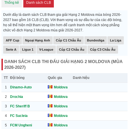
Thống kê
Danh sách CLB
Dưới đây là danh sách CLB tham gia giải Hạng 2 Moldova mùa bóng 2026-
2027 bao gồm 16 CLB (CLB). Với tham vọng và sự đầu tư của các đội bóng,
họ sẽ thể hiện một tham vọng lớn hơn để cạnh tranh một cách sòng phẳng
chức vô địch Hạng 2 Moldova mùa giải 2026-2027.
AFF Cup
Ngoại Hạng Anh
Cúp C1 Châu Âu
Bundesliga
La Liga
Serie A
Ligue 1
V-League
Cúp C2 Châu Âu
Cúp C3 Châu Âu
DANH SÁCH CLB THI ĐẤU GIẢI HẠNG 2 MOLDOVA (MÙA
2026-2027)
TT
Đội bóng
Quốc gia
Danh hiệu
1
Dinamo-Auto
Moldova
2
Drochia
Moldova
3
FC Sheriff B
Moldova
4
FC Sucleia
Moldova
5
FCM Ungheni
Moldova