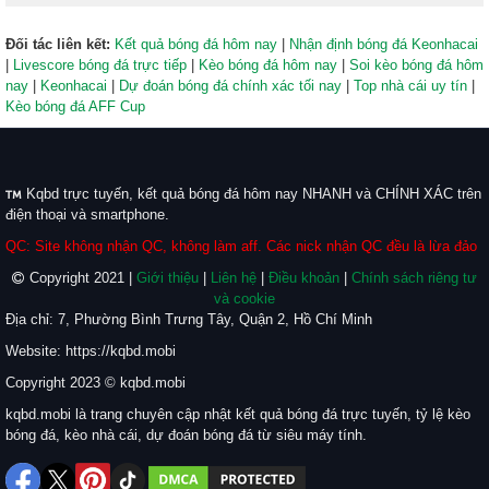
Đối tác liên kết:
Kết quả bóng đá hôm nay
|
Nhận định bóng đá Keonhacai
|
Livescore bóng đá trực tiếp
|
Kèo bóng đá hôm nay
|
Soi kèo bóng đá hôm
nay
|
Keonhacai
|
Dự đoán bóng đá chính xác tối nay
|
Top nhà cái uy tín
|
Kèo bóng đá AFF Cup
Kqbd trực tuyến, kết quả bóng đá hôm nay NHANH và CHÍNH XÁC trên
điện thoại và smartphone.
QC: Site không nhận QC, không làm aff. Các nick nhận QC đều là lừa đảo
Copyright 2021 |
Giới thiệu
|
Liên hệ
|
Điều khoản
|
Chính sách riêng tư
và cookie
Địa chỉ: 7, Phường Bình Trưng Tây, Quận 2, Hồ Chí Minh
Website: https://kqbd.mobi
Copyright 2023 © kqbd.mobi
kqbd.mobi là trang chuyên cập nhật kết quả bóng đá trực tuyến, tỷ lệ kèo
bóng đá, kèo nhà cái, dự đoán bóng đá từ siêu máy tính.