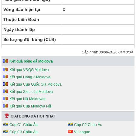
Vòng đấu hiện tại
0
Thuộc Liên Đoàn
Ngày thành lập
Số lượng đội bóng (CLB)
Cập nhật:
08/08/2026 04:48:04
Kết quả bóng đá Moldova
Kết quả VĐQG Moldova
Kết quả Hạng 2 Moldova
Kết quả Cúp Quốc Gia Moldova
Kết quả Siêu cúp Moldova
Kết quả Nữ Moldovan
Kết quả Cúp Moldova Nữ
GIẢI BÓNG ĐÁ HOT NHẤT
Cúp C1 Châu Âu
Cúp C2 Châu Âu
Cúp C3 Châu Âu
V-League