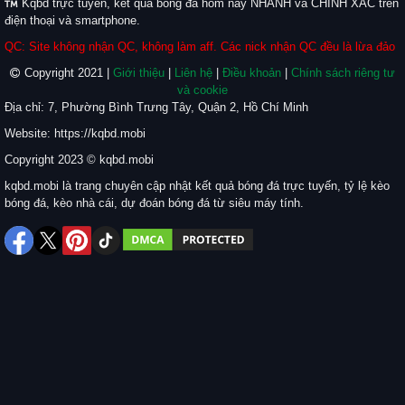
Kqbd trực tuyến, kết quả bóng đá hôm nay NHANH và CHÍNH XÁC trên
điện thoại và smartphone.
QC: Site không nhận QC, không làm aff. Các nick nhận QC đều là lừa đảo
Copyright 2021 |
Giới thiệu
|
Liên hệ
|
Điều khoản
|
Chính sách riêng tư
và cookie
Địa chỉ: 7, Phường Bình Trưng Tây, Quận 2, Hồ Chí Minh
Website: https://kqbd.mobi
Copyright 2023 © kqbd.mobi
kqbd.mobi là trang chuyên cập nhật kết quả bóng đá trực tuyến, tỷ lệ kèo
bóng đá, kèo nhà cái, dự đoán bóng đá từ siêu máy tính.