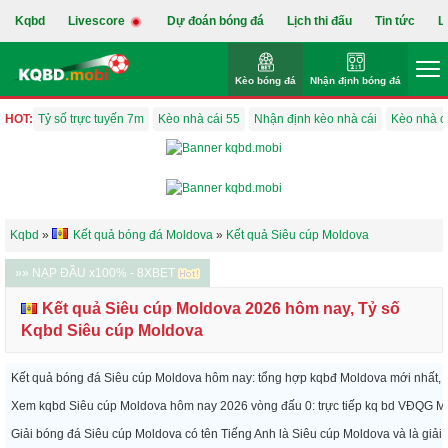
Kqbd
Livescore
Dự đoán bóng đá
Lịch thi đấu
Tin tức
L
Kèo bóng đá
Nhận định bóng đá
HOT:
Tỷ số trực tuyến 7m
Kèo nhà cái 55
Nhận định kèo nhà cái
Kèo nhà c
Kqbd
»
Kết quả bóng đá Moldova
»
Kết quả Siêu cúp Moldova
»» NẠP ĐẦU x100% - 8XBET
Kết quả Siêu cúp Moldova 2026 hôm nay, Tỷ số
Kqbd Siêu cúp Moldova
Kết quả bóng đá Siêu cúp Moldova hôm nay: tổng hợp kqbđ Moldova mới nhất, cậ
Xem kqbd Siêu cúp Moldova hôm nay 2026 vòng đấu 0: trực tiếp kq bd VĐQG Mold
Giải bóng đá Siêu cúp Moldova có tên Tiếng Anh là Siêu cúp Moldova và là gi