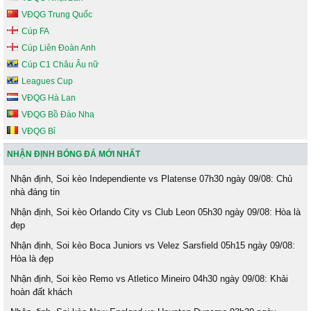
VĐQG Trung Quốc
Cúp FA
Cúp Liên Đoàn Anh
Cúp C1 Châu Âu nữ
Leagues Cup
VĐQG Hà Lan
VĐQG Bồ Đào Nha
VĐQG Bỉ
NHẬN ĐỊNH BÓNG ĐÁ MỚI NHẤT
Nhận định, Soi kèo Independiente vs Platense 07h30 ngày 09/08: Chủ
nhà đáng tin
Nhận định, Soi kèo Orlando City vs Club Leon 05h30 ngày 09/08: Hòa là
đẹp
Nhận định, Soi kèo Boca Juniors vs Velez Sarsfield 05h15 ngày 09/08:
Hòa là đẹp
Nhận định, Soi kèo Remo vs Atletico Mineiro 04h30 ngày 09/08: Khải
hoàn đất khách