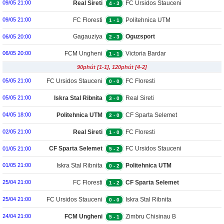
Real Sireti
FC Ursidos Stauceni
09/05 21:00
4
-
3
FC Floresti
Politehnica UTM
09/05 21:00
1
-
1
Gagauziya
Oguzsport
06/05 20:00
2
-
3
FCM Ungheni
Victoria Bardar
06/05 20:00
1
-
1
90phút [1-1], 120phút [4-2]
FC Ursidos Stauceni
FC Floresti
05/05 21:00
0
-
0
Iskra Stal Ribnita
Real Sireti
05/05 21:00
3
-
0
Politehnica UTM
CF Sparta Selemet
04/05 18:00
2
-
0
Real Sireti
FC Floresti
02/05 21:00
1
-
0
CF Sparta Selemet
FC Ursidos Stauceni
01/05 21:00
5
-
2
Iskra Stal Ribnita
Politehnica UTM
01/05 21:00
0
-
2
FC Floresti
CF Sparta Selemet
25/04 21:00
1
-
2
FC Ursidos Stauceni
Iskra Stal Ribnita
25/04 21:00
0
-
0
FCM Ungheni
Zimbru Chisinau B
24/04 21:00
5
-
1