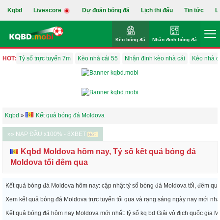
Kqbd
Livescore
Dự đoán bóng đá
Lịch thi đấu
Tin tức
L
Kèo bóng đá
Nhận định bóng đá
HOT:
Tỷ số trực tuyến 7m
Kèo nhà cái 55
Nhận định kèo nhà cái
Kèo nhà c
Kqbd
»
Kết quả bóng đá Moldova
»» NẠP ĐẦU x100% - 8XBET
Kqbd Moldova hôm nay, Tỷ số kết quả bóng đá
Moldova tối đêm qua
Kết quả bóng đá Moldova hôm nay: cập nhật tỷ số bóng đá Moldova tối, đêm q
Xem kết quả bóng đá Moldova trực tuyến tối qua và rạng sáng ngày nay mới nhấ
Kết quả bóng đá hôm nay Moldova mới nhất: tỷ số kq bd Giải vô địch quốc gia Mold