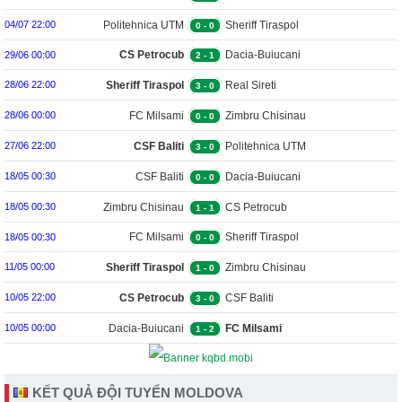
Politehnica UTM
Sheriff Tiraspol
04/07 22:00
0
-
0
CS Petrocub
Dacia-Buiucani
29/06 00:00
2
-
1
Sheriff Tiraspol
Real Sireti
28/06 22:00
3
-
0
FC Milsami
Zimbru Chisinau
28/06 00:00
0
-
0
CSF Baliti
Politehnica UTM
27/06 22:00
3
-
0
CSF Baliti
Dacia-Buiucani
18/05 00:30
0
-
0
Zimbru Chisinau
CS Petrocub
18/05 00:30
1
-
1
FC Milsami
Sheriff Tiraspol
18/05 00:30
0
-
0
Sheriff Tiraspol
Zimbru Chisinau
11/05 00:00
1
-
0
CS Petrocub
CSF Baliti
10/05 22:00
3
-
0
Dacia-Buiucani
FC Milsami
10/05 00:00
1
-
2
KẾT QUẢ ĐỘI TUYỂN MOLDOVA