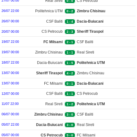
Real Sireti
CS Petrocub
27/07 00:00
0
-
0
Politehnica UTM
Zimbru Chisinau
26/07 22:00
0
-
2
CSF Baliti
Dacia-Buiucani
26/07 00:00
1
-
4
CS Petrocub
Sheriff Tiraspol
20/07 00:00
2
-
3
FC Milsami
CSF Baliti
19/07 22:00
2
-
1
Zimbru Chisinau
Real Sireti
19/07 00:00
1
-
1
Dacia-Buiucani
Politehnica UTM
18/07 22:00
1
-
5
Sheriff Tiraspol
Zimbru Chisinau
13/07 00:00
4
-
2
FC Milsami
Dacia-Buiucani
13/07 00:00
0
-
1
CSF Baliti
CS Petrocub
12/07 00:00
1
-
1
Real Sireti
Politehnica UTM
11/07 22:00
1
-
2
Zimbru Chisinau
CSF Baliti
06/07 00:00
3
-
0
Dacia-Buiucani
Real Sireti
05/07 22:00
3
-
0
CS Petrocub
FC Milsami
05/07 00:00
5
-
0