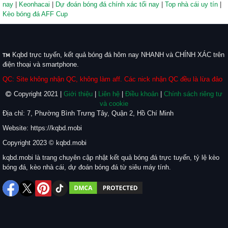
nay
|
Keonhacai
|
Dự đoán bóng đá chính xác tối nay
|
Top nhà cái uy tín
|
Kèo bóng đá AFF Cup
Kqbd trực tuyến, kết quả bóng đá hôm nay NHANH và CHÍNH XÁC trên
điện thoại và smartphone.
QC: Site không nhận QC, không làm aff. Các nick nhận QC đều là lừa đảo
Copyright 2021 |
Giới thiệu
|
Liên hệ
|
Điều khoản
|
Chính sách riêng tư
và cookie
Địa chỉ: 7, Phường Bình Trưng Tây, Quận 2, Hồ Chí Minh
Website: https://kqbd.mobi
Copyright 2023 © kqbd.mobi
kqbd.mobi là trang chuyên cập nhật kết quả bóng đá trực tuyến, tỷ lệ kèo
bóng đá, kèo nhà cái, dự đoán bóng đá từ siêu máy tính.