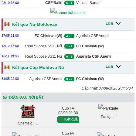
CSF Baliti
Victoria Bardar
28/10 18:00
6
-
1
Lịch
Kết quả Nữ Moldovan
FC Chisinau (W)
Agarista CSF Anenii
17/05 21:00
4
-
0
Noi Nữ
Real Succes-SS11 Nữ
FC Chisinau (W)
18/12 17:00
1
-
2
Real Succes-SS11 Nữ
Agarista CSF Anenii
16/11 19:00
0
-
1
Noi Nữ
Lịch
Kết quả Cúp Moldova Nữ
Agarista CSF Anenii
FC Chisinau (W)
31/05 22:00
0
-
2
Cập nhật:
07/08/2026 23:45:34
Noi Nữ
TRẬN ĐẤU NỔI BẬT
Cúp FA
08/08 01:30
Parkgate
Kết quả
Sheffield FC
Cúp FA