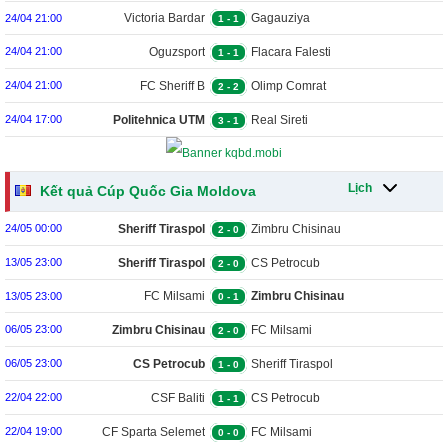
Victoria Bardar
Gagauziya
24/04 21:00
1
-
1
Oguzsport
Flacara Falesti
24/04 21:00
1
-
1
FC Sheriff B
Olimp Comrat
24/04 21:00
2
-
2
Politehnica UTM
Real Sireti
24/04 17:00
3
-
1
Lịch
Kết quả Cúp Quốc Gia Moldova
Sheriff Tiraspol
Zimbru Chisinau
24/05 00:00
2
-
0
Sheriff Tiraspol
CS Petrocub
13/05 23:00
2
-
0
FC Milsami
Zimbru Chisinau
13/05 23:00
0
-
1
Zimbru Chisinau
FC Milsami
06/05 23:00
2
-
0
CS Petrocub
Sheriff Tiraspol
06/05 23:00
1
-
0
CSF Baliti
CS Petrocub
22/04 22:00
1
-
1
CF Sparta Selemet
FC Milsami
22/04 19:00
0
-
0