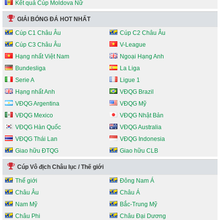
Kết quả Cúp Moldova Nữ
GIẢI BÓNG ĐÁ HOT NHẤT
Cúp C1 Châu Âu
Cúp C2 Châu Âu
Cúp C3 Châu Âu
V-League
Hạng nhất Việt Nam
Ngoại Hạng Anh
Bundesliga
La Liga
Serie A
Ligue 1
Hạng nhất Anh
VĐQG Brazil
VĐQG Argentina
VĐQG Mỹ
VĐQG Mexico
VĐQG Nhật Bản
VĐQG Hàn Quốc
VĐQG Australia
VĐQG Thái Lan
VĐQG Indonesia
Giao hữu ĐTQG
Giao hữu CLB
Cúp Vô địch Châu lục / Thế giới
Thế giới
Đông Nam Á
Châu Âu
Châu Á
Nam Mỹ
Bắc-Trung Mỹ
Châu Phi
Châu Đại Dương