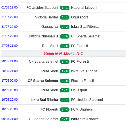
FC Ursidos Stauceni
National Ialoveni
01/08 22:00
1
-
1
Victoria Bardar
Oguzsport
31/07 22:00
0
-
1
Gagauziya
Iskra Stal Ribnita
31/07 22:00
0
-
2
Zimbru Chisinau B
CF Sparta Selemet
31/07 22:00
4
-
0
Real Sireti
FC Floresti
27/05 21:00
0
-
0
90phút [0-0], 120phút [1-0]
CF Sparta Selemet
FC Floresti
20/05 21:00
1
-
4
Real Sireti
Iskra Stal Ribnita
20/05 21:00
1
-
0
CF Sparta Selemet
Flacara Falesti
17/05 00:00
3
-
0
Real Sireti
Oguzsport
16/05 20:00
5
-
2
Iskra Stal Ribnita
FC Ursidos Stauceni
16/05 20:00
3
-
1
FC Floresti
FCM Ungheni
16/05 20:00
5
-
4
CF Sparta Selemet
Iskra Stal Ribnita
09/05 21:00
0
-
2