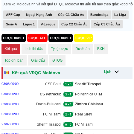
Xem kq Moldova hn và kết quả ĐTQG Moldova thi đấu tối nay theo giải: kqbd 
AFF Cup
Ngoại Hạng Anh
Cúp C1 Châu Âu
Bundesliga
La Liga
Serie A
Ligue 1
V-League
Cúp C2 Châu Âu
Cúp C3 Châu Âu
CƯỢC 8XBET
CƯỢC AFF
CƯỢC 8XBET
CƯỢC VIP
Kết quả
Lịch thi đấu
Tỷ lệ cược
Dự đoán
BXH
Top ghi bàn
Giải đấu
ĐTQG
Lịch
Kết quả VĐQG Moldova
CSF Baliti
Sheriff Tiraspol
03/08 00:00
1
-
5
CS Petrocub
Politehnica UTM
03/08 00:00
3
-
1
Dacia-Buiucani
Zimbru Chisinau
03/08 00:00
0
-
4
FC Milsami
Real Sireti
02/08 00:00
2
-
2
Sheriff Tiraspol
FC Milsami
27/07 00:00
0
-
0