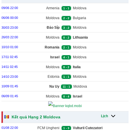
Armenia
Moldova
09/06 22:00
1
-
1
Moldova
Bulgaria
06/06 00:00
2
-
2
Đảo Síp
Moldova
30/03 23:00
3
-
2
Moldova
Lithuania
26/03 22:00
0
-
2
Romania
Moldova
10/10 01:00
2
-
1
Israel
Moldova
17/11 02:45
4
-
1
Moldova
Italia
14/11 02:45
0
-
2
Estonia
Moldova
14/10 23:00
1
-
1
Na Uy
Moldova
10/09 01:45
11
-
1
Moldova
Israel
06/09 01:45
0
-
4
Lịch
Kết quả Hạng 2 Moldova
FCM Ungheni
Vulturii Cutezatori
01/08 22:00
1
-
3