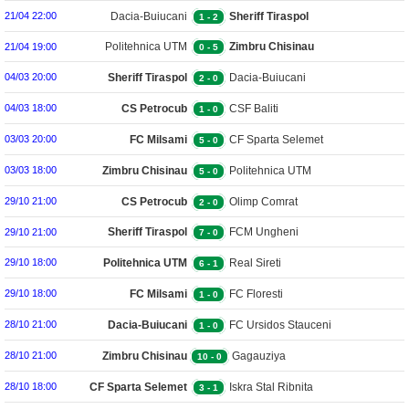
Dacia-Buiucani
Sheriff Tiraspol
21/04 22:00
1
-
2
Politehnica UTM
Zimbru Chisinau
21/04 19:00
0
-
5
Sheriff Tiraspol
Dacia-Buiucani
04/03 20:00
2
-
0
CS Petrocub
CSF Baliti
04/03 18:00
1
-
0
FC Milsami
CF Sparta Selemet
03/03 20:00
5
-
0
Zimbru Chisinau
Politehnica UTM
03/03 18:00
5
-
0
CS Petrocub
Olimp Comrat
29/10 21:00
2
-
0
Sheriff Tiraspol
FCM Ungheni
29/10 21:00
7
-
0
Politehnica UTM
Real Sireti
29/10 18:00
6
-
1
FC Milsami
FC Floresti
29/10 18:00
1
-
0
Dacia-Buiucani
FC Ursidos Stauceni
28/10 21:00
1
-
0
Zimbru Chisinau
Gagauziya
28/10 21:00
10
-
0
CF Sparta Selemet
Iskra Stal Ribnita
28/10 18:00
3
-
1