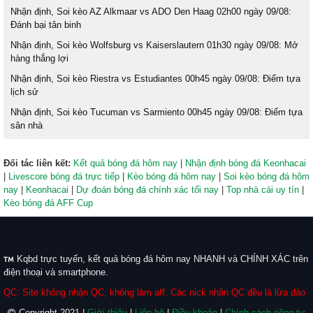
Nhận định, Soi kèo AZ Alkmaar vs ADO Den Haag 02h00 ngày 09/08:
Đánh bại tân binh
Nhận định, Soi kèo Wolfsburg vs Kaiserslautern 01h30 ngày 09/08: Mở
hàng thắng lợi
Nhận định, Soi kèo Riestra vs Estudiantes 00h45 ngày 09/08: Điểm tựa
lịch sử
Nhận định, Soi kèo Tucuman vs Sarmiento 00h45 ngày 09/08: Điểm tựa
sân nhà
Đối tác liên kết:
Kết quả bóng đá hôm nay
|
Nhận định bóng đá Keonhacai
|
Livescore bóng đá trực tiếp
|
Kèo bóng đá hôm nay
|
Soi kèo bóng đá hôm
nay
|
Keonhacai
|
Dự đoán bóng đá chính xác tối nay
|
Top nhà cái uy tín
|
Kèo bóng đá AFF Cup
Kqbd trực tuyến, kết quả bóng đá hôm nay NHANH và CHÍNH XÁC trên
điện thoại và smartphone.
QC: Site không nhận QC, không làm aff. Các nick nhận QC đều là lừa đảo
Copyright 2021 |
Giới thiệu
|
Liên hệ
|
Điều khoản
|
Chính sách riêng tư