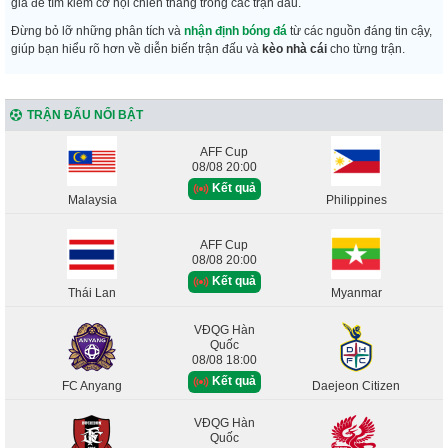
gia để tìm kiếm cơ hội chiến thắng trong các trận đấu.
Đừng bỏ lỡ những phân tích và
nhận định bóng đá
từ các nguồn đáng tin cậy,
giúp bạn hiểu rõ hơn về diễn biến trận đấu và
kèo nhà cái
cho từng trận.
TRẬN ĐẤU NỔI BẬT
AFF Cup
08/08 20:00
Kết quả
Malaysia
Philippines
AFF Cup
08/08 20:00
Kết quả
Thái Lan
Myanmar
VĐQG Hàn
Quốc
08/08 18:00
Kết quả
FC Anyang
Daejeon Citizen
VĐQG Hàn
Quốc