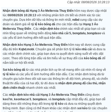
Cập nhật:
08/08/2026 10:28:13
Nhận định bóng đá Hạng 3 Áo Mellersta Thuỵ Điển
hôm nay được cập nhật
lúc
08/08/2026 10:28:13
với những phân tích chi tiết và chính xác từ các
chuyên gia. Dựa trên dữ liệu và thông tin mới nhất,
ndbd
cung cấp các dự
đoán và đánh giá về
tỷ lệ
kèo bóng đá
cho các trận đấu tại
Hạng 3 Áo
Mellersta Thuỵ Điển
. Các
nhận định kèo
chính xác nhất sẽ giúp bạn có cái
nhìn tổng quan về những biến động
kèo nhà cái 5, bongdalu, bongdaso
và
các yếu tố ảnh hưởng đến kết quả trận đấu.
Nhận định kèo
Hạng 3 Áo Mellersta Thuỵ Điển
hôm nay sẽ được cung cấp
đầy đủ trên
Kqbd.mobi
. Chuyên gia sẽ phân tích tỷ lệ
kèo nhà cái
và đưa ra
các nhận định chính xác, giúp bạn đưa ra quyết định sáng suốt về việc đặt
cược. Theo dõi từng trận đấu và tìm hiểu về sự thay đổi của
kèo bóng đá
để
nắm bắt cơ hội tốt nhất.
Soi kèo bóng đá
từ các nhà phân tích uy tín sẽ mang đến cái nhìn rõ ràng về
tỷ lệ kèo
và các yếu tố ảnh hưởng đến trận đấu. Các nhận định bóng đá từ
chuyên gia luôn theo dõi sát sao các thông tin về đội hình, phong độ, và chiến
thuật thi đấu của cả hai đội, từ đó đưa ra
nhận định phong độ cầu thủ, nhận
định chiến thuật
nhanh chính xác nhất.
Các
nhận định kèo nhà cái
Hạng 3 Áo Mellersta Thuỵ Điển
cũng được
keo7m
,
keonhacai 5
,
bongdaso
, và
bongdalu
cập nhật đầy đủ, giúp bạn dễ
dàng theo dõi những thay đổi trong
tỷ lệ kèo
và đưa ra những quyết định
thông minh. Bạn cũng có thể tham khảo các nhận định
soi kèo
từ các chuyên