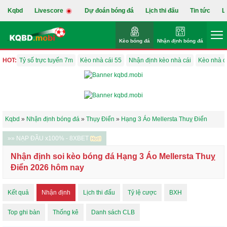
Kqbd
Livescore
Dự đoán bóng đá
Lịch thi đấu
Tin tức
L
Kèo bóng đá
Nhận định bóng đá
HOT:
Tỷ số trực tuyến 7m
Kèo nhà cái 55
Nhận định kèo nhà cái
Kèo nhà c
Kqbd
»
Nhận định bóng đá
»
Thụy Điển
»
Hạng 3 Áo Mellersta Thuỵ Điển
»» NẠP ĐẦU x100% - 8XBET
Nhận định soi kèo bóng đá Hạng 3 Áo Mellersta Thuỵ
Điển 2026 hôm nay
Kết quả
Nhận định
Lịch thi đấu
Tỷ lệ cược
BXH
Top ghi bàn
Thống kê
Danh sách CLB