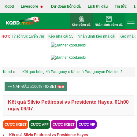
Kqbd
Livescore
Dự đoán bóng đá
Lịch thi đấu
Tin tức
L
Kèo bóng đá
Nhận định bóng đá
HOT:
Tỷ số trực tuyến 7m
Kèo nhà cái 55
Nhận định kèo nhà cái
Kèo nhà c
Kqbd
»
Kết quả bóng đá Paraguay
»
Kết quả Paraguayan Division 3
»» NẠP ĐẦU x100% - 8XBET
Kết quả Silvio Pettirossi vs Presidente Hayes, 01h00
ngày 09/07
CƯỢC 8XBET
CƯỢC AFF
CƯỢC 8XBET
CƯỢC VIP
Kết quả Silvio Pettirossi vs Presidente Hayes