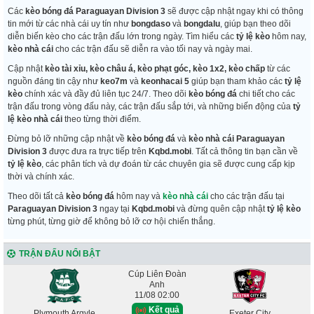
Các
kèo bóng đá
Paraguayan Division 3
sẽ được cập nhật ngay khi có thông
tin mới từ các nhà cái uy tín như
bongdaso
và
bongdalu
, giúp bạn theo dõi
diễn biến kèo cho các trận đấu lớn trong ngày. Tìm hiểu các
tỷ lệ kèo
hôm nay,
kèo nhà cái
cho các trận đấu sẽ diễn ra vào tối nay và ngày mai.
Cập nhật
kèo tài xỉu, kèo châu á, kèo phạt góc, kèo 1x2, kèo chấp
từ các
nguồn đáng tin cậy như
keo7m
và
keonhacai 5
giúp bạn tham khảo các
tỷ lệ
kèo
chính xác và đầy đủ liên tục 24/7. Theo dõi
kèo bóng đá
chi tiết cho các
trận đấu trong vòng đấu này, các trận đấu sắp tới, và những biến động của
tỷ
lệ kèo nhà cái
theo từng thời điểm.
Đừng bỏ lỡ những cập nhật về
kèo bóng đá
và
kèo nhà cái
Paraguayan
Division 3
được đưa ra trực tiếp trên
Kqbd.mobi
. Tất cả thông tin bạn cần về
tỷ lệ kèo
, các phân tích và dự đoán từ các chuyên gia sẽ được cung cấp kịp
thời và chính xác.
Theo dõi tất cả
kèo bóng đá
hôm nay và
kèo nhà cái
cho các trận đấu tại
Paraguayan Division 3
ngay tại
Kqbd.mobi
và đừng quên cập nhật
tỷ lệ kèo
từng phút, từng giờ để không bỏ lỡ cơ hội chiến thắng.
TRẬN ĐẤU NỔI BẬT
Cúp Liên Đoàn
Anh
11/08 02:00
Kết quả
Plymouth Argyle
Exeter City