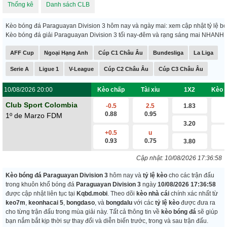
Thống kê
Danh sách CLB
Kèo bóng đá Paraguayan Division 3 hôm nay và ngày mai: xem cập nhật tỷ lệ bóng
Kèo bóng đá giải Paraguayan Division 3 tối nay-đêm và rạng sáng mai NHANH và
AFF Cup
Ngoại Hạng Anh
Cúp C1 Châu Âu
Bundesliga
La Liga
Serie A
Ligue 1
V-League
Cúp C2 Châu Âu
Cúp C3 Châu Âu
10/08/2026 20:00
Kèo chấp
Tài xỉu
1X2
Kèo 
Club Sport Colombia
1.83
-0.5
2.5
0.88
0.95
1º de Marzo FDM
3.20
+0.5
u
0.93
0.75
3.80
Cập nhật:
10/08/2026 17:36:58
Kèo bóng đá
Paraguayan Division 3
hôm nay và
tỷ lệ kèo
cho các trận đấu
trong khuôn khổ bóng đá
Paraguayan Division 3
ngày
10/08/2026 17:36:58
được cập nhật liên tục tại
Kqbd.mobi
. Theo dõi
kèo nhà cái
chính xác nhất từ
keo7m
,
keonhacai 5
,
bongdaso
, và
bongdalu
với các
tỷ lệ kèo
được đưa ra
cho từng trận đấu trong mùa giải này. Tất cả thông tin về
kèo bóng đá
sẽ giúp
bạn nắm bắt kịp thời sự thay đổi và diễn biến trước, trong và sau trận đấu.