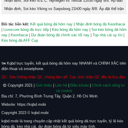
Nhận định, Soi kèo N.E.C. Nijmegen vs Telstar 21h30 ngày 8/8: Áp đảo
Nhận định, Soi kèo Viking vs Sarpsborg 21h00 ngày 8/8: Áp đặt thế trận
Đối tác liên kết:
Kết quả bóng đá hôm nay
|
Nhận định bóng đá Keonhacai
|
Livescore bóng đá trực tiếp
|
Kèo bóng đá hôm nay
|
Soi kèo bóng đá hôm
nay
|
Keonhacai
|
Dự đoán bóng đá chính xác tối nay
|
Top nhà cái uy tín
|
Kèo bóng đá AFF Cup
Kqbd trực tuyến, kết quả bóng đá hôm nay NHANH và CHÍNH XÁC trên
điện thoại và smartphone.
QC: Site không nhận QC, không làm aff. Các nick nhận QC đều là lừa đảo
Copyright 2021 |
Giới thiệu
|
Liên hệ
|
Điều khoản
|
Chính sách riêng tư
và cookie
Địa chỉ: 7, Phường Bình Trưng Tây, Quận 2, Hồ Chí Minh
Website: https://kqbd.mobi
Copyright 2023 © kqbd.mobi
kqbd.mobi là trang chuyên cập nhật kết quả bóng đá trực tuyến, tỷ lệ kèo
bóng đá, kèo nhà cái, dự đoán bóng đá từ siêu máy tính.