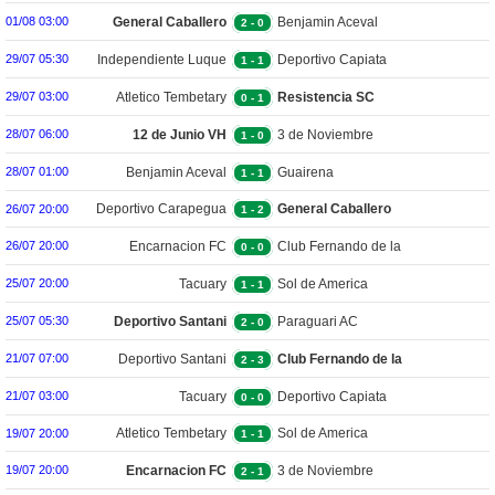
Mora
General Caballero
Benjamin Aceval
01/08 03:00
2
-
0
LJM
Independiente Luque
Deportivo Capiata
29/07 05:30
1
-
1
Atletico Tembetary
Resistencia SC
29/07 03:00
0
-
1
12 de Junio VH
3 de Noviembre
28/07 06:00
1
-
0
Benjamin Aceval
Guairena
28/07 01:00
1
-
1
Deportivo Carapegua
General Caballero
26/07 20:00
1
-
2
LJM
Encarnacion FC
Club Fernando de la
26/07 20:00
0
-
0
Mora
Tacuary
Sol de America
25/07 20:00
1
-
1
Deportivo Santani
Paraguari AC
25/07 05:30
2
-
0
Deportivo Santani
Club Fernando de la
21/07 07:00
2
-
3
Mora
Tacuary
Deportivo Capiata
21/07 03:00
0
-
0
Atletico Tembetary
Sol de America
19/07 20:00
1
-
1
Encarnacion FC
3 de Noviembre
19/07 20:00
2
-
1