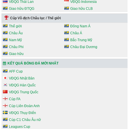
VĐQG Thái Lan
VĐQG Indonesia
Giao hữu ĐTQG
Giao hữu CLB
Cúp Vô địch Châu lục / Thế giới
Thế giới
Đông Nam Á
Châu Âu
Châu Á
Nam Mỹ
Bắc-Trung Mỹ
Châu Phi
Châu Đại Dương
Giao hữu
KẾT QUẢ BÓNG ĐÁ MỚI NHẤT
AFF Cup
VĐQG Nhật Bản
VĐQG Hàn Quốc
VĐQG Trung Quốc
Cúp FA
Cúp Liên Đoàn Anh
VĐQG Thụy Điển
Cúp C1 Châu Âu nữ
Leagues Cup