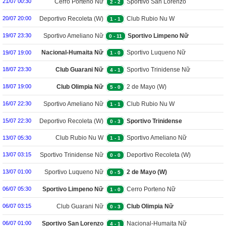
Cerro Porteno Nữ
Sportivo San Lorenzo
21/07 00:30
2
-
2
(W)
Deportivo Recoleta (W)
Club Rubio Nu W
20/07 20:00
1
-
1
Sportivo Ameliano Nữ
Sportivo Limpeno Nữ
19/07 23:30
0
-
11
Nacional-Humaita Nữ
Sportivo Luqueno Nữ
19/07 19:00
1
-
0
Club Guarani Nữ
Sportivo Trinidense Nữ
18/07 23:30
4
-
1
Club Olimpia Nữ
2 de Mayo (W)
18/07 19:00
5
-
0
Sportivo Ameliano Nữ
Club Rubio Nu W
16/07 22:30
1
-
1
Deportivo Recoleta (W)
Sportivo Trinidense
15/07 22:30
0
-
3
Nữ
Club Rubio Nu W
Sportivo Ameliano Nữ
13/07 05:30
1
-
1
Sportivo Trinidense Nữ
Deportivo Recoleta (W)
13/07 03:15
0
-
0
Sportivo Luqueno Nữ
2 de Mayo (W)
13/07 01:00
0
-
5
Sportivo Limpeno Nữ
Cerro Porteno Nữ
06/07 05:30
1
-
0
Club Guarani Nữ
Club Olimpia Nữ
06/07 03:15
0
-
3
Sportivo San Lorenzo
Nacional-Humaita Nữ
06/07 01:00
4
-
1