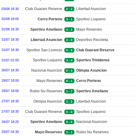
Reserves
Club Guarani Reserve
Libertad Asuncion
03/08 18:30
2
-
2
Reserves
Cerro Porteno
Sportivo Luqueno
02/08 18:05
3
-
1
Asuncion Reserves
Reserves
Sportivo Ameliano
Mayo Reserves
01/08 18:30
4
-
1
Reserves
Libertad Asuncion
Deportivo Recoleta
31/07 18:30
2
-
0
Reserves
Reserves
Sportivo San Lorenzo
Club Guarani Reserve
31/07 18:30
0
-
5
Reserve
Sportivo Luqueno
Sportivo Trinidense
31/07 01:00
3
-
4
Reserves
Reserves
Nacional Asuncion
Olimpia Asuncion
30/07 18:30
0
-
3
Reserves
Reserves
Mayo Reserves
Cerro Porteno
29/07 18:00
0
-
1
Asuncion Reserves
Rubio Nu Reserves
Sportivo Ameliano
29/07 18:00
1
-
7
Reserves
Olimpia Asuncion
Libertad Asuncion
27/07 18:30
2
-
2
Reserves
Reserves
Club Guarani Reserve
Sportivo Luqueno
27/07 18:30
0
-
0
Reserves
Sportivo Ameliano
Nacional Asuncion
26/07 18:25
5
-
0
Reserves
Reserves
Mayo Reserves
Rubio Nu Reserves
25/07 04:30
2
-
1