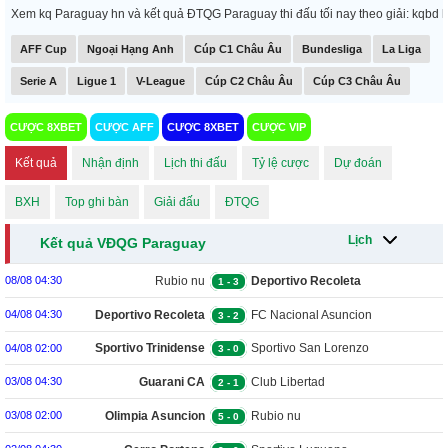
Xem kq Paraguay hn và kết quả ĐTQG Paraguay thi đấu tối nay theo giải: kqb
AFF Cup
Ngoại Hạng Anh
Cúp C1 Châu Âu
Bundesliga
La Liga
Serie A
Ligue 1
V-League
Cúp C2 Châu Âu
Cúp C3 Châu Âu
CƯỢC 8XBET
CƯỢC AFF
CƯỢC 8XBET
CƯỢC VIP
Kết quả
Nhận định
Lịch thi đấu
Tỷ lệ cược
Dự đoán
BXH
Top ghi bàn
Giải đấu
ĐTQG
Lịch
Kết quả VĐQG Paraguay
Rubio nu
Deportivo Recoleta
08/08 04:30
1
-
3
Deportivo Recoleta
FC Nacional Asuncion
04/08 04:30
3
-
2
Sportivo Trinidense
Sportivo San Lorenzo
04/08 02:00
3
-
0
Guarani CA
Club Libertad
03/08 04:30
2
-
1
Olimpia Asuncion
Rubio nu
03/08 02:00
5
-
0