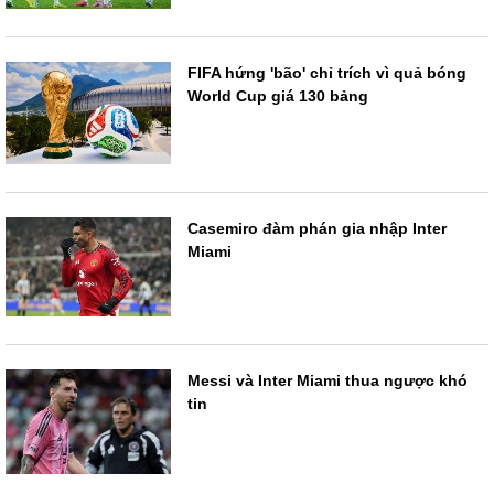
FIFA hứng 'bão' chỉ trích vì quả bóng
World Cup giá 130 bảng
Casemiro đàm phán gia nhập Inter
Miami
Messi và Inter Miami thua ngược khó
tin