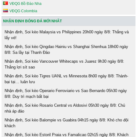
VĐQG Bồ Đào Nha
VĐQG Colombia
NHẬN ĐỊNH BÓNG ĐÁ MỚI NHẤT
Nhận định, Soi kèo Malaysia vs Philippines 20h00 ngày 8/8: Thắng và
lấy vé!
Nhận định, Soi kèo Qingdao Hainiu vs Shanghai Shenhua 18h00 ngày
8/8: Sa lầy tại Thanh Đảo
Nhận định, Soi kèo Vancouver Whitecaps vs Juarez 9h30 ngày 8/8:
Thắng lợi sít sao
Nhận định, Soi kèo Tigres UANL vs Minnesota 8h00 ngày 8/8: Thành-
bại tại… luân lưu
Nhận định, Soi kèo Operario Ferroviario vs Sao Bernardo 05h30 ngày
8/8: Duy trì mạch bất bại
Nhận định, Soi kèo Rosario Central vs Aldosivi 05h30 ngày 8/8: Chủ
nhà áp đảo
Nhận định, Soi kèo Balompie vs Guabira 04h15 ngày 8/8: Khó cho đội
khách
Nhận định, Soi kèo Estoril Praia vs Famalicao 02h15 ngày 8/8: Khách