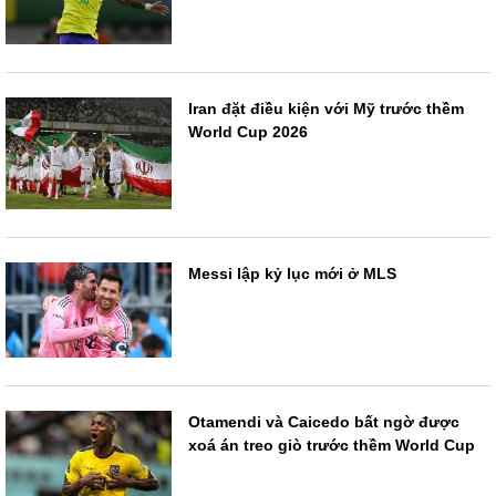
Iran đặt điều kiện với Mỹ trước thềm
World Cup 2026
Messi lập kỷ lục mới ở MLS
Otamendi và Caicedo bất ngờ được
xoá án treo giò trước thềm World Cup