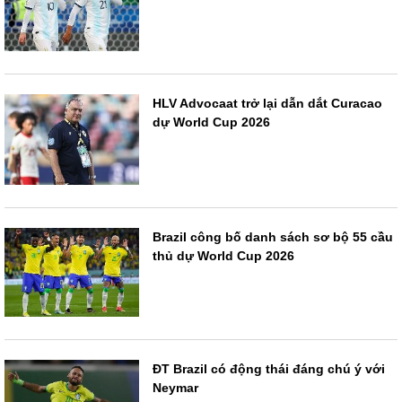
HLV Advocaat trở lại dẫn dắt Curacao
dự World Cup 2026
Brazil công bố danh sách sơ bộ 55 cầu
thủ dự World Cup 2026
ĐT Brazil có động thái đáng chú ý với
Neymar