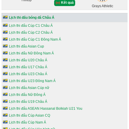
Kết quả
Grays Athletic
Lịch thi đấu bóng đá Châu Á
Lịch thi đấu Cúp C1 Châu Á
Lịch thi đấu Cúp C2 Châu Á
Lịch thi đấu Cúp C1 Đông Nam Á
Lịch thi đấu Asian Cup
Lịch thi đấu Nữ Đông Nam Á
Lịch thi đấu U20 Châu Á
Lịch thi đấu U17 Châu Á
Lịch thi đấu U23 Châu Á
Lịch thi đấu U23 Đông Nam Á
Lịch thi đấu Asian Cúp nữ
Lịch thi đấu Nữ Đông Á
Lịch thi đấu U19 Châu Á
Lịch thi đấu ASEAN Hassanal Bolkiah U21 You
Lịch thi đấu Cúp Asian CQ
Lịch thi đấu Cúp Nam Á