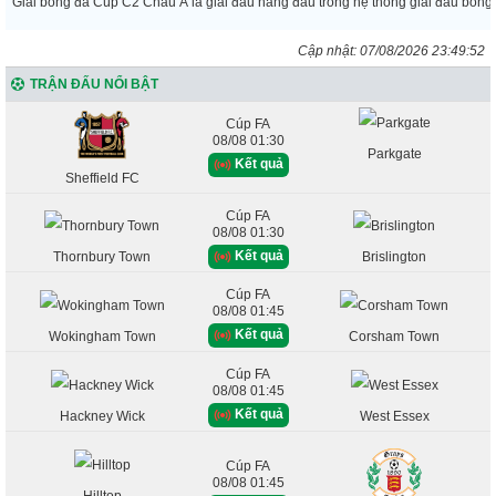
Giải bóng đá Cúp C2 Châu Á là giải đấu hàng đầu trong hệ thống giải đấu bóng 
Cập nhật:
07/08/2026 23:49:52
TRẬN ĐẤU NỔI BẬT
Cúp FA
08/08 01:30
Parkgate
Kết quả
Sheffield FC
Cúp FA
08/08 01:30
Kết quả
Thornbury Town
Brislington
Cúp FA
08/08 01:45
Kết quả
Wokingham Town
Corsham Town
Cúp FA
08/08 01:45
Kết quả
Hackney Wick
West Essex
Cúp FA
08/08 01:45
Hilltop