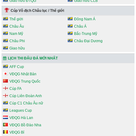
Giao hữu ĐTQG
Giao hữu CLB
Cúp Vô địch Châu lục / Thế giới
Thế giới
Đông Nam Á
Châu Âu
Châu Á
Nam Mỹ
Bắc-Trung Mỹ
Châu Phi
Châu Đại Dương
Giao hữu
LỊCH THI ĐẤU ĐÁ MỚI NHẤT
AFF Cup
VĐQG Nhật Bản
VĐQG Trung Quốc
Cúp FA
Cúp Liên Đoàn Anh
Cúp C1 Châu Âu nữ
Leagues Cup
VĐQG Hà Lan
VĐQG Bồ Đào Nha
VĐQG Bỉ