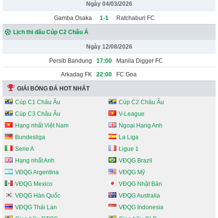
Ngày 04/03/2026
Gamba Osaka
1-1
Ratchaburi FC
Lịch thi đấu Cúp C2 Châu Á
Ngày 12/08/2026
Persib Bandung
17:00
Manila Digger FC
Arkadag FK
22:00
FC Goa
GIẢI BÓNG ĐÁ HOT NHẤT
Cúp C1 Châu Âu
Cúp C2 Châu Âu
Cúp C3 Châu Âu
V-League
Hạng nhất Việt Nam
Ngoại Hạng Anh
Bundesliga
La Liga
Serie A
Ligue 1
Hạng nhất Anh
VĐQG Brazil
VĐQG Argentina
VĐQG Mỹ
VĐQG Mexico
VĐQG Nhật Bản
VĐQG Hàn Quốc
VĐQG Australia
VĐQG Thái Lan
VĐQG Indonesia