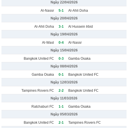
Ngày 22/04/2026
Al-Nassr
5-1
Al-Ahli Doha
Ngày 20/04/2026
Al-Ahli Doha
3-1
Al Hussein Irbid
Ngày 19/04/2026
Al-Wasl
0-4
Al-Nassr
Ngày 15/04/2026
Bangkok United FC
0-3
Gamba Osaka
Ngày 08/04/2026
Gamba Osaka
0-1
Bangkok United FC
Ngày 12/03/2026
Tampines Rovers FC
2-2
Bangkok United FC
Ngày 11/03/2026
Ratchaburi FC
1-1
Gamba Osaka
Ngày 05/03/2026
Bangkok United FC
2-1
Tampines Rovers FC