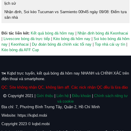
lịch sử
Nhận định, Soi kèo Tucuman vs Sarmiento 00h45 ngày 09/08: Điểm tựa
sân nhà
Đối tác liên kết:
Kết quả bóng đá hôm nay
|
Nhận định bóng đá Keonhacai
|
Livescore bóng đá trực tiếp
|
Kèo bóng đá hôm nay
|
Soi kèo bóng đá hôm
nay
|
Keonhacai
|
Dự đoán bóng đá chính xác tối nay
|
Top nhà cái uy tín
|
Kèo bóng đá AFF Cup
Kqbd trực tuyến, kết quả bóng đá hôm nay NHANH và CHÍNH XÁC trên
điện thoại và smartphone.
QC: Site không nhận QC, không làm aff. Các nick nhận QC đều là lừa đảo
Copyright 2021 |
Giới thiệu
|
Liên hệ
|
Điều khoản
|
Chính sách riêng tư
và cookie
Địa chỉ: 7, Phường Bình Trưng Tây, Quận 2, Hồ Chí Minh
Website: https://kqbd.mobi
Copyright 2023 © kqbd.mobi