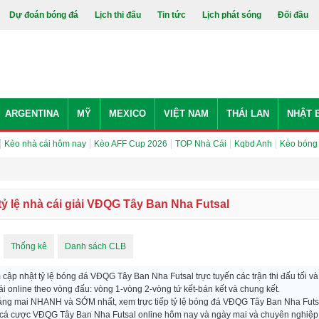
Dự đoán bóng đá
Lịch thi đấu
Tin tức
Lịch phát sóng
Đối đầu
ARGENTINA
MỸ
MEXICO
VIỆT NAM
THÁI LAN
NHẬT 
Kèo nhà cái hôm nay
Kèo AFF Cup 2026
TOP Nhà Cái
Kqbd Anh
Kèo bóng
 lệ nhà cái giải VĐQG Tây Ban Nha Futsal
Thống kê
Danh sách CLB
p nhật tỷ lệ bóng đá VĐQG Tây Ban Nha Futsal trực tuyến các trận thi đấu tối và
i online theo vòng đấu: vòng 1-vòng 2-vòng tứ kết-bán kết và chung kết.
sáng mai NHANH và SỚM nhất, xem trực tiếp tỷ lệ bóng đá VĐQG Tây Ban Nha Fut
èo cá cược VĐQG Tây Ban Nha Futsal online hôm nay và ngày mai và chuyên nghiệp