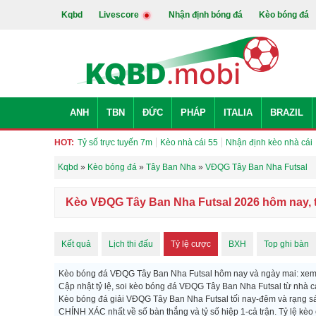
Kqbd
Livescore
Nhận định bóng đá
Kèo bóng đá
ANH
TBN
ĐỨC
PHÁP
ITALIA
BRAZIL
HOT:
Tỷ số trực tuyến 7m
Kèo nhà cái 55
Nhận định kèo nhà cái
Kqbd
»
Kèo bóng đá
»
Tây Ban Nha
»
VĐQG Tây Ban Nha Futsal
Kèo VĐQG Tây Ban Nha Futsal 2026 hôm nay, tỷ
Kết quả
Lịch thi đấu
Tỷ lệ cược
BXH
Top ghi bàn
Kèo bóng đá VĐQG Tây Ban Nha Futsal hôm nay và ngày mai: xem cậ
Cập nhật tỷ lệ, soi kèo bóng đá VĐQG Tây Ban Nha Futsal từ nhà cá
Kèo bóng đá giải VĐQG Tây Ban Nha Futsal tối nay-đêm và rạng 
CHÍNH XÁC nhất về số bàn thắng và tỷ số hiệp 1-cả trận. Tỷ lệ k