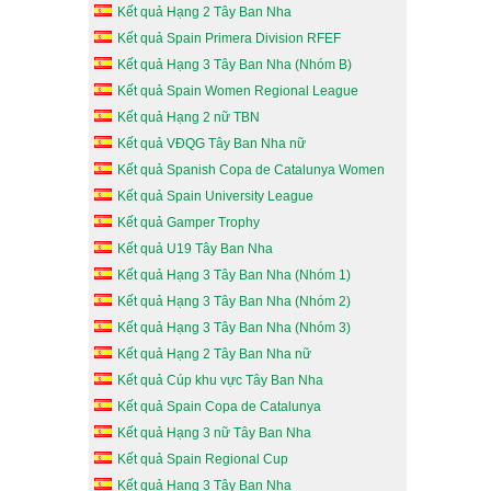
Kết quả Hạng 2 Tây Ban Nha
Kết quả Spain Primera Division RFEF
Kết quả Hạng 3 Tây Ban Nha (Nhóm B)
Kết quả Spain Women Regional League
Kết quả Hạng 2 nữ TBN
Kết quả VĐQG Tây Ban Nha nữ
Kết quả Spanish Copa de Catalunya Women
Kết quả Spain University League
Kết quả Gamper Trophy
Kết quả U19 Tây Ban Nha
Kết quả Hạng 3 Tây Ban Nha (Nhóm 1)
Kết quả Hạng 3 Tây Ban Nha (Nhóm 2)
Kết quả Hạng 3 Tây Ban Nha (Nhóm 3)
Kết quả Hạng 2 Tây Ban Nha nữ
Kết quả Cúp khu vực Tây Ban Nha
Kết quả Spain Copa de Catalunya
Kết quả Hạng 3 nữ Tây Ban Nha
Kết quả Spain Regional Cup
Kết quả Hạng 3 Tây Ban Nha