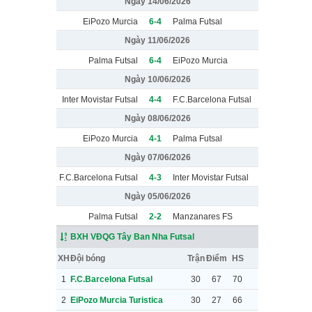
Ngày 14/06/2026
EiPozo Murcia
6-4
Palma Futsal
Turistica Futsal
Ngày 11/06/2026
Palma Futsal
6-4
EiPozo Murcia
Turistica Futsal
Ngày 10/06/2026
Inter Movistar Futsal
4-4
F.C.Barcelona Futsal
Ngày 08/06/2026
EiPozo Murcia
4-1
Palma Futsal
Turistica Futsal
Ngày 07/06/2026
F.C.Barcelona Futsal
4-3
Inter Movistar Futsal
Ngày 05/06/2026
Palma Futsal
2-2
Manzanares FS
Futsal
BXH VĐQG Tây Ban Nha Futsal
XH
Đội bóng
Trận
Điểm
HS
1
F.C.Barcelona Futsal
30
67
70
2
EiPozo Murcia Turistica
30
27
66