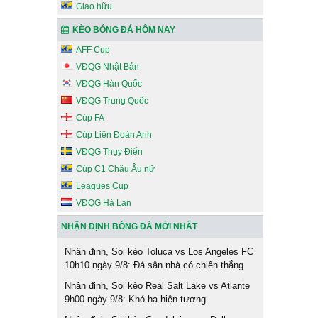
Giao hữu
KÈO BÓNG ĐÁ HÔM NAY
AFF Cup
VĐQG Nhật Bản
VĐQG Hàn Quốc
VĐQG Trung Quốc
Cúp FA
Cúp Liên Đoàn Anh
VĐQG Thụy Điển
Cúp C1 Châu Âu nữ
Leagues Cup
VĐQG Hà Lan
NHẬN ĐỊNH BÓNG ĐÁ MỚI NHẤT
Nhận định, Soi kèo Toluca vs Los Angeles FC
10h10 ngày 9/8: Đá sân nhà có chiến thắng
Nhận định, Soi kèo Real Salt Lake vs Atlante
9h00 ngày 9/8: Khó hạ hiện tượng